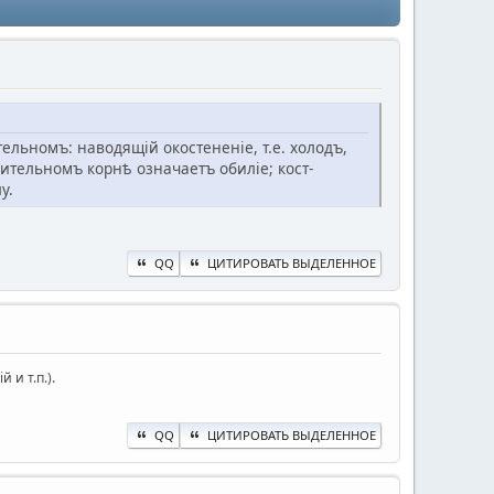
льномъ: наводящій окостененіе, т.е. холодъ,
ительномъ корнѣ означаетъ обиліе; кост-
у.
QQ
ЦИТИРОВАТЬ ВЫДЕЛЕННОЕ
 и т.п.).
QQ
ЦИТИРОВАТЬ ВЫДЕЛЕННОЕ