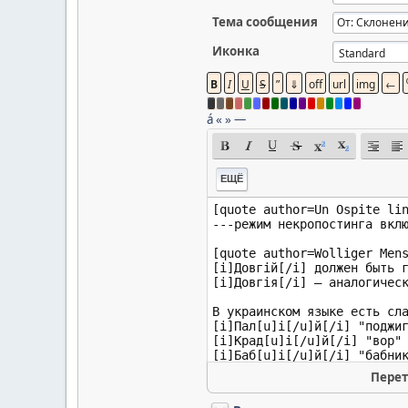
Тема сообщения
Иконка
á
«
»
—
ЕЩЁ
Перет