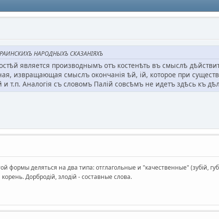
УКРАИНСКИХЪ НАРОДНЫХЪ СКАЗАНІЯХЪ
стѣй является производнымъ отъ костенѣть въ смыслѣ дѣйствите
ая, извращающая смыслъ окончанія ѣй, ій, которое при существ
ій и т.п. Аналогія съ словомъ Палій совсѣмъ не идетъ здѣсь къ дѣл
 формы деляться на два типа: отглагольные и "качественные" (зубій, губій
 корень. Дорбродій, злодій - составные слова.