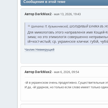
Сообщения в этой теме
Автор
DarkMax2
- мая 13, 2026, 19:43
Цитата: П. Кузьмичевскій, ШОЛУДИВЫЙ БУНЯКА ВЪ 
Для миѳологовъ этого направленія имя Кощей-Ко
зима; но это этимологія совершенно неправильн
ій=кост-истый; ср. украинскіе клички: губій, чуб
Чахлик Невмерущий
Автор
DarkMax2
- мая 6, 2026, 09:54
-ій в украинском очень продуктивно. Существительные этой
И да, -ій ударное, но только если слово имеет только один