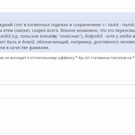
следний слог в косвенных падежах и сохранением
-і-
: палія́ - палію́ 
м ятем сквозит, скорее всего. Вполне возможно, что это перео
олодій
(ср. польское
kołodz
ie
j
"колёсник"),
добродій
- хотя у
зло́дія
ожет быть и
довгій
, обозначающий, например, долговязого человек
 ни в качестве фамилии.
ак он восходит к отглагольному суффиксу *-ějь (от стативных глаголов на *-