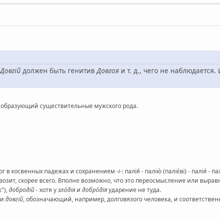
Довгій
должен быть генитив
Довгоя
и т. д., чего не наблюдается
, образующий существительные мужского рода.
лог в косвенных падежах и сохранением
-і-
: палія́ - палію́ (паліє́ві) - палія́ - пал
возит, скорее всего. Вполне возможно, что это переосмысление или выра
"),
добродій
- хотя у
зло́дія
и
добро́дія
ударение не туда.
 и
довгій
, обозначающий, например, долговязого человека, и соответственн