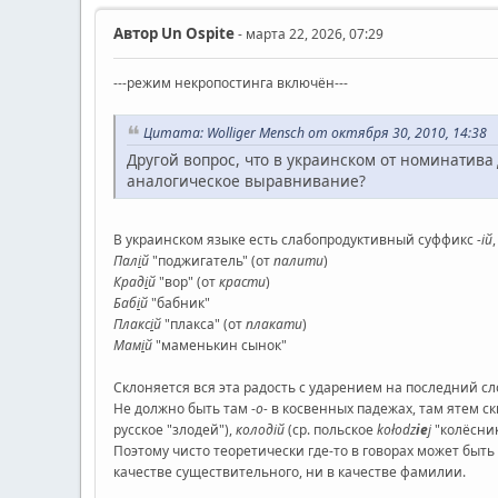
Автор
Un Ospite
- марта 22, 2026, 07:29
---режим некропостинга включён---
Цитата: Wolliger Mensch от октября 30, 2010, 14:38
Другой вопрос, что в украинском от номинатива
аналогическое выравнивание?
В украинском языке есть слабопродуктивный суффикс
-ій
Пал
і
й
"поджигатель" (от
палити
)
Крад
і
й
"вор" (от
красти
)
Баб
і
й
"бабник"
Плакс
і
й
"плакса" (от
плакати
)
Мам
і
й
"маменькин сынок"
Склоняется вся эта радость с ударением на последний с
Не должно быть там -
о-
в косвенных падежах, там ятем ск
русское "злодей"),
колодій
(ср. польское
kołodz
ie
j
"колёсник
Поэтому чисто теоретически где-то в говорах может быть
качестве существительного, ни в качестве фамилии.