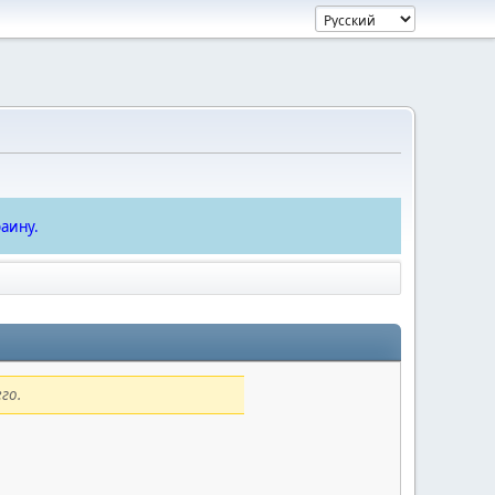
аину.
го.