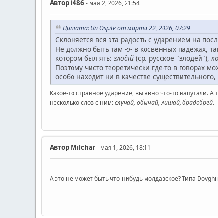
Автор
i486
- мая 2, 2026, 21:54
Цитата: Un Ospite от марта 22, 2026, 07:29
Склоняется вся эта радость с ударением на по
Не должно быть там -
о-
в косвенных падежах, та
котором был ять:
злодій
(ср. русское "злодей"),
к
Поэтому чисто теоретически где-то в говорах м
особо находит ни в качестве существительного,
Какое-то странное ударение, вы явно что-то напутали. А т
несколько слов с ним:
случай, обычай, лишай, брадобрей
.
Автор
Milchar
- мая 1, 2026, 18:11
А это не может быть что-нибудь молдавское? Типа Dovghii