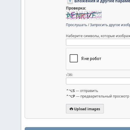
Вложения и другие парам
Проверка:
Прослушать
/
Запросить другое изо
Наберите символы, которые изображ
√36:
⌃⌥S
— отправить
⌃⌥P
— предварительный просмотр
Upload images