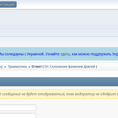
истрация
ы солидарны с Украиной. Узнайте
здесь
, как можно поддержать Укр
ку
Грамматика
Ответ (
От: Склонение фамилии Довгий
)
►
►
 сообщение не будет отображаться, пока модератор не одобрит е