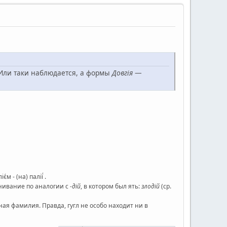
. Или таки наблюдается, а формы
Довгія
—
іє́м - (на) палії́ .
внивание по аналогии с
-дій
, в котором был ять:
злодій
(ср.
ая фамилия. Правда, гугл не особо находит ни в