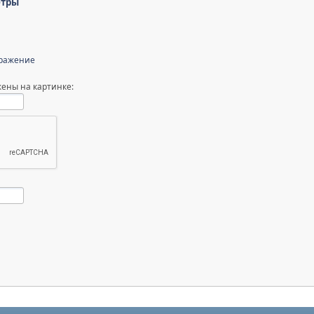
етры
бражение
ены на картинке: