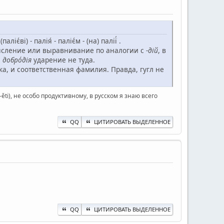
(паліє́ві) - палія́ - паліє́м - (на) палії́ .
смысление или выравнивание по аналогии с
-дій
, в
и
добро́дія
ударение не туда.
а, и соответственная фамилия. Правда, гугл не
ěti), не особо продуктивному, в русском я знаю всего
QQ
ЦИТИРОВАТЬ ВЫДЕЛЕННОЕ
QQ
ЦИТИРОВАТЬ ВЫДЕЛЕННОЕ