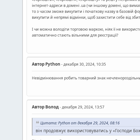
інтернет-адреси в домені .ua (чи іншому домені, що вима
то з часом зможе викупити і початкову назву в базовій ф
викупити й непрямі відмінки, щоб захистити себе від збит
І чи можна володіти торговою маркою, ніяк її не викори
автоматично стають вільними для реєстрації?
Автор
Python
- декабря 30, 2024, 10:35
Невідмінювання робить товарний знак нечленороздільним
Автор
Волод
- декабря 29, 2024, 13:57
Цитата: Python от декабря 29, 2024, 08:16
він продовжує використовуватись у «Господи Бож