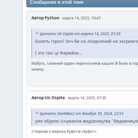
Сообщения в этой теме
Автор
Python
- марта 14, 2025, 19:47
Цитата: Un Ospite от марта 14, 2025, 07:29
Болить горло? Хоч би на лікарняний не загриміти
І хто такі ці Фарма́ки...
Мабуть, таємний орден переносників кашлю й болю в горлі
кахику.
Автор
Un Ospite
- марта 14, 2025, 07:30
Цитата: DarkMax2 от декабря 30, 2024, 22:53
уже обурює існування видавництва "Видавницт
У Харкові є мережа буфетів «Буфет».