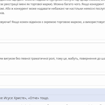
гає реєстрації імені як торгової марки). Можна багато чого. Якщо конкурен
ормі. Або ж конкурент може надавати небажані чи настільки неякісні посл
ків.
стовуючи? Якщо кожен відмінок є окремою торговою маркою, а використовує
 вигуком без певної граматичної ролі, тому це, мабуть, повернення до ш
е Исусе Христе», «Отче» тощо.