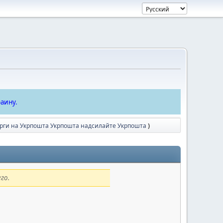
аину.
арги на Укрпошта Укрпошта надсилайте Укрпошта
)
го.