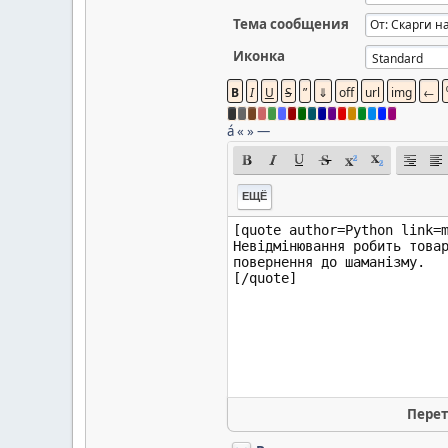
Тема сообщения
Иконка
á
«
»
—
ЕЩЁ
Перет