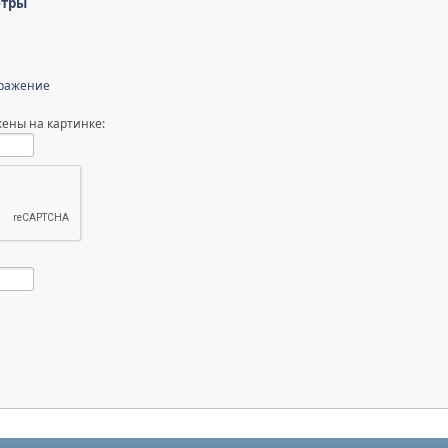
етры
бражение
ены на картинке: