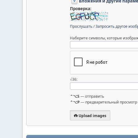
Вложения и другие парам
Проверка:
Прослушать
/
Запросить другое изо
Наберите символы, которые изображ
√36:
⌃⌥S
— отправить
⌃⌥P
— предварительный просмотр
Upload images