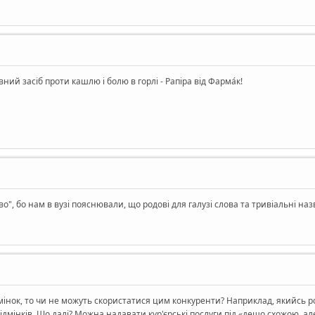
ий засіб проти кашлю і болю в горлі - Рапіра від Фарма́к!
", бо нам в вузі пояснювали, що родові для галузі слова та тривіальні наз
нок, то чи не можуть скористатися цим конкуренти? Наприклад, якийсь р
ідмінків. Що далі? Можна надавати кур'єрські послуги під «дещо схожою, 