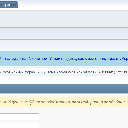
истрация
ы солидарны с Украиной. Узнайте
здесь
, как можно поддержать Укр
Український форум
Сучасна норма української мови
Ответ (
От: Ск
►
►
►
 сообщение не будет отображаться, пока модератор не одобрит е