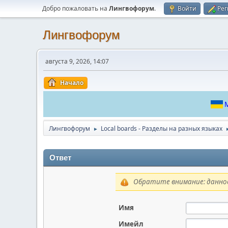
Добро пожаловать на
Лингвофорум
.
Войти
Рег
Лингвофорум
августа 9, 2026, 14:07
Начало
М
Лингвофорум
Local boards - Разделы на разных языках
►
Ответ
Обратите внимание: данное
Имя
Имейл