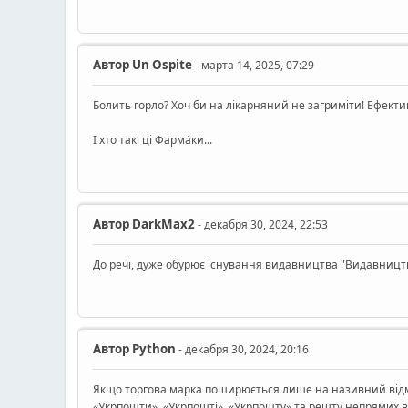
Автор
Un Ospite
- марта 14, 2025, 07:29
Болить горло? Хоч би на лікарняний не загриміти! Ефективн
І хто такі ці Фарма́ки...
Автор
DarkMax2
- декабря 30, 2024, 22:53
До речі, дуже обурює існування видавництва "Видавництво
Автор
Python
- декабря 30, 2024, 20:16
Якщо торгова марка поширюється лише на називний відмі
«Укрпошти», «Укрпошті», «Укрпошту» та решту непрямих в