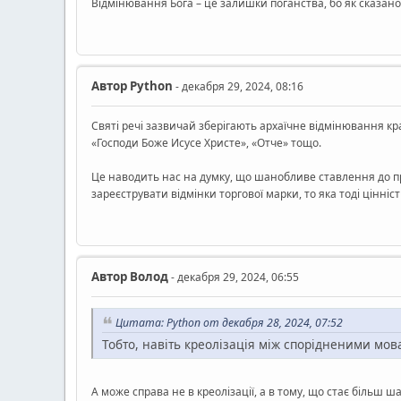
Відмінювання Бога – це залишки поганства, бо як сказано
Автор
Python
- декабря 29, 2024, 08:16
Святі речі зазвичай зберігають архаїчне відмінювання кра
«Господи Боже Исусе Христе», «Отче» тощо.
Це наводить нас на думку, що шанобливе ставлення до пр
зареєструвати відмінки торгової марки, то яка тоді цінні
Автор
Волод
- декабря 29, 2024, 06:55
Цитата: Python от декабря 28, 2024, 07:52
Тобто, навіть креолізація між спорідненими мов
А може справа не в креолізації, а в тому, що стає більш 