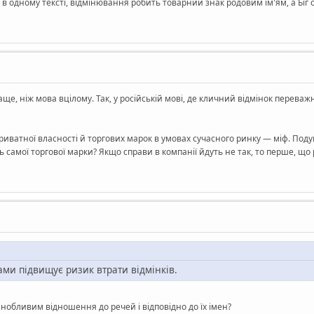
 в одному тексті, відмінювання робить товарний знак родовим ім'ям, а Біг 
ще, ніж мова вцілому. Так, у російській мові, де кличний відмінок переваж
иватної власності й торгових марок в умовах сучасного ринку — міф. Поду
сть самої торгової марки? Якщо справи в компанії йдуть не так, то перше, щ
ами підвищує ризик втрати відмінків.
шанобливим відношення до речей і відповідно до їх імен?