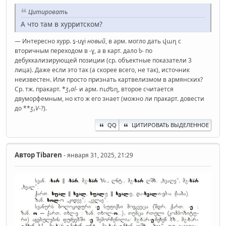
Цитировать
А что там в хурритском?
— Интересно хурр. s̮-uɣi
новый
, в арм. могло дать վաղ с
вторичным переходом в -ɣ, а в карт. дало ხ- по
дебуккализирующей позиции (ср. объектные показатели 3
лица). Даже если это так (а скорее всего, не так), источник
неизвестен. Или просто признать картвелизмом в армянских?
Ср. тж. пракарт. *
ʒ₁al
- и арм. ուժեղ, второе считается
двуморфемным, но кто ж его знает (можно ли пракарт. довести
до **
ʒ₁V
-?).
QQ
ЦИТИРОВАТЬ ВЫДЕЛЕННОЕ
Автор
Tibaren
- января 31, 2025, 21:29