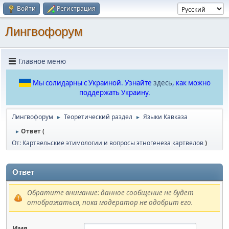
Войти
Регистрация
Лингвофорум
Главное меню
Мы солидарны с Украиной. Узнайте
здесь
, как можно
поддержать Украину.
Лингвофорум
Теоретический раздел
Языки Кавказа
►
►
Ответ (
►
От: Картвельские этимологии и вопросы этногенеза картвелов
)
Ответ
Обратите внимание: данное сообщение не будет
отображаться, пока модератор не одобрит его.
Имя