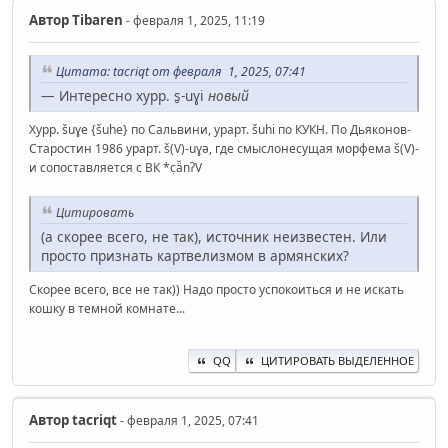
Автор
Tibaren
- февраля 1, 2025, 11:19
Цитата: ‌tacriqt от февраля 1, 2025, 07:41
— Интересно хурр. s̮-uɣi
новый
Хурр. šuɣe {šuhe} по Сальвини, урарт. šuhi по КУКН. По Дьяконов-
Старостин 1986 урарт. š(V)-uɣǝ, где смыслонесущая морфема š(V)-
и сопоставляется с ВК *c̣ä̆nʔV
Цитировать
(а скорее всего, не так), источник неизвестен. Или
просто признать картвелизмом в армянских?
Скорее всего, все не так)) Надо просто успокоиться и не искать
кошку в темной комнате...
QQ
ЦИТИРОВАТЬ ВЫДЕЛЕННОЕ
Автор
‌tacriqt
- февраля 1, 2025, 07:41