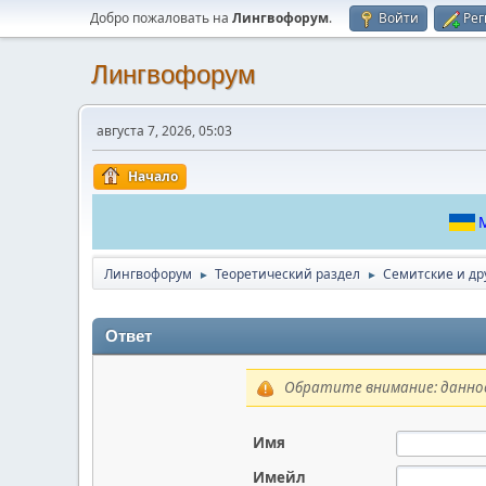
Добро пожаловать на
Лингвофорум
.
Войти
Рег
Лингвофорум
августа 7, 2026, 05:03
Начало
М
Лингвофорум
Теоретический раздел
Семитские и др
►
►
Ответ
Обратите внимание: данное
Имя
Имейл