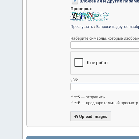
Вложения и другие парам
Проверка:
Прослушать
/
Запросить другое изо
Наберите символы, которые изображ
√36:
⌃⌥S
— отправить
⌃⌥P
— предварительный просмотр
Upload images