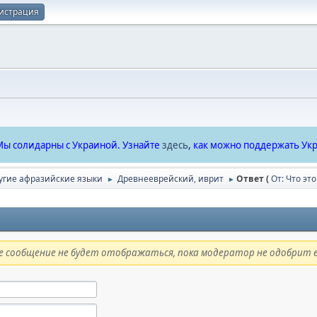
истрация
ы солидарны с Украиной. Узнайте
здесь
, как можно поддержать Укр
угие афразийские языки
Древнееврейский, иврит
Ответ (
От: Что эт
►
►
 сообщение не будет отображаться, пока модератор не одобрит е