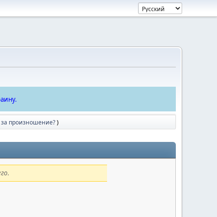
аину.
о за произношение?
)
го.