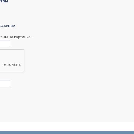
етры
бражение
ены на картинке: