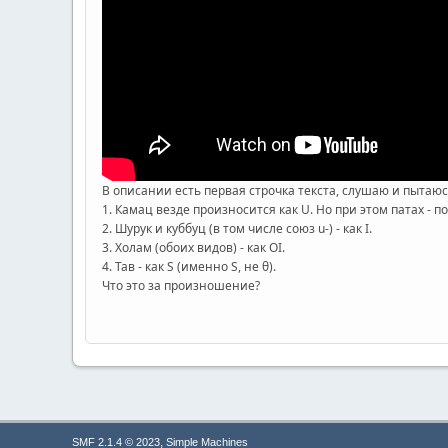
В описании есть первая строчка текста, слушаю и пытаюсь 
1. Камац везде произносится как U. Но при этом патах - п
2. Шурук и куббуц (в том числе союз u-) - как I.
3. Холам (обоих видов) - как OI.
4. Тав - как S (именно S, не θ).
Что это за произношение?
,
SMF 2.1.4 © 2023
Simple Machines