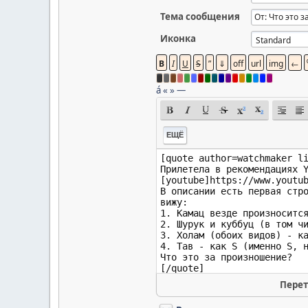
Тема сообщения
Иконка
á
«
»
—
ЕЩЁ
Перет