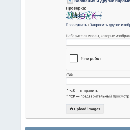
Вложения и другие парам
Проверка:
Прослушать
/
Запросить другое изо
Наберите символы, которые изображ
√36:
⌃⌥S
— отправить
⌃⌥P
— предварительный просмотр
Upload images