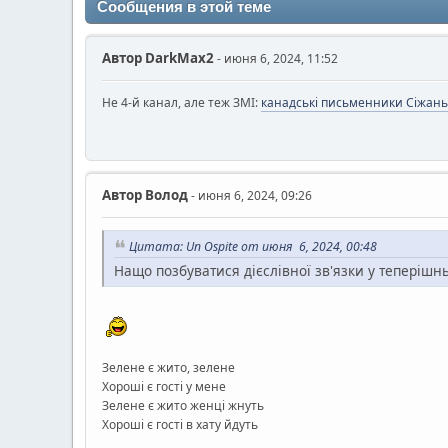
Сообщения в этой теме
Автор
DarkMax2
- июня 6, 2024, 11:52
Не 4-й канал, але теж ЗМІ:
канадські письменники Сіжан
Автор
Волод
- июня 6, 2024, 09:26
Цитата: Un Ospite от июня 6, 2024, 00:48
Нащо позбуватися дієслівної зв'язки у теперішн
Зелене є жито, зелене
Хороші є гості у мене
Зелене є жито женці жнуть
Хороші є гості в хату йдуть