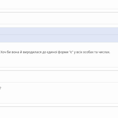
Хоч би вона й виродилася до єдиної форми "є" у всіх особах та числах.
?