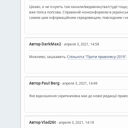
Цікаво, а чи існують такі канали/видавництва/студії то
вже попса попсова. Справжній нонконформізм в українськ
самим цим інформаційним середовищем, повсюдним і нев
Автор
DarkMax2
- апреля 3, 2021, 14:58
Можливо, зацікавить:
Спільнота "Проти правопису-2019"
.
Автор
Paul Berg
- апреля 3, 2021, 14:49
Яке відношення скрипниківка має до нової редакції право
Автор
Vlad26t
- апреля 3, 2021, 14:18