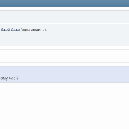
ь Джей Дажо
(одна людина).
ьому часі?