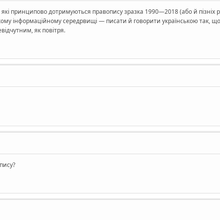
що, які принципово дотримуються правопису зразка 1990—2018 (або й пізні
ому інформаційному середрвищі — писати й говорити українською так, щоб
ідчутним, як повітря.
пису?