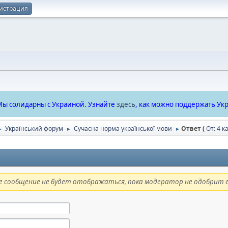
истрация
ы солидарны с Украиной. Узнайте
здесь
, как можно поддержать Укр
Український форум
Сучасна норма української мови
Ответ (
От: 4 к
►
►
►
 сообщение не будет отображаться, пока модератор не одобрит е