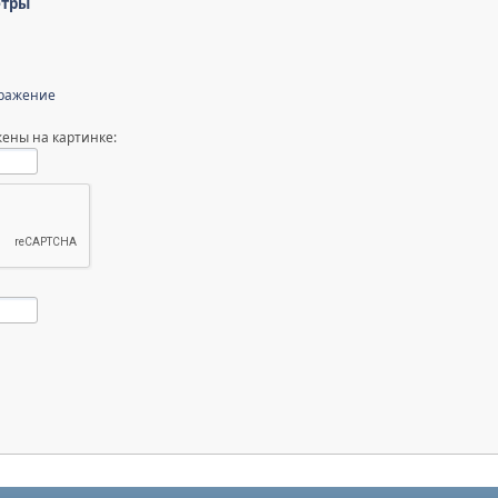
етры
бражение
ены на картинке: