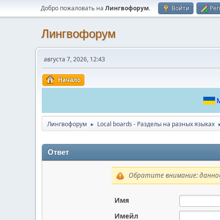
Добро пожаловать на
Лингвофорум
.
Войти
Рег
Лингвофорум
августа 7, 2026, 12:43
Начало
М
Лингвофорум
Local boards - Разделы на разных языках
►
Ответ
Обратите внимание: данное
Имя
Имейл