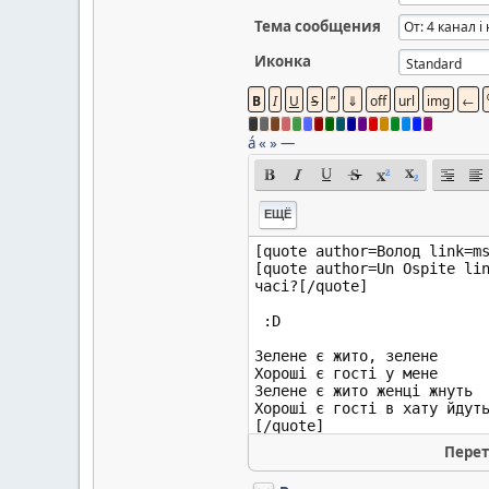
Тема сообщения
Иконка
á
«
»
—
ЕЩЁ
Перет