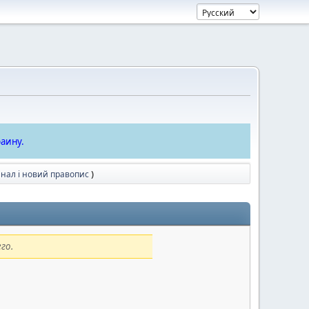
аину.
анал і новий правопис
)
го.