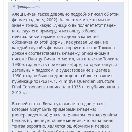
Цитировать
Алеш Бичан также довольно подробно писал об этой
форме (падеж -s, 2002). Алеш отметил, что мы не
знаем точно, какую функцию выполняет этот падеж,
и, следуя его примеру, я использую более
нейтральный термин «s-падеж» в качестве
обозначения этой формы. Как указал Бичан, не
каждый случай s-формы в корпусе текстов Толкина
должен соответствовать s-падежу, описанному в
письме Плотцу. Бичан отметил, что в текстах Толкина
1930-х годов есть примеры s-форм, которые кажутся
дательным падежом, и существование s -датива
1930-х годов было подтверждено в более поздних
публикациях (PE21/61, Primitive Quendian Structure:
Final Consonants, написана в 1936 г., опубликована в
2013 г.).
В своей статье Бичан указывает на две фразы,
которые могут быть примерами s-падежа:
(непереведенная) фраза алфавитом тенгвар qualma
hendas (существует общее мнение, что начальная
тенгва вероятно, является ошибочной и первое
слово - calma). Арден Смит предположил, что эта