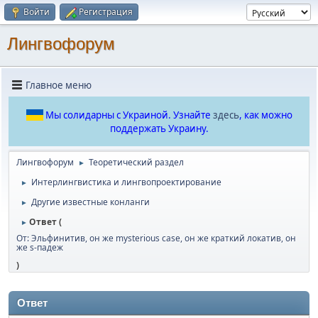
Войти
Регистрация
Лингвофорум
Главное меню
Мы солидарны с Украиной. Узнайте
здесь
, как можно
поддержать Украину.
Лингвофорум
Теоретический раздел
►
Интерлингвистика и лингвопроектирование
►
Другие известные конланги
►
Ответ (
►
От: Эльфинитив, он же mysterious case, он же краткий локатив, он
же s-падеж
)
Ответ