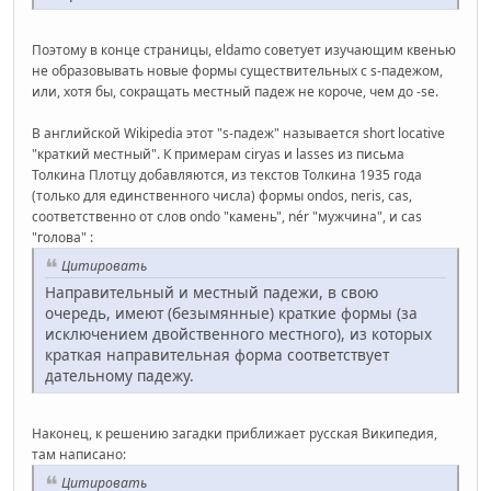
Поэтому в конце страницы, eldamo советует изучающим квенью
не образовывать новые формы существительных с s-падежом,
или, хотя бы, сокращать местный падеж не короче, чем до -se.
В английской Wikipedia этот "s-падеж" называется short locative
"краткий местный". К примерам ciryas и lasses из письма
Толкина Плотцу добавляются, из текстов Толкина 1935 года
(только для единственного числа) формы ondos, neris, cas,
соответственно от слов ondo "камень", nér "мужчина", и cas
"голова" :
Цитировать
Направительный и местный падежи, в свою
очередь, имеют (безымянные) краткие формы (за
исключением двойственного местного), из которых
краткая направительная форма соответствует
дательному падежу.
Наконец, к решению загадки приближает русская Википедия,
там написано:
Цитировать