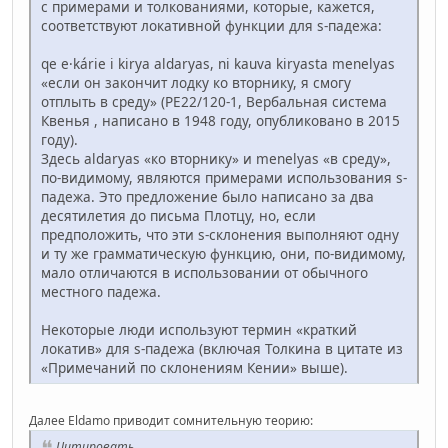
с примерами и толкованиями, которые, кажется,
соответствуют локативной функции для s-падежа:
qe e·kárie i kirya aldaryas, ni kauva kiryasta menelyas
«если он закончит лодку ко вторнику, я смогу
отплыть в среду» (PE22/120-1, Вербальная система
Квенья , написано в 1948 году, опубликовано в 2015
году).
Здесь aldaryas «ко вторнику» и menelyas «в среду»,
по-видимому, являются примерами использования s-
падежа. Это предложение было написано за два
десятилетия до письма Плотцу, но, если
предположить, что эти s-склонения выполняют одну
и ту же грамматическую функцию, они, по-видимому,
мало отличаются в использовании от обычного
местного падежа.
Некоторые люди используют термин «краткий
локатив» для s-падежа (включая Толкина в цитате из
«Примечаний по склонениям Кении» выше).
Далее Eldamo приводит сомнительную теорию:
Цитировать