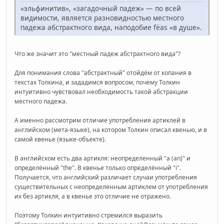
«эльфинитив», «загадочный падеж» — по всей
видимости, является разновидностью местного
падежа абстрактного вида, наподобие fëas «в душе».
Что же значит это "местный падеж абстрактного вида"?
Для понимания слова "абстрактный" отойдём от копания в
текстах Толкина, и зададимся вопросом, почему Толкин
интуитивно чувствовал необходимость такой абстракции
местного падежа.
А именно рассмотрим отличие употребления артиклей в
английском (мета-языке), на котором Толкин описал квенью, и в
самой квенье (языке-объекте).
В английском есть два артикля: неопределенный "a (an)" и
определённый "the". В квенье только определённый "i".
Получается, что английский различает случаи употребления
существительных с неопределенным артиклем от употребления
их без артикля, а в квенье это отличие не отражено.
Поэтому Толкин интуитивно стремился выразить