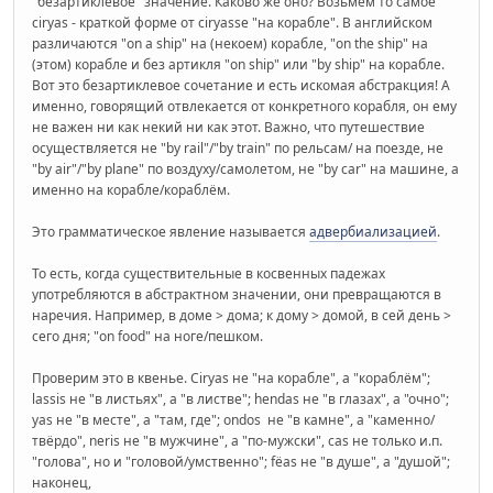
"безартиклевое" значение. Каково же оно? Возьмём то самое
ciryas - краткой форме от ciryasse "на корабле". В английском
различаются "on a ship" на (некоем) корабле, "on the ship" на
(этом) корабле и без артикля "on ship" или "by ship" на корабле.
Вот это безартиклевое сочетание и есть искомая абстракция! А
именно, говорящий отвлекается от конкретного корабля, он ему
не важен ни как некий ни как этот. Важно, что путешествие
осуществляется не "by rail"/"by train" по рельсам/ на поезде, не
"by air"/"by plane" по воздуху/самолетом, не "by car" на машине, а
именно на корабле/кораблём.
Это грамматическое явление называется
адвербиализацией
.
То есть, когда существительные в косвенных падежах
употребляются в абстрактном значении, они превращаются в
наречия. Например, в доме > дома; к дому > домой, в сей день >
сего дня; "on food" на ноге/пешком.
Проверим это в квенье. Ciryas не "на корабле", а "кораблём";
lassis не "в листьях", а "в листве"; hendas не "в глазах", а "очно";
yas не "в месте", а "там, где"; ondos не "в камне", а "каменно/
твёрдо", neris не "в мужчине", а "по-мужски", cas не только и.п.
"голова", но и "головой/умственно"; fëas не "в душе", а "душой";
наконец,