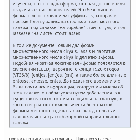
изучены, но есть одна форма, которая долгое время
озадачивала исследователей. Это безымянная
форма с использованием суффикса -s, которая в
письме Плотцу записана строчкой ниже местного
падежа: под ciryasse "на корабле" стоит ciryas, и под
lassesse "на листе" стоит lasses.
В том же документе Толкин дал формы
множественного числа ciryais, lassis и партитив
множественного числа ciryalis для этих s-форм.
Подобная «краткая локативная» форма появляется в
склонении (EEED), вероятно, с конца 1920-х годов
(VT36/8): [ent]os, [ent]es, [ent], а также более длинные
entosse, entesse, entes. До недавнего времени это
была почти вся информация, которую мы имели об
этом падеже: он образуется путем добавления -s к
существительным, оканчивающимся на гласную, и
что он (вероятно) этимологически был краткой
формой местного падежа так же, как дательный
падеж является краткой формой направительного
падежа.
Продолжаю цитировать страницу Eldamo про s-падеж: