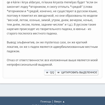
qe e·kárie i kirya aldaryas, ni kauva kiryasta menelyas будет "если он
закончит лодку *вторником, я смогу отплыть *средой" (слова
*вторником и *средой, конечно, не существуют в русском языке,
поэтому я пометил их звездочкой, но они образованы по модели
"весной, летом, осенью, зимой, утром, днем, вечером, ночью,
тем днём, лесом, полем, задним числом" и т.д.). В русском такие
наречия происходят из творительного падежа, в квенье - из
старого послелога местного падежа.
Вывод: эльфинитив, он же mysterious case, он же краткий
локатив, он же s-падеж является адвербиализованным местным
падежом.
Отказ от ответственности: все изложенные выше является моей
непрофессиональной выдумкой.
QQ
ЦИТИРОВАТЬ ВЫДЕЛЕННОЕ
|
Помощь
Вверх ▲