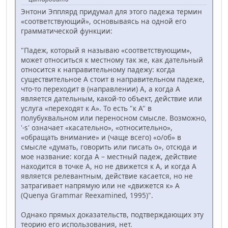
Энтони Эпплярд придумал для этого падежа термин
«соответствующий», основываясь на одной его
грамматической функции:
"Падеж, который я называю «соответствующим»,
может относиться к местному так же, как дательный
относится к направительному падежу: когда
существительное А стоит в направительном падеже,
что-то переходит в (направлении) А, а когда А
является дательным, какой-то объект, действие или
услуга «переходят к А». То есть "к A" в
полубуквальном или переносном смысле. Возможно,
'-s' означает «касательно», «относительно»,
«обращать внимание» и (чаще всего) «о/об» в
смысле «думать, говорить или писать о», отсюда и
мое название: когда А – местный падеж, действие
находится в точке А, но не движется к А, и когда А
является релевантным, действие касается, но не
затрагивает напрямую или не «движется к» A
(Quenya Grammar Reexamined, 1995)".
Однако прямых доказательств, подтверждающих эту
теорию его использования, нет.