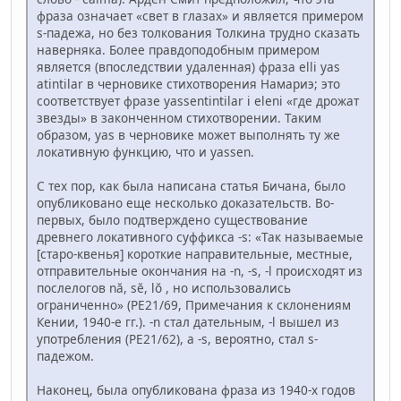
фраза означает «свет в глазах» и является примером
s-падежа, но без толкования Толкина трудно сказать
наверняка. Более правдоподобным примером
является (впоследствии удаленная) фраза elli yas
atintilar в черновике стихотворения Намариэ; это
соответствует фразе yassentintilar i eleni «где дрожат
звезды» в законченном стихотворении. Таким
образом, yas в черновике может выполнять ту же
локативную функцию, что и yassen.
С тех пор, как была написана статья Бичана, было
опубликовано еще несколько доказательств. Во-
первых, было подтверждено существование
древнего локативного суффикса -s: «Так называемые
[старо-квенья] короткие направительные, местные,
отправительные окончания на -n, -s, -l происходят из
послелогов nă, sĕ, lŏ , но использовались
ограниченно» (PE21/69, Примечания к склонениям
Кении, 1940-е гг.). -n стал дательным, -l вышел из
употребления (PE21/62), а -s, вероятно, стал s-
падежом.
Наконец, была опубликована фраза из 1940-х годов