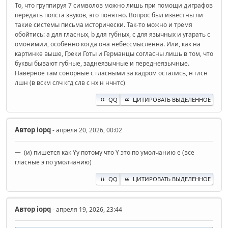
То, что группируя 7 символов можно лишь при помощи диграфов
передать полста звуков, это понятно. Вопрос был известны ли
такие системы письма исторически. Так-то можно и тремя
обойтись: a для гласных, b для губных, c для язычных и угарать с
омонимии, особенно когда она небессмысленна. Или, как на
картинке выше, Греки Готы и Германцы согласны лишь в том, что
буквы бывают губные, заднеязычные и переднеязычные.
Наверное там сонорные с гласными за кадром остались, н глсн
лшн (в вскм слч кгд слв с нх н нчнтс)
QQ
ЦИТИРОВАТЬ ВЫДЕЛЕННОЕ
Автор
iopq
- апреля 20, 2026, 00:02
一 (и) пишется как Yy потому что Y это по умолчанию е (все
гласные э по умолчанию)
QQ
ЦИТИРОВАТЬ ВЫДЕЛЕННОЕ
Автор
iopq
- апреля 19, 2026, 23:44