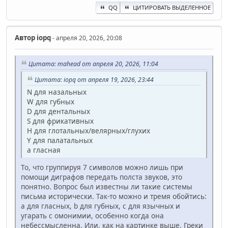
QQ
ЦИТИРОВАТЬ ВЫДЕЛЕННОЕ
Автор
iopq
- апреля 20, 2026, 20:08
Цитата: mahead от апреля 20, 2026, 11:04
Цитата: iopq от апреля 19, 2026, 23:44
N для назальных
W для губных
D для дентальных
S для фрикативных
H для глотальных/велярных/глухих
Y для палатальных
a гласная
То, что группируя 7 символов можно лишь при
помощи диграфов передать полста звуков, это
понятно. Вопрос был известны ли такие системы
письма исторически. Так-то можно и тремя обойтись:
a для гласных, b для губных, c для язычных и
угарать с омонимии, особенно когда она
небессмысленна. Или, как на картинке выше, Греки