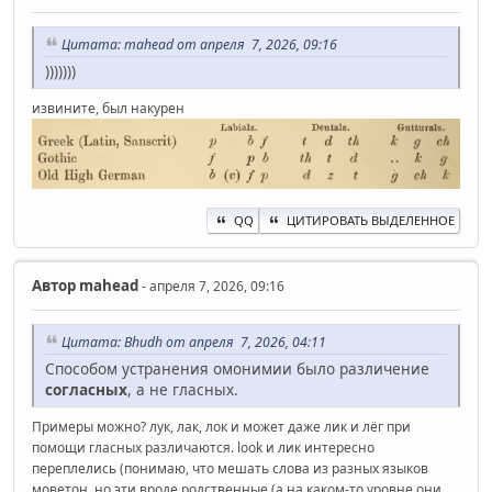
Цитата: mahead от апреля 7, 2026, 09:16
)))))))
извините, был накурен
QQ
ЦИТИРОВАТЬ ВЫДЕЛЕННОЕ
Автор
mahead
- апреля 7, 2026, 09:16
Цитата: Bhudh от апреля 7, 2026, 04:11
Способом устранения омонимии было различение
согласных
, а не гласных.
Примеры можно? лук, лак, лок и может даже лик и лёг при
помощи гласных различаются. look и лик интересно
переплелись (понимаю, что мешать слова из разных языков
моветон, но эти вроде родственные (а на каком-то уровне они