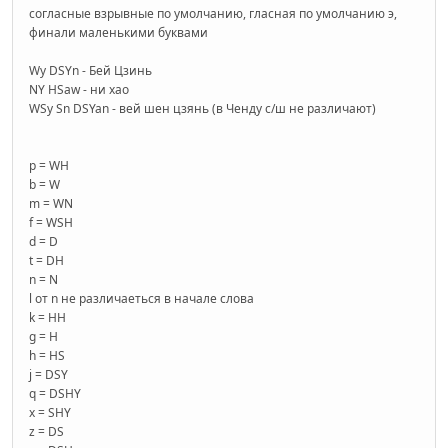
согласные взрывные по умолчанию, гласная по умолчанию э,
финали маленькими буквами
Wy DSYn - Бей Цзинь
NY HSaw - ни хао
WSy Sn DSYan - вей шен цзянь (в Ченду с/ш не различают)
p = WH
b = W
m = WN
f = WSH
d = D
t = DH
n = N
l от n не различаеться в начале слова
k = HH
g = H
h = HS
j = DSY
q = DSHY
x = SHY
z = DS