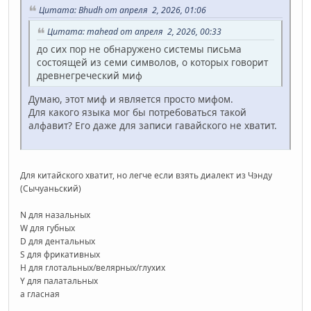
Цитата: Bhudh от апреля 2, 2026, 01:06
Цитата: mahead от апреля 2, 2026, 00:33
до сих пор не обнаружено системы письма
состоящей из семи символов, о которых говорит
древнегреческий миф
Думаю, этот миф и является просто мифом.
Для какого языка мог бы потребоваться такой
алфавит? Его даже для записи гавайского не хватит.
Для китайского хватит, но легче если взять диалект из Чэнду
(Сычуаньский)
N для назальных
W для губных
D для дентальных
S для фрикативных
H для глотальных/велярных/глухих
Y для палатальных
a гласная