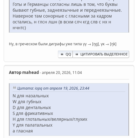
Готы и Германцы согласны лишь в том, что буквы
бывают губные, заднеязычные и переднеязычные.
Наверное там сонорные с гласными за кадром
остались, н глсн лшн (в вскм слч кгд слв с нх н
нчнтс)
Ну, в греческом были диграфы уже типа γγ → [ŋg], γκ → [ŋk]
QQ
ЦИТИРОВАТЬ ВЫДЕЛЕННОЕ
Автор
mahead
- апреля 20, 2026, 11:04
Цитата: iopq от апреля 19, 2026, 23:44
N для назальных
W для губных
D для дентальных
S для фрикативных
H для глотальных/велярных/глухих
Y для палатальных
a гласная