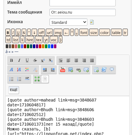
Имейл
Тема сообщения
Иконка
á
«
»
—
ЕЩЁ