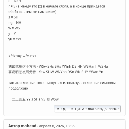
c = DSH
r = S (в Ченду это [z] в начале слога, а в конце прийдется
обойтись тем же символом)
s = SH
ng = NH
w = WS
y = Y
yu = YW
в Ченду ш/ж нет
我试试用这个方法 - WSw SHs SHs YWnh DS HH WSHanh WSHa
要说明怎么写元音 - Yaw SHW WNYnh DSn WN SHY YWan Yn
так что гласные тоже пишуться используя согласные символы
продолжаю
一二三四五 YY s SHan SHs WSw
QQ
ЦИТИРОВАТЬ ВЫДЕЛЕННОЕ
Автор
mahead
- апреля 8, 2026, 13:36