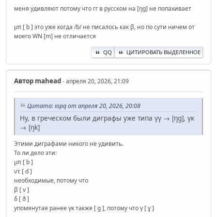
меня удивляют потому что гг в русском на [ŋg] не попахивает
μπ [ b ] это уже когда /b/ не писалось как β, но по сути ничем от
моего WN [m] не отличается
QQ
ЦИТИРОВАТЬ ВЫДЕЛЕННОЕ
Автор
mahead
- апреля 20, 2026, 21:09
Цитата: iopq от апреля 20, 2026, 20:08
Ну, в греческом были диграфы уже типа γγ → [ŋg], γκ
→ [ŋk]
Этими диграфами никого не удивить.
То ли дело эти:
μπ [ b ]
ντ [ d ]
необходимые, потому что
β [ v ]
δ [ ð ]
упомянутая ранее γκ также [ g ], потому что γ [ ɣ ]