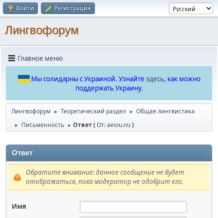
Войти
Регистрация
Лингвофорум
Главное меню
Мы солидарны с Украиной. Узнайте
здесь
, как можно
поддержать Украину.
Лингвофорум
Теоретический раздел
Общая лингвистика
►
►
Письменность
Ответ (
От: aeiou.nu
)
►
►
Ответ
Обратите внимание: данное сообщение не будет
отображаться, пока модератор не одобрит его.
Имя