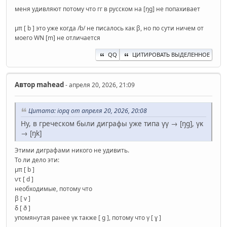
меня удивляют потому что гг в русском на [ŋg] не попахивает
μπ [ b ] это уже когда /b/ не писалось как β, но по сути ничем от
моего WN [m] не отличается
QQ
ЦИТИРОВАТЬ ВЫДЕЛЕННОЕ
Автор
mahead
- апреля 20, 2026, 21:09
Цитата: iopq от апреля 20, 2026, 20:08
Ну, в греческом были диграфы уже типа γγ → [ŋg], γκ
→ [ŋk]
Этими диграфами никого не удивить.
То ли дело эти:
μπ [ b ]
ντ [ d ]
необходимые, потому что
β [ v ]
δ [ ð ]
упомянутая ранее γκ также [ g ], потому что γ [ ɣ ]