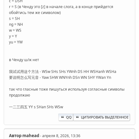
c = DSH
r = S (в Ченду это [z] в начале слога, а в конце прийдется
обойтись тем же символом)
s = SH
ng = NH
w = WS
y = Y
yu = YW
в Ченду ш/ж нет
我试试用这个方法 - WSw SHs SHs YWnh DS HH WSHanh WSHa
要说明怎么写元音 - Yaw SHW WNYnh DSn WN SHY YWan Yn
так что гласные тоже пишуться используя согласные символы
продолжаю
一二三四五 YY s SHan SHs WSw
QQ
ЦИТИРОВАТЬ ВЫДЕЛЕННОЕ
Автор
mahead
- апреля 8, 2026, 13:36