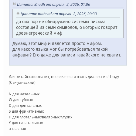
Цитата: Bhudh от апреля 2, 2026, 01:06
Цитата: mahead от апреля 2, 2026, 00:33
до сих пор не обнаружено системы письма
состоящей из семи символов, о которых говорит
древнегреческий миф
Думаю, этот миф и является просто мифом.
Для какого языка мог бы потребоваться такой
алфавит? Его даже для записи гавайского не хватит.
Для китайского хватит, но легче если взять диалект из Чэнду
(Сычуаньский)
N для назальных
W для губных
D для дентальных
S для фрикативных
H для глотальных/велярных/глухих
Y для палатальных
a гласная