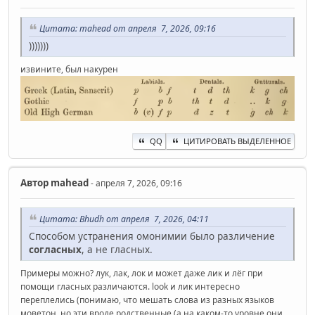
Цитата: mahead от апреля 7, 2026, 09:16
)))))))
извините, был накурен
QQ
ЦИТИРОВАТЬ ВЫДЕЛЕННОЕ
Автор
mahead
- апреля 7, 2026, 09:16
Цитата: Bhudh от апреля 7, 2026, 04:11
Способом устранения омонимии было различение
согласных
, а не гласных.
Примеры можно? лук, лак, лок и может даже лик и лёг при
помощи гласных различаются. look и лик интересно
переплелись (понимаю, что мешать слова из разных языков
моветон, но эти вроде родственные (а на каком-то уровне они