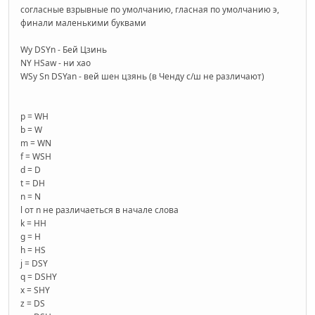
согласные взрывные по умолчанию, гласная по умолчанию э,
финали маленькими буквами
Wy DSYn - Бей Цзинь
NY HSaw - ни хао
WSy Sn DSYan - вей шен цзянь (в Ченду с/ш не различают)
p = WH
b = W
m = WN
f = WSH
d = D
t = DH
n = N
l от n не различаеться в начале слова
k = HH
g = H
h = HS
j = DSY
q = DSHY
x = SHY
z = DS