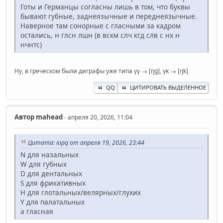
Готы и Германцы согласны лишь в том, что буквы
бывают губные, заднеязычные и переднеязычные.
Наверное там сонорные с гласными за кадром
остались, н глсн лшн (в вскм слч кгд слв с нх н
нчнтс)
Ну, в греческом были диграфы уже типа γγ → [ŋg], γκ → [ŋk]
QQ
ЦИТИРОВАТЬ ВЫДЕЛЕННОЕ
Автор
mahead
- апреля 20, 2026, 11:04
Цитата: iopq от апреля 19, 2026, 23:44
N для назальных
W для губных
D для дентальных
S для фрикативных
H для глотальных/велярных/глухих
Y для палатальных
a гласная