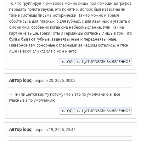
То, что группируя 7 символов можно лишь при помощи диграфов
передать полста звуков, это понятно. Вопрос был известны ли
такие системы письма исторически. Так-то можно и тремя
обойтись: a для гласных, b для губных, c для язычных и угарать с
омонимии, особенно когда она небессмысленна. Или, как на
картинке выше, Греки Готы и Германцы согласны лишь в том, что
буквы бывают губные, заднеязычные и переднеязычные.
Наверное там сонорные с гласными за кадром остались, н глсн
лшн (в вскм слч кгд слв с нх н нчнтс)
QQ
ЦИТИРОВАТЬ ВЫДЕЛЕННОЕ
Автор
iopq
- апреля 20, 2026, 00:02
一 (и) пишется как Yy потому что Y это по умолчанию е (все
гласные э по умолчанию)
QQ
ЦИТИРОВАТЬ ВЫДЕЛЕННОЕ
Автор
iopq
- апреля 19, 2026, 23:44