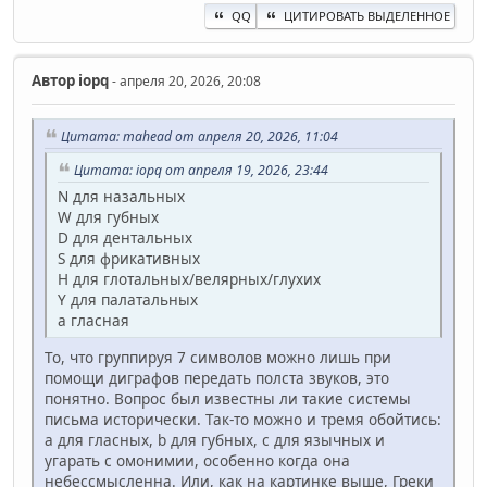
QQ
ЦИТИРОВАТЬ ВЫДЕЛЕННОЕ
Автор
iopq
- апреля 20, 2026, 20:08
Цитата: mahead от апреля 20, 2026, 11:04
Цитата: iopq от апреля 19, 2026, 23:44
N для назальных
W для губных
D для дентальных
S для фрикативных
H для глотальных/велярных/глухих
Y для палатальных
a гласная
То, что группируя 7 символов можно лишь при
помощи диграфов передать полста звуков, это
понятно. Вопрос был известны ли такие системы
письма исторически. Так-то можно и тремя обойтись:
a для гласных, b для губных, c для язычных и
угарать с омонимии, особенно когда она
небессмысленна. Или, как на картинке выше, Греки