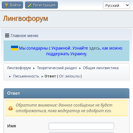
Войти
Регистрация
Лингвофорум
Главное меню
Мы солидарны с Украиной. Узнайте
здесь
, как можно
поддержать Украину.
Лингвофорум
Теоретический раздел
Общая лингвистика
►
►
Письменность
Ответ (
От: aeiou.nu
)
►
►
Ответ
Обратите внимание: данное сообщение не будет
отображаться, пока модератор не одобрит его.
Имя