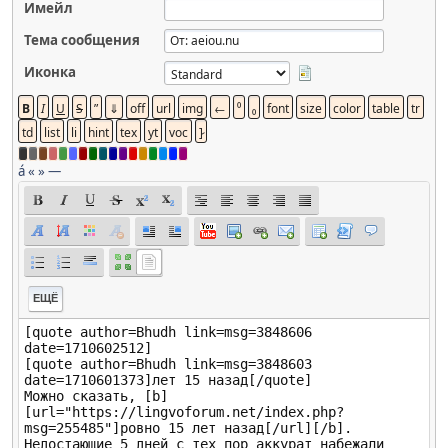
Имейл
Тема сообщения
Иконка
á
«
»
—
ЕЩЁ