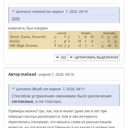
Цитата: mahead от апреля 7, 2026, 09:16
)))))))
извините, был накурен
QQ
ЦИТИРОВАТЬ ВЫДЕЛЕННОЕ
Автор
mahead
- апреля 7, 2026, 09:16
Цитата: Bhudh от апреля 7, 2026, 04:11
Способом устранения омонимии было различение
согласных
, а не гласных.
Примеры можно? лук, лак, лок и может даже лик и лёг при
помощи гласных различаются. look и лик интересно
переплелись (понимаю, что мешать слова из разных языков
моветон, но эти вроде родственные (а на каком-то уровне они