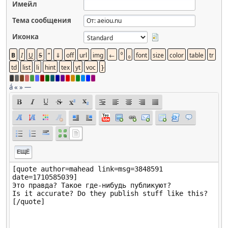
Имейл
Тема сообщения
Иконка
á
«
»
—
ЕЩЁ