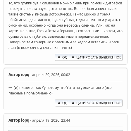
То, что группируя 7 символов можно лишь при помощи диграфов
передать полста звуков, это понятно. Вопрос был известны ли
такие системы письма исторически. Так-то можно и тремя
обойтись: a для гласных, b для губных, c для язычных и угарать с
омонимии, особенно когда она небессмысленна. Или, как на
картинке выше, Греки Готы и Германцы согласны лишь в том, что
буквы бывают губные, заднеязычные и переднеязычные.
Наверное там сонорные с гласными за кадром остались, н глсн
лшн (в вскм слч кгд слв с нх н нчнтс)
QQ
ЦИТИРОВАТЬ ВЫДЕЛЕННОЕ
Автор
iopq
- апреля 20, 2026, 00:02
一 (и) пишется как Yy потому что Y это по умолчанию е (все
гласные э по умолчанию)
QQ
ЦИТИРОВАТЬ ВЫДЕЛЕННОЕ
Автор
iopq
- апреля 19, 2026, 23:44