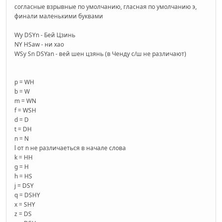
согласные взрывные по умолчанию, гласная по умолчанию э,
финали маленькими буквами
Wy DSYn - Бей Цзинь
NY HSaw - ни хао
WSy Sn DSYan - вей шен цзянь (в Ченду с/ш не различают)
p = WH
b = W
m = WN
f = WSH
d = D
t = DH
n = N
l от n не различаеться в начале слова
k = HH
g = H
h = HS
j = DSY
q = DSHY
x = SHY
z = DS