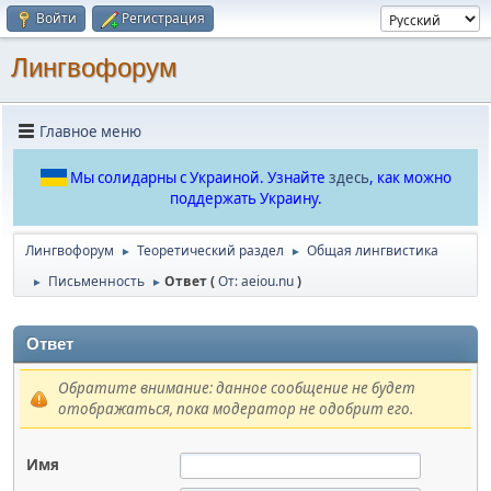
Войти
Регистрация
Лингвофорум
Главное меню
Мы солидарны с Украиной. Узнайте
здесь
, как можно
поддержать Украину.
Лингвофорум
Теоретический раздел
Общая лингвистика
►
►
Письменность
Ответ (
От: aeiou.nu
)
►
►
Ответ
Обратите внимание: данное сообщение не будет
отображаться, пока модератор не одобрит его.
Имя