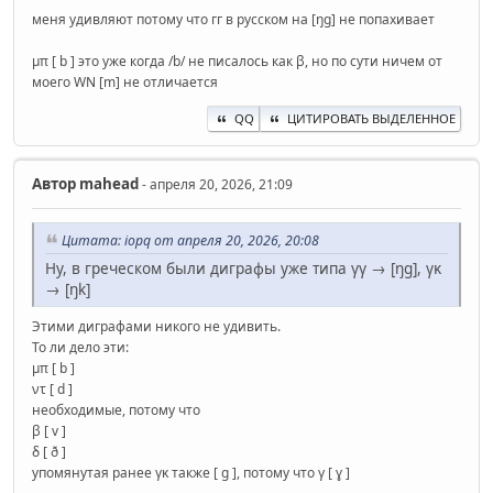
меня удивляют потому что гг в русском на [ŋg] не попахивает
μπ [ b ] это уже когда /b/ не писалось как β, но по сути ничем от
моего WN [m] не отличается
QQ
ЦИТИРОВАТЬ ВЫДЕЛЕННОЕ
Автор
mahead
- апреля 20, 2026, 21:09
Цитата: iopq от апреля 20, 2026, 20:08
Ну, в греческом были диграфы уже типа γγ → [ŋg], γκ
→ [ŋk]
Этими диграфами никого не удивить.
То ли дело эти:
μπ [ b ]
ντ [ d ]
необходимые, потому что
β [ v ]
δ [ ð ]
упомянутая ранее γκ также [ g ], потому что γ [ ɣ ]