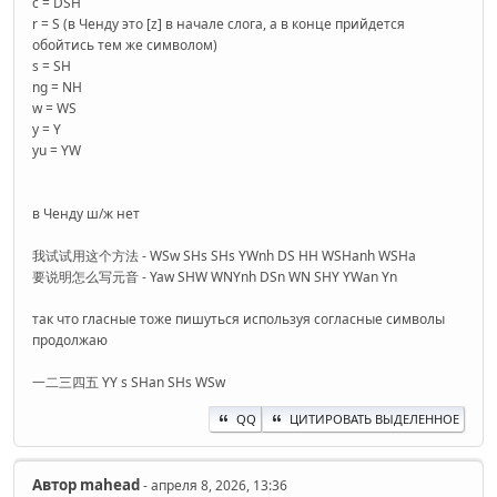
c = DSH
r = S (в Ченду это [z] в начале слога, а в конце прийдется
обойтись тем же символом)
s = SH
ng = NH
w = WS
y = Y
yu = YW
в Ченду ш/ж нет
我试试用这个方法 - WSw SHs SHs YWnh DS HH WSHanh WSHa
要说明怎么写元音 - Yaw SHW WNYnh DSn WN SHY YWan Yn
так что гласные тоже пишуться используя согласные символы
продолжаю
一二三四五 YY s SHan SHs WSw
QQ
ЦИТИРОВАТЬ ВЫДЕЛЕННОЕ
Автор
mahead
- апреля 8, 2026, 13:36