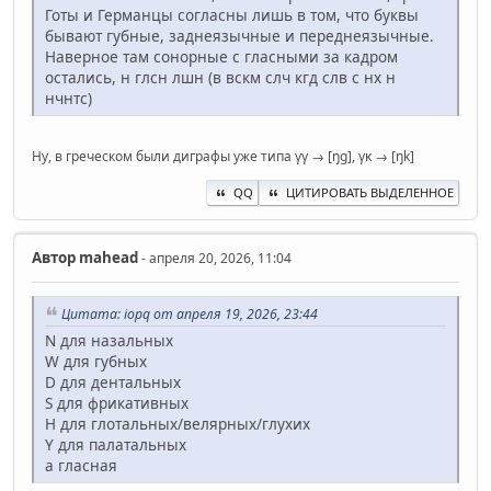
Готы и Германцы согласны лишь в том, что буквы
бывают губные, заднеязычные и переднеязычные.
Наверное там сонорные с гласными за кадром
остались, н глсн лшн (в вскм слч кгд слв с нх н
нчнтс)
Ну, в греческом были диграфы уже типа γγ → [ŋg], γκ → [ŋk]
QQ
ЦИТИРОВАТЬ ВЫДЕЛЕННОЕ
Автор
mahead
- апреля 20, 2026, 11:04
Цитата: iopq от апреля 19, 2026, 23:44
N для назальных
W для губных
D для дентальных
S для фрикативных
H для глотальных/велярных/глухих
Y для палатальных
a гласная