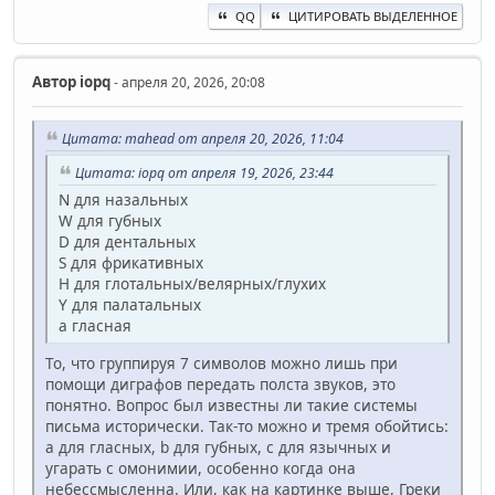
QQ
ЦИТИРОВАТЬ ВЫДЕЛЕННОЕ
Автор
iopq
- апреля 20, 2026, 20:08
Цитата: mahead от апреля 20, 2026, 11:04
Цитата: iopq от апреля 19, 2026, 23:44
N для назальных
W для губных
D для дентальных
S для фрикативных
H для глотальных/велярных/глухих
Y для палатальных
a гласная
То, что группируя 7 символов можно лишь при
помощи диграфов передать полста звуков, это
понятно. Вопрос был известны ли такие системы
письма исторически. Так-то можно и тремя обойтись:
a для гласных, b для губных, c для язычных и
угарать с омонимии, особенно когда она
небессмысленна. Или, как на картинке выше, Греки