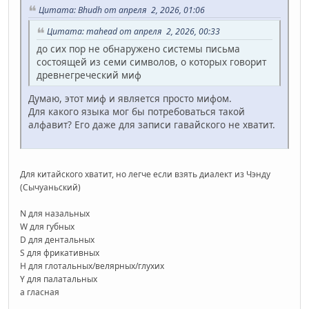
Цитата: Bhudh от апреля 2, 2026, 01:06
Цитата: mahead от апреля 2, 2026, 00:33
до сих пор не обнаружено системы письма
состоящей из семи символов, о которых говорит
древнегреческий миф
Думаю, этот миф и является просто мифом.
Для какого языка мог бы потребоваться такой
алфавит? Его даже для записи гавайского не хватит.
Для китайского хватит, но легче если взять диалект из Чэнду
(Сычуаньский)
N для назальных
W для губных
D для дентальных
S для фрикативных
H для глотальных/велярных/глухих
Y для палатальных
a гласная