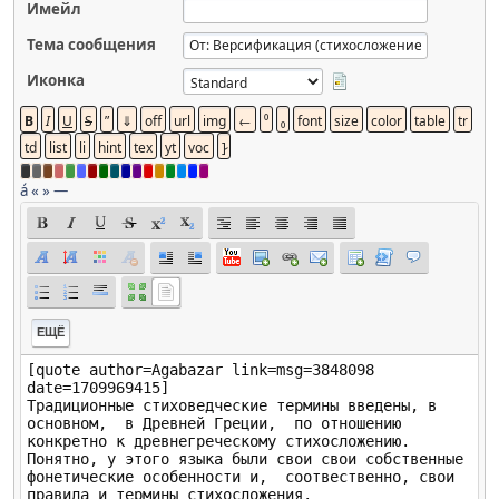
Имейл
Тема сообщения
Иконка
á
«
»
—
ЕЩЁ