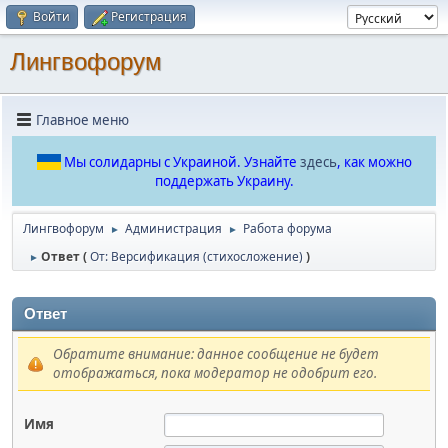
Войти
Регистрация
Лингвофорум
Главное меню
Мы солидарны с Украиной. Узнайте
здесь
, как можно
поддержать Украину.
Лингвофорум
Администрация
Работа форума
►
►
Ответ (
От: Версификация (стихосложение)
)
►
Ответ
Обратите внимание: данное сообщение не будет
отображаться, пока модератор не одобрит его.
Имя