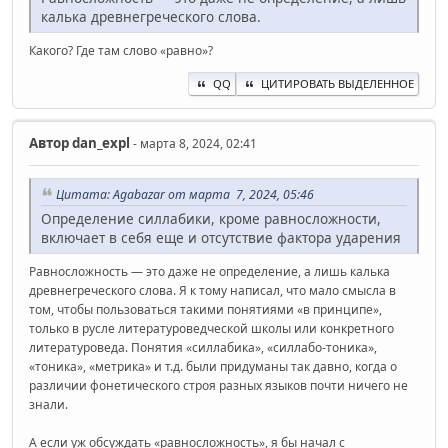
калька древнегреческого слова.
Какого? Где там слово «равно»?
QQ
ЦИТИРОВАТЬ ВЫДЕЛЕННОЕ
Автор
dan_expl
- марта 8, 2024, 02:41
Цитата: Agabazar от марта 7, 2024, 05:46
Определение силлабики, кроме равносложности,
включает в себя еще и отсутствие фактора ударения
Равносложность — это даже не определение, а лишь калька
древнегреческого слова. Я к тому написал, что мало смысла в
том, чтобы пользоваться такими понятиями «в принципе»,
только в русле литературоведческой школы или конкретного
литературоведа. Понятия «силлабика», «силлабо-тоника»,
«тоника», «метрика» и т.д. были придуманы так давно, когда о
различии фонетического строя разных языков почти ничего не
знали.
А если уж обсуждать «равносложность», я бы начал с