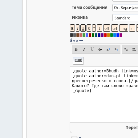
Тема сообщения
Иконка
á
«
»
—
ЕЩЁ
Перет