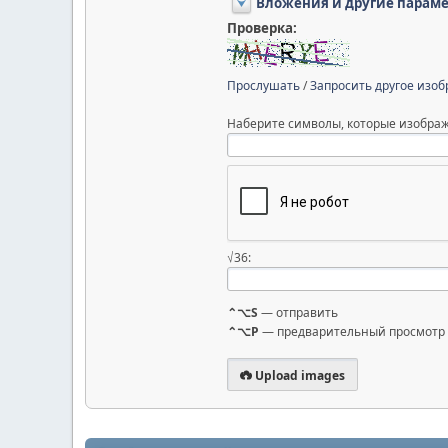
Вложения и другие парам
Проверка:
Прослушать
/
Запросить другое изо
Наберите символы, которые изображ
√36:
⌃⌥S
— отправить
⌃⌥P
— предварительный просмотр
Upload images