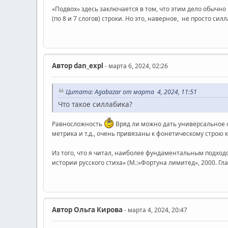
«Подвох» здесь заключается в том, что этим дело обычно
(по 8 и 7 слогов) строки. Но это, наверное, не просто сил
Автор
dan_expl
- марта 6, 2024, 02:26
Цитата: Agabazar от марта 4, 2024, 11:51
Что такое силлабика?
Равносложность
Вряд ли можно дать универсальное оп
метрика и т.д., очень привязаны к фонетическому строю 
Из того, что я читал, наиболее фундаментальным подходо
истории русского стиха» (М.:«Фортуна лимитед», 2000. Гла
Автор
Ольга Кирова
- марта 4, 2024, 20:47