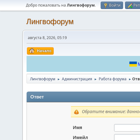
Добро пожаловать на
Лингвофорум
.
Войти
Рег
Лингвофорум
августа 8, 2026, 05:19
Начало
М
Лингвофорум
Администрация
Работа форума
Отв
►
►
►
Ответ
Обратите внимание: данное
Имя
Имейл