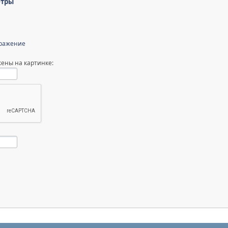
етры
бражение
ены на картинке: