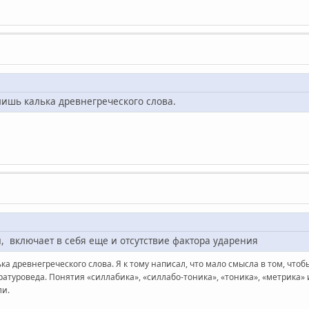
лишь калька древнегреческого слова.
 включает в себя еще и отсутствие фактора ударения
а древнегреческого слова. Я к тому написал, что мало смысла в том, что
туроведа. Понятия «силлабика», «силлабо-тоника», «тоника», «метрика» и
ли.