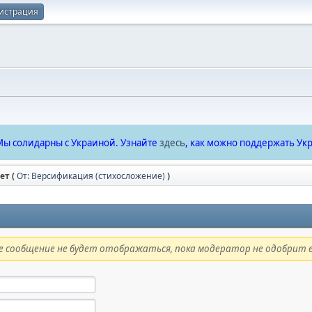
истрация
ы солидарны с Украиной. Узнайте
здесь
, как можно поддержать Укр
ет (
От: Версификация (стихосложение)
)
 сообщение не будет отображаться, пока модератор не одобрит е