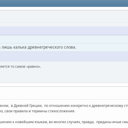
 лишь калька древнегреческого слова.
яется то самое «равно».
ном, в Древней Греции, по отношению конкретно к древнегреческому сти
о, свои правила и термины стихосложения.
ношению к новейшим языкам, во многих случаях, правда, приданы иные см