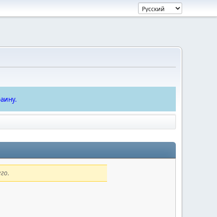
аину.
го.