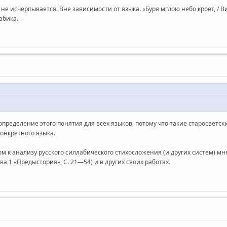
 не исчерпывается. Вне зависимости от языка. «Буря мглою небо кроет, / 
лабика.
ределение этого понятия для всех языков, потому что такие старосветски
конкретного языка.
м к анализу русского силлабического стихосложения (и других систем) мн
ва 1 «Предыстория», С. 21—54) и в других своих работах.