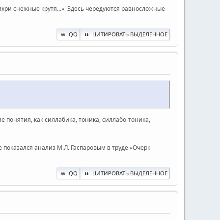
Вихри снежные крутя...» Здесь чередуются равносложные
QQ
ЦИТИРОВАТЬ ВЫДЕЛЕННОЕ
е понятия, как силлабика, тоника, силлабо-тоника,
е показался анализ М.Л. Гаспаровым в труде «Очерк
QQ
ЦИТИРОВАТЬ ВЫДЕЛЕННОЕ