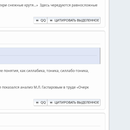
Вихри снежные крутя...» Здесь чередуются равносложные
QQ
ЦИТИРОВАТЬ ВЫДЕЛЕННОЕ
е понятия, как силлабика, тоника, силлабо-тоника,
е показался анализ М.Л. Гаспаровым в труде «Очерк
QQ
ЦИТИРОВАТЬ ВЫДЕЛЕННОЕ