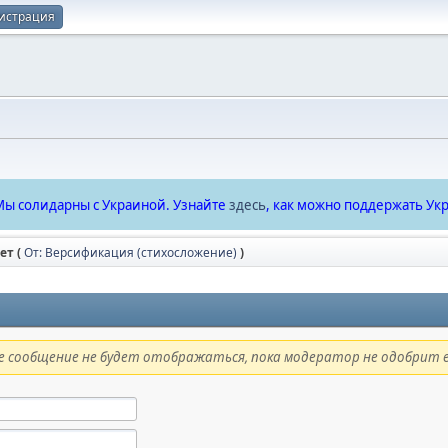
истрация
ы солидарны с Украиной. Узнайте
здесь
, как можно поддержать Укр
ет (
От: Версификация (стихосложение)
)
 сообщение не будет отображаться, пока модератор не одобрит е