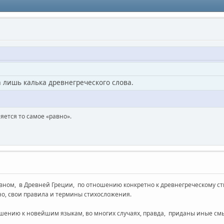
 лишь калька древнегреческого слова.
яется то самое «равно».
ном, в Древней Греции, по отношению конкретно к древнегреческому сти
о, свои правила и термины стихосложения.
ношению к новейшим языкам, во многих случаях, правда, приданы иные см