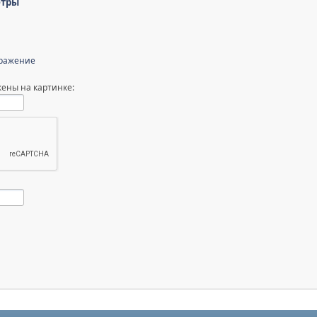
етры
бражение
ены на картинке: