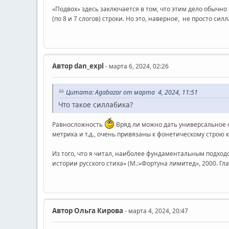
«Подвох» здесь заключается в том, что этим дело обычно
(по 8 и 7 слогов) строки. Но это, наверное, не просто сил
Автор
dan_expl
- марта 6, 2024, 02:26
Цитата: Agabazar от марта 4, 2024, 11:51
Что такое силлабика?
Равносложность
Вряд ли можно дать универсальное оп
метрика и т.д., очень привязаны к фонетическому строю 
Из того, что я читал, наиболее фундаментальным подходо
истории русского стиха» (М.:«Фортуна лимитед», 2000. Гла
Автор
Ольга Кирова
- марта 4, 2024, 20:47