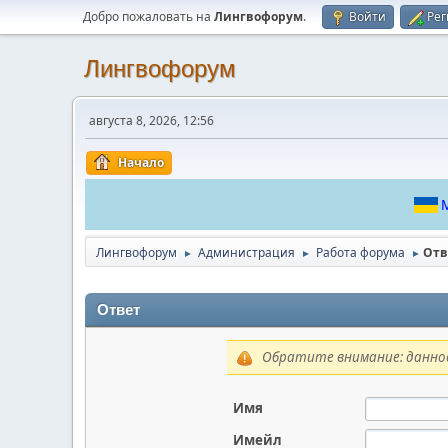
Добро пожаловать на
Лингвофорум
.
Войти
Рег
Лингвофорум
августа 8, 2026, 12:56
Начало
М
Лингвофорум
Администрация
Работа форума
Отв
►
►
►
Ответ
Обратите внимание: данное
Имя
Имейл