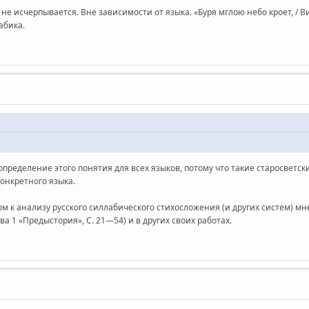
 не исчерпывается. Вне зависимости от языка. «Буря мглою небо кроет, / 
лабика.
ределение этого понятия для всех языков, потому что такие старосветски
конкретного языка.
м к анализу русского силлабического стихосложения (и других систем) мн
ва 1 «Предыстория», С. 21—54) и в других своих работах.