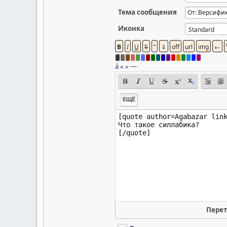
Тема сообщения
Иконка
á
«
»
—
ЕЩЁ
Перет