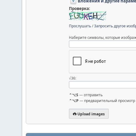
Вложения и другие парам
Проверка:
Прослушать
/
Запросить другое изо
Наберите символы, которые изображ
√36:
⌃⌥S
— отправить
⌃⌥P
— предварительный просмотр
Upload images