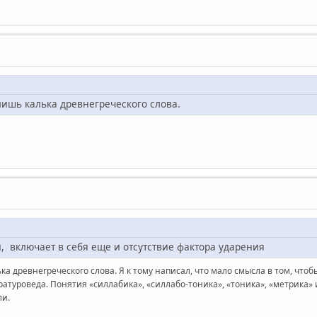
лишь калька древнегреческого слова.
 включает в себя еще и отсутствие фактора ударения
а древнегреческого слова. Я к тому написал, что мало смысла в том, что
туроведа. Понятия «силлабика», «силлабо-тоника», «тоника», «метрика» и
ли.