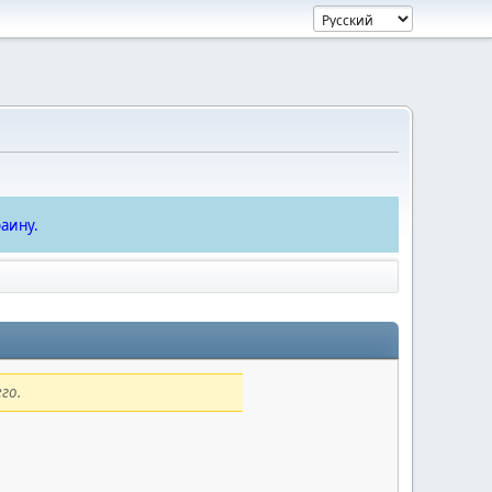
аину.
го.