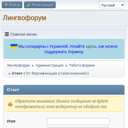
Войти
Регистрация
Лингвофорум
Главное меню
Мы солидарны с Украиной. Узнайте
здесь
, как можно
поддержать Украину.
Лингвофорум
Администрация
Работа форума
►
►
Ответ (
От: Версификация (стихосложение)
)
►
Ответ
Обратите внимание: данное сообщение не будет
отображаться, пока модератор не одобрит его.
Имя