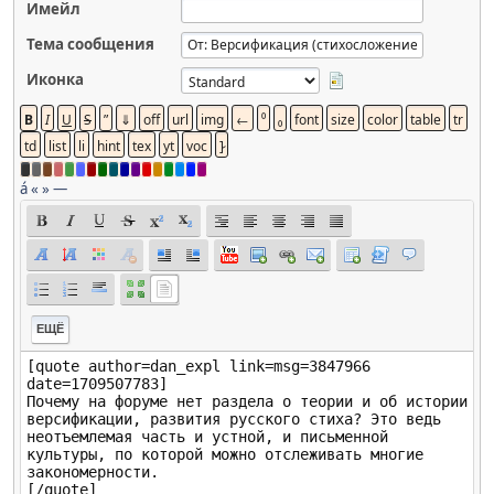
Имейл
Тема сообщения
Иконка
á
«
»
—
ЕЩЁ