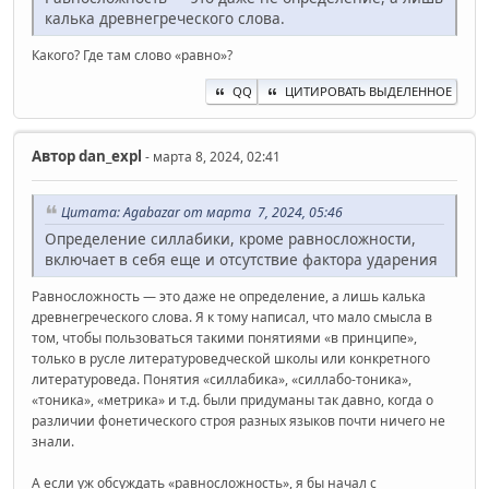
калька древнегреческого слова.
Какого? Где там слово «равно»?
QQ
ЦИТИРОВАТЬ ВЫДЕЛЕННОЕ
Автор
dan_expl
- марта 8, 2024, 02:41
Цитата: Agabazar от марта 7, 2024, 05:46
Определение силлабики, кроме равносложности,
включает в себя еще и отсутствие фактора ударения
Равносложность — это даже не определение, а лишь калька
древнегреческого слова. Я к тому написал, что мало смысла в
том, чтобы пользоваться такими понятиями «в принципе»,
только в русле литературоведческой школы или конкретного
литературоведа. Понятия «силлабика», «силлабо-тоника»,
«тоника», «метрика» и т.д. были придуманы так давно, когда о
различии фонетического строя разных языков почти ничего не
знали.
А если уж обсуждать «равносложность», я бы начал с