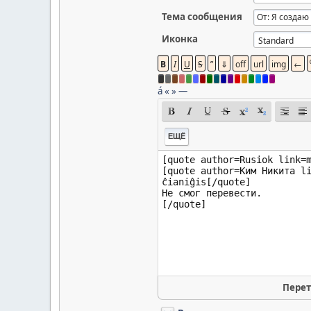
Тема сообщения
Иконка
á
«
»
—
ЕЩЁ
Перет