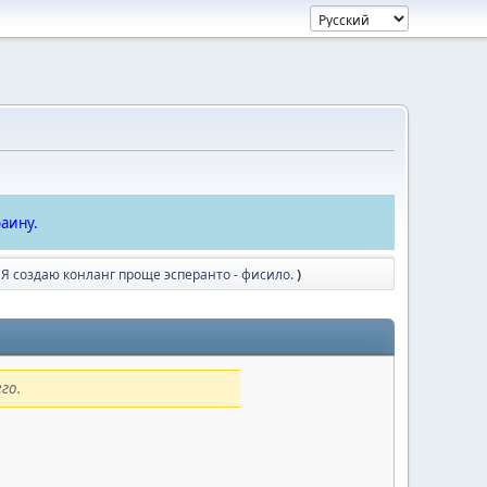
аину.
 Я создаю конланг проще эсперанто - фисило.
)
го.