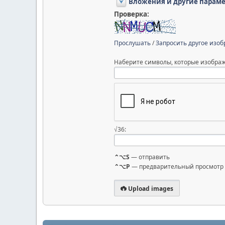
Вложения и другие парам
Проверка:
Прослушать
/
Запросить другое изо
Наберите символы, которые изображ
√36:
⌃⌥S
— отправить
⌃⌥P
— предварительный просмотр
Upload images