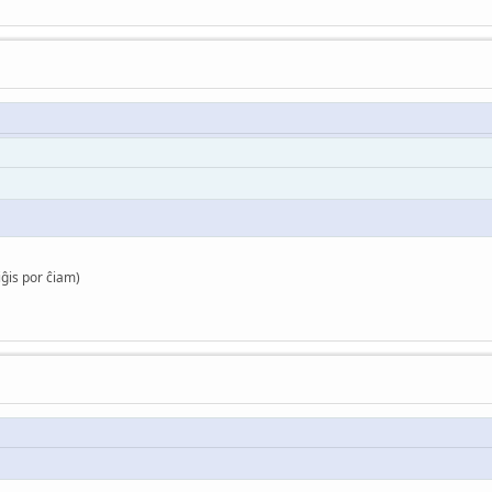
ĝis por ĉiam)