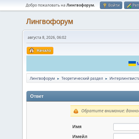
Добро пожаловать на
Лингвофорум
.
Войти
Рег
Лингвофорум
августа 8, 2026, 06:02
Начало
М
Лингвофорум
Теоретический раздел
Интерлингвист
►
►
Ответ
Обратите внимание: данное
Имя
Имейл