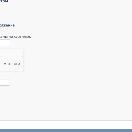
етры
бражение
ены на картинке: