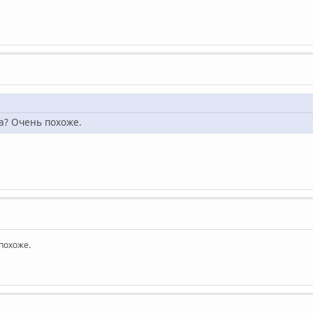
va? Очень похоже.
 похоже.