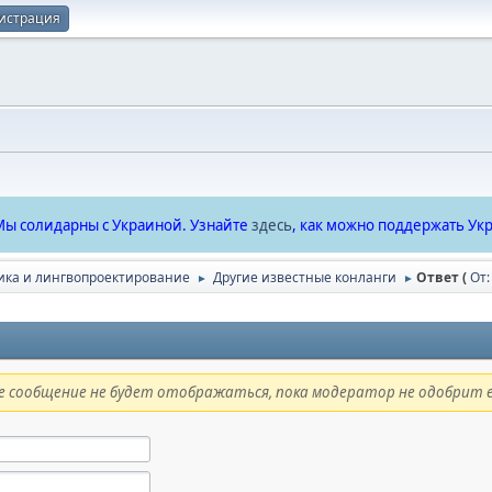
истрация
ы солидарны с Украиной. Узнайте
здесь
, как можно поддержать Укр
ика и лингвопроектирование
Другие известные конланги
Ответ (
От:
►
►
 сообщение не будет отображаться, пока модератор не одобрит е