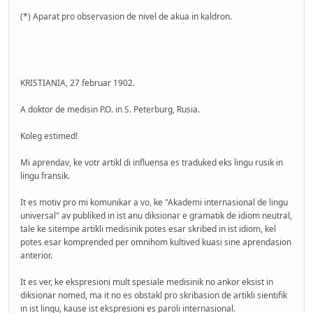
(*) Aparat pro observasion de nivel de akua in kaldron.
KRISTIANIA, 27 februar 1902.
A doktor de medisin P.O. in S. Peterburg, Rusia.
Koleg estimed!
Mi aprendav, ke votr artikl di influensa es traduked eks lingu rusik in
lingu fransik.
It es motiv pro mi komunikar a vo, ke "Akademi internasional de lingu
universal" av publiked in ist anu diksionar e gramatik de idiom neutral,
tale ke sitempe artikli medisinik potes esar skribed in ist idiom, kel
potes esar komprended per omnihom kultived kuasi sine aprendasion
anterior.
It es ver, ke ekspresioni mult spesiale medisinik no ankor eksist in
diksionar nomed, ma it no es obstakl pro skribasion de artikli sientifik
in ist lingu, kause ist ekspresioni es paroli internasional.