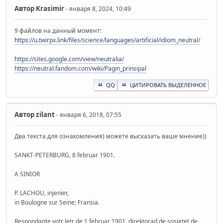
Автор
Krasimir
- января 8, 2024, 10:49
9 файлов на данный момент:
https://u.twirpx.link/files/science/languages/artificial/idiom_neutral/
https://sites.google.com/view/neutralia/
https://neutral.fandom.com/wiki/Pagin_prinsipal
QQ
ЦИТИРОВАТЬ ВЫДЕЛЕННОЕ
Автор
zilant
- января 6, 2018, 07:55
Два текста для ознакомления) можете высказать ваше мнение))
SANKT-PETERBURG, 8 februar 1901.
A SINIOR
P. LACHOU, injenier,
in Boulogne sur Seine; Fransia.
Respondante votr letr de 1 februar 1901, direktorad de sosietet de