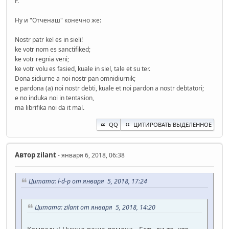
F.
Ну и "Отченаш" конечно же:
Nostr patr kel es in sieli!
ke votr nom es sanctifiked;
ke votr regnia veni;
ke votr volu es fasied, kuale in siel, tale et su ter.
Dona sidiurne a noi nostr pan omnidiurnik;
e pardona (a) noi nostr debti, kuale et noi pardon a nostr debtatori;
e no induka noi in tentasion,
ma librifika noi da it mal.
QQ
ЦИТИРОВАТЬ ВЫДЕЛЕННОЕ
Автор
zilant
- января 6, 2018, 06:38
Цитата: l-d-p от января 5, 2018, 17:24
Цитата: zilant от января 5, 2018, 14:20