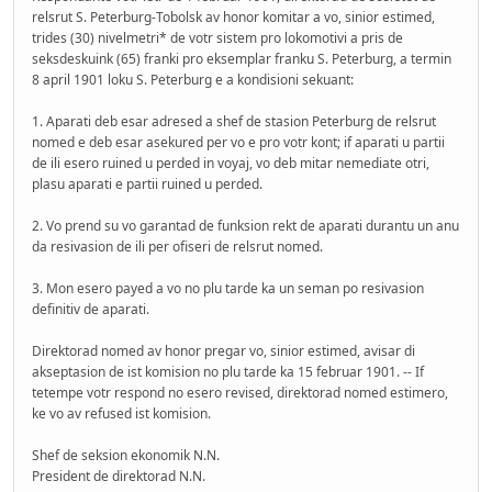
relsrut S. Peterburg-Tobolsk av honor komitar a vo, sinior estimed,
trides (30) nivelmetri* de votr sistem pro lokomotivi a pris de
seksdeskuink (65) franki pro eksemplar franku S. Peterburg, a termin
8 april 1901 loku S. Peterburg e a kondisioni sekuant:
1. Aparati deb esar adresed a shef de stasion Peterburg de relsrut
nomed e deb esar asekured per vo e pro votr kont; if aparati u partii
de ili esero ruined u perded in voyaj, vo deb mitar nemediate otri,
plasu aparati e partii ruined u perded.
2. Vo prend su vo garantad de funksion rekt de aparati durantu un anu
da resivasion de ili per ofiseri de relsrut nomed.
3. Mon esero payed a vo no plu tarde ka un seman po resivasion
definitiv de aparati.
Direktorad nomed av honor pregar vo, sinior estimed, avisar di
akseptasion de ist komision no plu tarde ka 15 februar 1901. -- If
tetempe votr respond no esero revised, direktorad nomed estimero,
ke vo av refused ist komision.
Shef de seksion ekonomik N.N.
President de direktorad N.N.