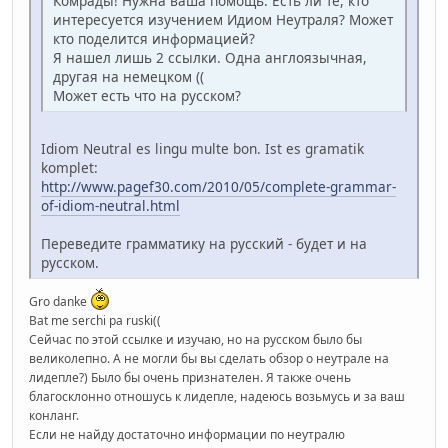
Комрады! Нужна ваша помощь. Есть ли те, кто
интересуется изучением Идиом Неутраля? Может
кто поделится информацией?
Я нашел лишь 2 ссылки. Одна англоязычная,
другая на немецком ((
Может есть что на русском?
Idiom Neutral es lingu multe bon. Ist es gramatik
komplet:
http://www.pagef30.com/2010/05/complete-grammar-
of-idiom-neutral.html
Переведите грамматику на русский - будет и на
русском.
Gro danke
Bat me serchi pa ruski((
Сейчас по этой ссылке и изучаю, но на русском было бы
великолепно. А не могли бы вы сделать обзор о неутрале на
лидепле?) Было бы очень признателен. Я также очень
благосклонно отношусь к лидепле, надеюсь возьмусь и за ваш
конланг.
Если не найду достаточно информации по неутралю