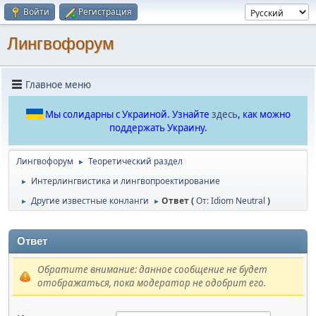
Войти
Регистрация
Лингвофорум
Главное меню
Мы солидарны с Украиной. Узнайте
здесь
, как можно
поддержать Украину.
Лингвофорум
Теоретический раздел
►
Интерлингвистика и лингвопроектирование
►
Другие известные конланги
Ответ (
От: Idiom Neutral
)
►
►
Ответ
Обратите внимание: данное сообщение не будет
отображаться, пока модератор не одобрит его.