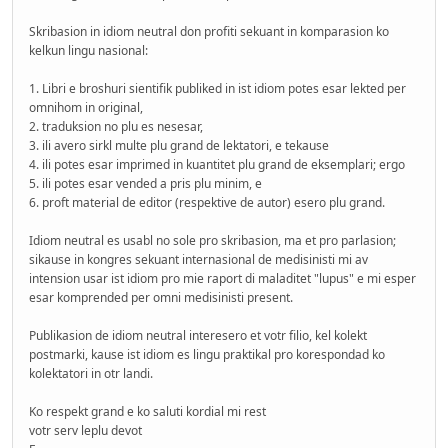
Skribasion in idiom neutral don profiti sekuant in komparasion ko
kelkun lingu nasional:
1. Libri e broshuri sientifik publiked in ist idiom potes esar lekted per
omnihom in original,
2. traduksion no plu es nesesar,
3. ili avero sirkl multe plu grand de lektatori, e tekause
4. ili potes esar imprimed in kuantitet plu grand de eksemplari; ergo
5. ili potes esar vended a pris plu minim, e
6. proft material de editor (respektive de autor) esero plu grand.
Idiom neutral es usabl no sole pro skribasion, ma et pro parlasion;
sikause in kongres sekuant internasional de medisinisti mi av
intension usar ist idiom pro mie raport di maladitet "lupus" e mi esper
esar komprended per omni medisinisti present.
Publikasion de idiom neutral interesero et votr filio, kel kolekt
postmarki, kause ist idiom es lingu praktikal pro korespondad ko
kolektatori in otr landi.
Ko respekt grand e ko saluti kordial mi rest
votr serv leplu devot