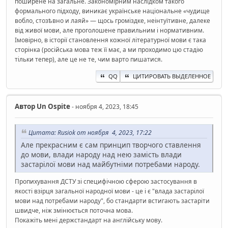
поширене на загальне. Закономірним наслідком такого
формального підходу, виникає українське національне «чудище
вобло, стозѣвно и лаяй» — щось громіздке, неінтуїтивне, далеке
від живої мови, але проголошене правильним і нормативним.
Імовірно, в історії становлення кожної літературної мови є така
сторінка (російська мова теж її має, а ми проходимо цю стадію
тільки тепер), але це не те, чим варто пишатися.
QQ
ЦИТИРОВАТЬ ВЫДЕЛЕННОЕ
Автор
Un Ospite
- ноября 4, 2023, 18:45
Цитата: Rusiok от ноября 4, 2023, 17:22
Але прекрасним є сам принцип творчого ставлення
до мови, влади народу над нею замість влади
застарілої мови над майбутніми потребами народу.
Пропихування ДСТУ зі специфічною сферою застосування в
якості взірця загальної народної мови - це і є "влада застарілої
мови над потребами народу", бо стандарти встигають застаріти
швидче, ніж змінюється поточна мова.
Покажіть мені держстандарт на англійську мову.