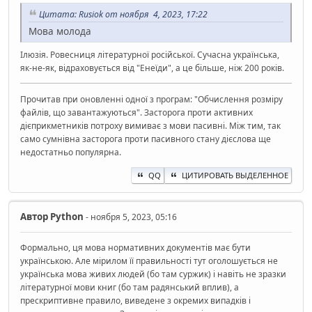
Цитата: Rusiok от ноября 4, 2023, 17:22
Мова молода
Ілюзія. Ровесниця літературної російської. Сучасна українська,
як-не-як, відраховується від "Енеїди", а це більше, ніж 200 років.
Прочитав при оновленні одної з програм: "Обчислення розміру
файлів, що завантажуються". Засторога проти активних
дієприкметників потроху вимиває з мови пасивні. Між тим, так
само сумнівна засторога проти пасивного стану дієслова ще
недостатньо популярна.
QQ
ЦИТИРОВАТЬ ВЫДЕЛЕННОЕ
Автор
Python
- ноября 5, 2023, 05:16
Формально, ця мова нормативних документів має бути
українською. Але мірилом її правильності тут оголошується не
українська мова живих людей (бо там суржик) і навіть не зразки
літературної мови книг (бо там радянський вплив), а
прескриптивне правило, виведене з окремих випадків і