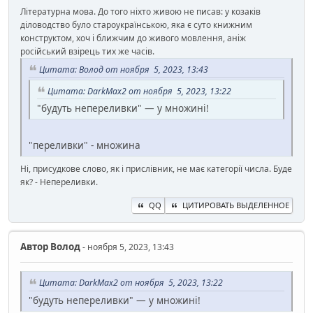
Літературна мова. До того ніхто живою не писав: у козаків
діловодство було староукраїнською, яка є суто книжним
конструктом, хоч і ближчим до живого мовлення, аніж
російський взірець тих же часів.
Цитата: Волод от ноября 5, 2023, 13:43
Цитата: DarkMax2 от ноября 5, 2023, 13:22
"будуть непереливки" — у множині!
"переливки" - множина
Ні, присудкове слово, як і прислівник, не має категорії числа. Буде
як? - Непереливки.
QQ
ЦИТИРОВАТЬ ВЫДЕЛЕННОЕ
Автор
Волод
- ноября 5, 2023, 13:43
Цитата: DarkMax2 от ноября 5, 2023, 13:22
"будуть непереливки" — у множині!