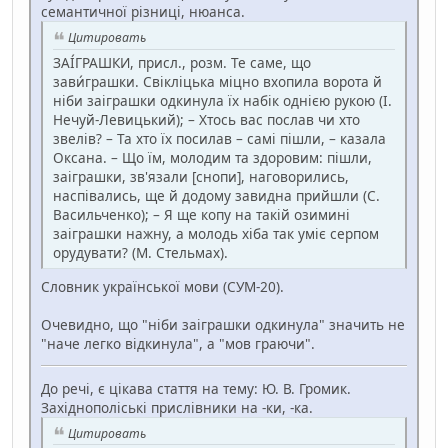
семантичної різниці, нюанса.
Цитировать
ЗАІ́ГРАШКИ, присл., розм. Те саме, що
зави́грашки. Свікліцька міцно вхопила ворота й
ніби заіграшки одкинула їх набік однією рукою (І.
Нечуй-Левицький); – Хтось вас послав чи хто
звелів? – Та хто їх посилав – самі пішли, – казала
Оксана. – Що їм, молодим та здоровим: пішли,
заіграшки, зв'язали [снопи], наговорились,
наспівались, ще й додому завидна прийшли (С.
Васильченко); – Я ще копу на такій озимині
заіграшки нажну, а молодь хіба так уміє серпом
орудувати? (М. Стельмах).
Словник української мови (СУМ-20).
Очевидно, що "ніби заіграшки одкинула" значить не
"наче легко відкинула", а "мов граючи".
До речі, є цікава стаття на тему: Ю. В. Громик.
Західнополіські прислівники на -ки, -ка.
Цитировать