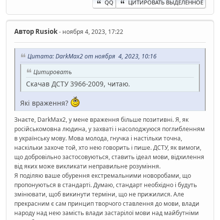
QQ
ЦИТИРОВАТЬ ВЫДЕЛЕННОЕ
Автор
Rusiok
- ноября 4, 2023, 17:22
Цитата: DarkMax2 от ноября 4, 2023, 10:16
Цитировать
Скачав ДСТУ 3966-2009, читаю.
Які враження?
Знаєте, DarkMax2, у мене враження більше позитивні. Я, як
російськомовна людина, у захваті і насолоджуюся поглибленням
в українську мову. Мова молода, гнучка і настільки точна,
наскільки захоче той, хто нею говорить і пише. ДСТУ, як вимоги,
що добровільно застосовуються, ставить ідеал мови, відхилення
від яких може викликати неправильне розуміння.
Я поділяю ваше обурення екстремальними новоробами, що
пропонуються в стандарті. Думаю, стандарт необхідно і будуть
змінювати, щоб викинути терміни, що не прижилися. Але
прекрасним є сам принцип творчого ставлення до мови, влади
народу над нею замість влади застарілої мови над майбутніми