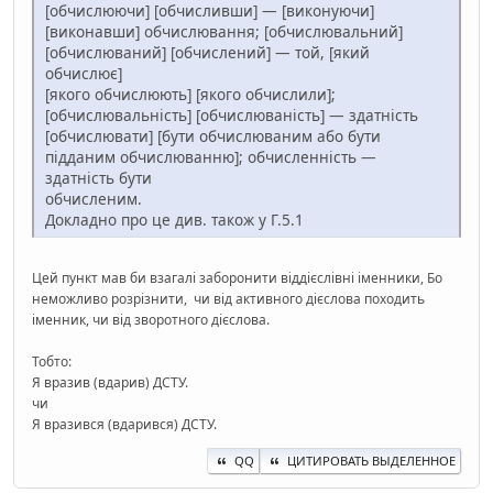
[обчислюючи] [обчисливши] — [виконуючи]
[виконавши] обчислювання; [обчислювальний]
[обчислюваний] [обчислений] — той, [який
обчислює]
[якого обчислюють] [якого обчислили];
[обчислювальність] [обчислюваність] — здатність
[обчислювати] [бути обчислюваним або бути
підданим обчислюванню]; обчисленність —
здатність бути
обчисленим.
Докладно про це див. також у Г.5.1
Цей пункт мав би взагалі заборонити віддієслівні іменники, Бо
неможливо розрізнити, чи від активного дієслова походить
іменник, чи від зворотного дієслова.
Тобто:
Я вразив (вдарив) ДСТУ.
чи
Я вразився (вдарився) ДСТУ.
QQ
ЦИТИРОВАТЬ ВЫДЕЛЕННОЕ