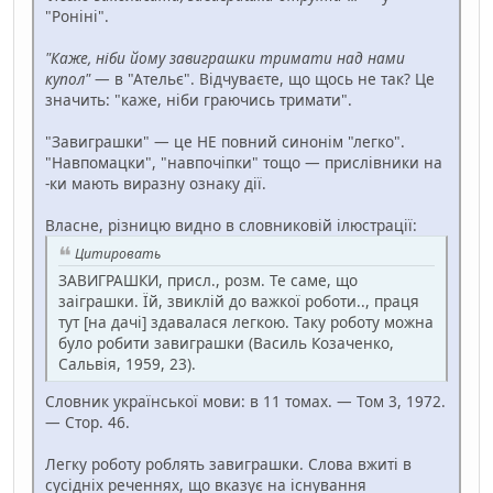
"Роніні".
"Каже, ніби йому завиграшки тримати над нами
купол"
— в "Ательє". Відчуваєте, що щось не так? Це
значить: "каже, ніби граючись тримати".
"Завиграшки" — це НЕ повний синонім "легко".
"Навпомацки", "навпочіпки" тощо — прислівники на
-ки мають виразну ознаку дії.
Власне, різницю видно в словниковій ілюстрації:
Цитировать
ЗАВИГРАШКИ, присл., розм. Те саме, що
заіграшки. Їй, звиклій до важкої роботи.., праця
тут [на дачі] здавалася легкою. Таку роботу можна
було робити завиграшки (Василь Козаченко,
Сальвія, 1959, 23).
Словник української мови: в 11 томах. — Том 3, 1972.
— Стор. 46.
Легку роботу роблять завиграшки. Слова вжиті в
сусідніх реченнях, що вказує на існування