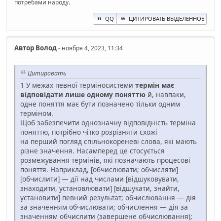
потребами народу.
QQ
ЦИТИРОВАТЬ ВЫДЕЛЕННОЕ
Автор
Волод
- ноября 4, 2023, 11:34
Цитировать
1 У межах певної терміносистеми
термін має
відповідати лише одному поняттю
й, навпаки,
одне поняття має бути позначено тільки одним
терміном.
Щоб забезпечити однозначну відповідність терміна
поняттю, потрібно чітко розрізняти схожі
на перший погляд спільнокореневі слова, які мають
різне значення. Насамперед це стосується
розмежування термінів, які позначають процесові
поняття. Наприклад, [обчислювати; обчисляти]
[обчислити] — дії над числами [відшуковувати,
знаходити, установлювати] [відшукати, знайти,
установити] певний результат; обчислювання — дія
за значенням обчислювати; обчислення — дія за
значенням обчислити (завершене обчислювання);