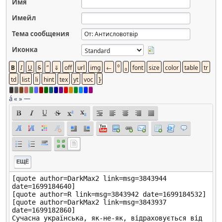
Имя
Имейл
Тема сообщения
Иконка
á
«
»
—
ЕЩЁ