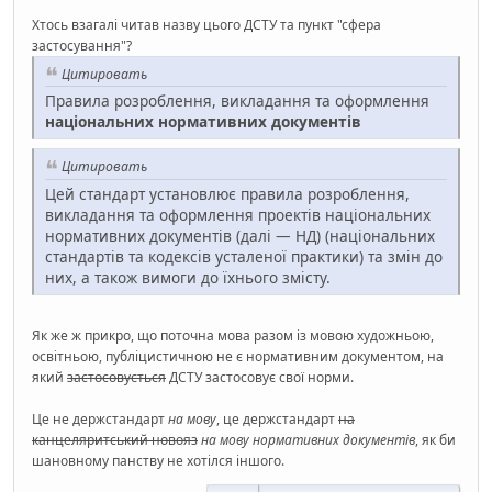
Хтось взагалі читав назву цього ДСТУ та пункт "сфера
застосування"?
Цитировать
Правила розроблення, викладання та оформлення
національних нормативних документів
Цитировать
Цей стандарт установлює правила розроблення,
викладання та оформлення проектів національних
нормативних документів (далі — НД) (національних
стандартів та кодексів усталеної практики) та змін до
них, а також вимоги до їхнього змісту.
Як же ж прикро, що поточна мова разом із мовою художньою,
освітньою, публіцистичною не є нормативним документом, на
який
застосовується
ДСТУ застосовує свої норми.
Це не держстандарт
на мову
, це держстандарт
на
канцеляритський новояз
на мову нормативних документів
, як би
шановному панству не хотілся іншого.