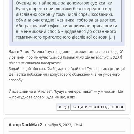
Очевидно, найперше за допомогою суфікса -ки
було утворено прислівники безпосередньо від
дієслівних основ (у тому числі спрефіксованих),
обминаючи стадію іменника, тобто за аналогією.
Абстрагований суфікс -ки деривував прислівники
в іменниковий спосіб – додавався до останнього
тематичного приголосного дієслівної основи [...]
Далі в 7 томі "Ательє" зустрів дивне використання слова "бодай"
у реченні про минуле:
"Якщо я більше ні на що не здатна, БОДАЙ
ніколи не ставала чаклункою"
.
Бодай = щоб або хоч. "Хай", але не "хай би"! Тут є велика різниця!
Це частка побажання і допустового обмеження, а не умовного
способу.
Й іще дивина в "Ательє": "будуть непереливки" — у множині! Це
ж присудкове слово! Буде не що, а як!
QQ
ЦИТИРОВАТЬ ВЫДЕЛЕННОЕ
Автор
DarkMax2
- ноября 5, 2023, 13:14