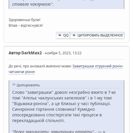
ставала чаклункою"
.
Здоровенькі були!
Впав – відтиснувся!
QQ
ЦИТИРОВАТЬ ВЫДЕЛЕННОЕ
Автор
DarkMax2
- ноября 5, 2023, 13:22
До речі, про аномалії
вивченої
мови:
Завиграшки отруєний ронін:
читаючи різне
:
Цитировать
Слово "завиграшки" доволі незграбно вжито в 7-мі
томі "Ательє чаклунських капелюхів" і в 1-му томі
"Відьмака-роніна", а це близькі у часі публікації.
Синхронне гортання словника? Кумедно
опосередковано спостерігати такі процеси в
перекладацькій спільноті.
"Легко заколисати, завиграшки отруїти"...
— у