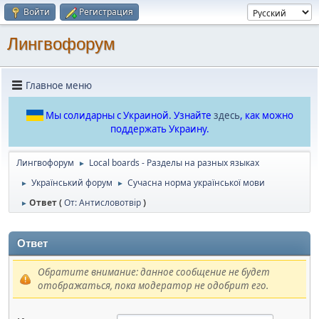
Войти
Регистрация
Лингвофорум
Главное меню
Мы солидарны с Украиной. Узнайте
здесь
, как можно
поддержать Украину.
Лингвофорум
Local boards - Разделы на разных языках
►
Український форум
Сучасна норма української мови
►
►
Ответ (
От: Антисловотвір
)
►
Ответ
Обратите внимание: данное сообщение не будет
отображаться, пока модератор не одобрит его.