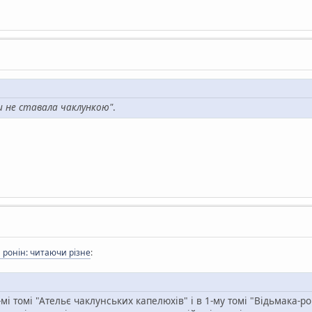
и не ставала чаклункою"
.
ронін: читаючи різне
:
 томі "Ательє чаклунських капелюхів" і в 1-му томі "Відьмака-рон