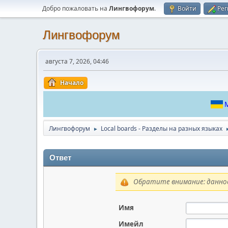
Добро пожаловать на
Лингвофорум
.
Войти
Рег
Лингвофорум
августа 7, 2026, 04:46
Начало
М
Лингвофорум
Local boards - Разделы на разных языках
►
Ответ
Обратите внимание: данное
Имя
Имейл