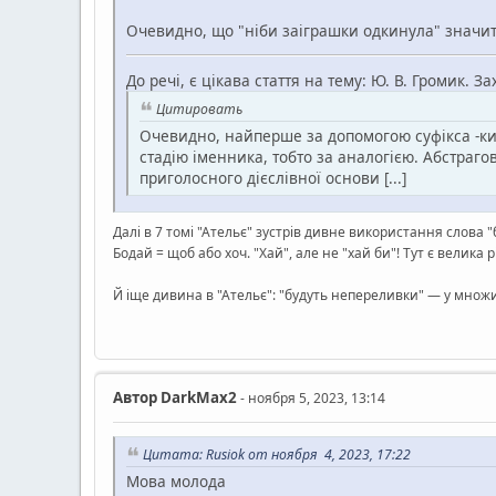
Очевидно, що "ніби заіграшки одкинула" значить
До речі, є цікава стаття на тему: Ю. В. Громик. За
Цитировать
Очевидно, найперше за допомогою суфікса -ки 
стадію іменника, тобто за аналогією. Абстраг
приголосного дієслівної основи [...]
Далі в 7 томі "Ательє" зустрів дивне використання слова 
Бодай = щоб або хоч. "Хай", але не "хай би"! Тут є велик
Й іще дивина в "Ательє": "будуть непереливки" — у множин
Автор
DarkMax2
- ноября 5, 2023, 13:14
Цитата: Rusiok от ноября 4, 2023, 17:22
Мова молода