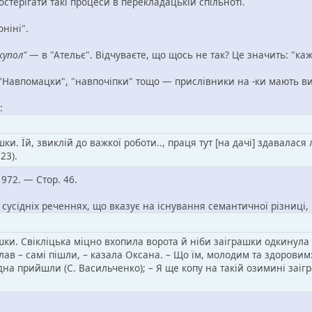
терігати такі процеси в перекладацькій спільноті.
ніні".
купол"
— в "Ательє". Відчуваєте, що щось не так? Це значить: "ка
"Навпомацки", "навпочіпки" тощо — прислівники на -ки мають вир
:
и. Їй, звиклій до важкої роботи.., праця тут [на дачі] здавалася
23).
972. — Стор. 46.
 сусідніх реченнях, що вказує на існування семантичної різниці,
ашки. Свікліцька міцно вхопила ворота й ніби заіграшки одкинула 
силав – самі пішли, – казала Оксана. – Що їм, молодим та здоровим:
на прийшли (С. Васильченко); – Я ще копу на такій озимині заігр