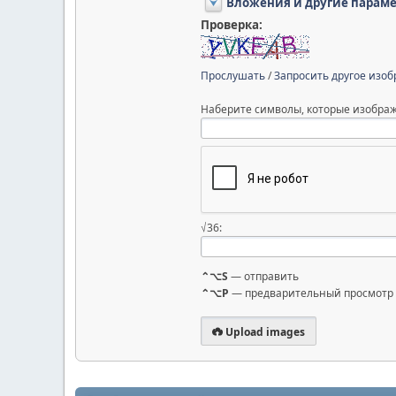
Вложения и другие парам
Проверка:
Прослушать
/
Запросить другое изо
Наберите символы, которые изображ
√36:
⌃⌥S
— отправить
⌃⌥P
— предварительный просмотр
Upload images