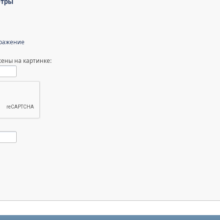
етры
бражение
ены на картинке: