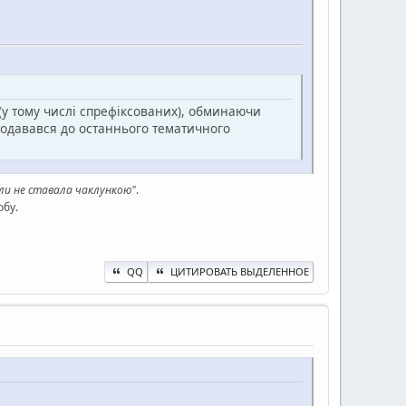
(у тому числі спрефіксованих), обминаючи
 додавався до останнього тематичного
оли не ставала чаклункою"
.
обу.
QQ
ЦИТИРОВАТЬ ВЫДЕЛЕННОЕ