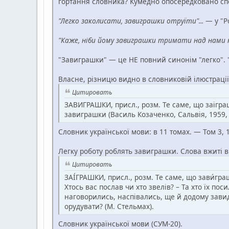
гортання словника? Кумедно опосередковано спос
"Легко заколисати, завиграшки отруїти"...
— у "Ро
"Каже, ніби йому завиграшки тримати над нами 
"Завиграшки" — це НЕ повний синонім "легко". 
Власне, різницю видно в словниковій ілюстрації
Цитировать
ЗАВИГРАШКИ, присл., розм. Те саме, що заіграшк
завиграшки (Василь Козаченко, Сальвія, 1959, 
Словник української мови: в 11 томах. — Том 3, 1
Легку роботу роблять завиграшки. Слова вжиті в
Цитировать
ЗАІ́ГРАШКИ, присл., розм. Те саме, що зави́гр
Хтось вас послав чи хто звелів? – Та хто їх по
наговорились, наспівались, ще й додому завид
орудувати? (М. Стельмах).
Словник української мови (СУМ-20).