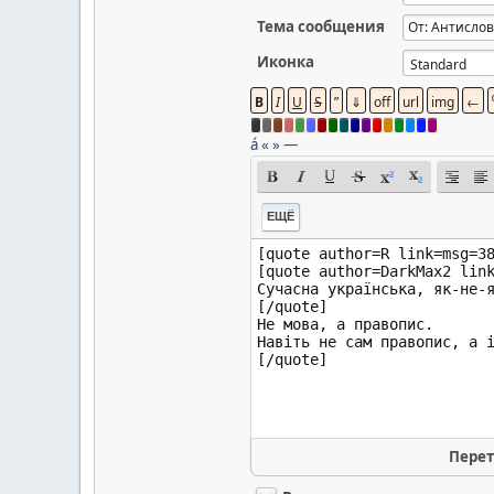
Тема сообщения
Иконка
á
«
»
—
ЕЩЁ
Перет