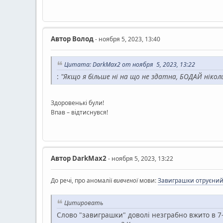
Автор
Волод
- ноября 5, 2023, 13:40
Цитата: DarkMax2 от ноября 5, 2023, 13:22
:
"Якщо я більше ні на що не здатна, БОДАЙ нікол
Здоровенькі були!
Впав – відтиснувся!
Автор
DarkMax2
- ноября 5, 2023, 13:22
До речі, про аномалії
вивченої
мови:
Завиграшки отруєний 
Цитировать
Слово "завиграшки" доволі незграбно вжито в 7-мі