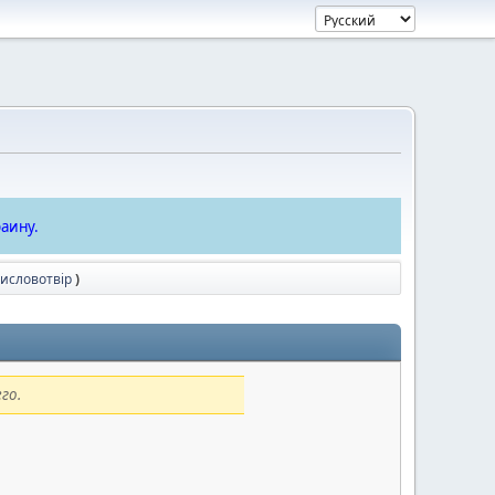
аину.
тисловотвір
)
го.