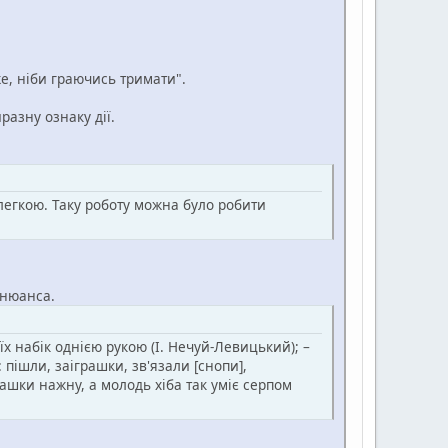
же, ніби граючись тримати".
азну ознаку дії.
 легкою. Таку роботу можна було робити
 нюанса.
їх набік однією рукою (І. Нечуй-Левицький); –
 пішли, заіграшки, зв'язали [снопи],
ашки нажну, а молодь хіба так уміє серпом