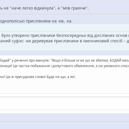
 не "наче легко відкинула", а "мов граючи".
хіднополіські прислівники на -ки, -ка.
було утворено прислівники безпосередньо від дієслівних основ 
ований суфікс -ки деривував прислівники в іменниковий спосіб –
"бодай" у реченні про минуле:
"Якщо я більше ні на що не здатна, БОДАЙ нік
а різниця! Це частка побажання і допустового обмеження, а не умовного спос
і! Це ж присудкове слово! Буде не що, а як!