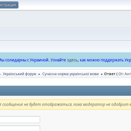
истрация
ы солидарны с Украиной. Узнайте
здесь
, как можно поддержать Укр
Український форум
Сучасна норма української мови
Ответ (
От: Ан
►
►
►
 сообщение не будет отображаться, пока модератор не одобрит е