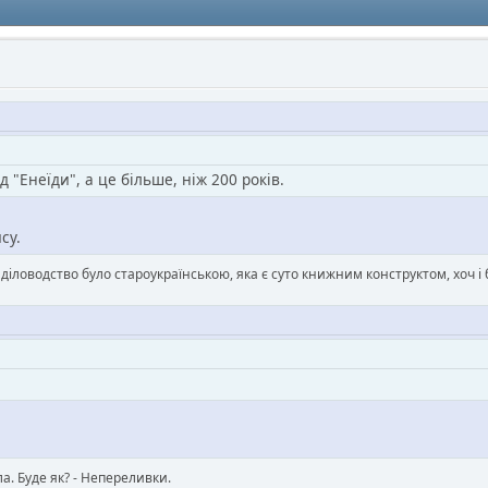
д "Енеїди", а це більше, ніж 200 років.
су.
в діловодство було староукраїнською, яка є суто книжним конструктом, хоч
ла. Буде як? - Непереливки.