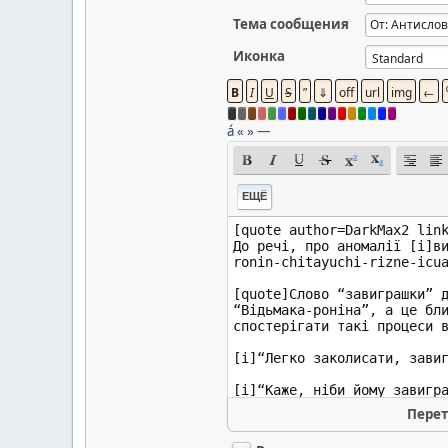
Тема сообщения
Иконка
á
«
»
—
ЕЩЁ
Перет