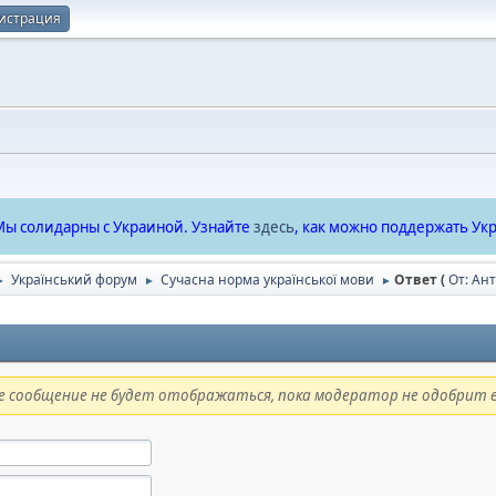
истрация
ы солидарны с Украиной. Узнайте
здесь
, как можно поддержать Укр
Український форум
Сучасна норма української мови
Ответ (
От: Ан
►
►
►
 сообщение не будет отображаться, пока модератор не одобрит е