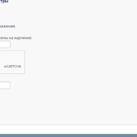
етры
бражение
ены на картинке: