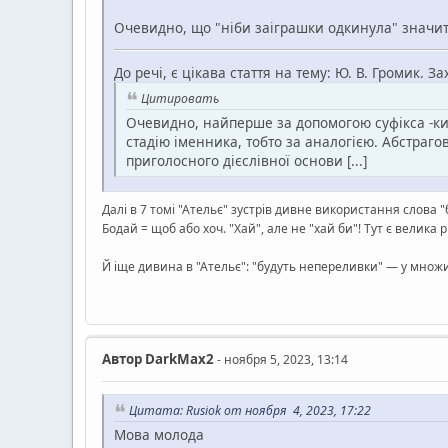
Очевидно, що "ніби заіграшки одкинула" значить
До речі, є цікава стаття на тему: Ю. В. Громик. За
Цитировать
Очевидно, найперше за допомогою суфікса -ки 
стадію іменника, тобто за аналогією. Абстраг
приголосного дієслівної основи [...]
Далі в 7 томі "Ательє" зустрів дивне використання слова 
Бодай = щоб або хоч. "Хай", але не "хай би"! Тут є велик
Й іще дивина в "Ательє": "будуть непереливки" — у множин
Автор
DarkMax2
- ноября 5, 2023, 13:14
Цитата: Rusiok от ноября 4, 2023, 17:22
Мова молода