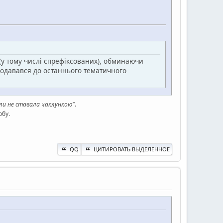
(у тому числі спрефіксованих), обминаючи
 додавався до останнього тематичного
оли не ставала чаклункою"
.
обу.
QQ
ЦИТИРОВАТЬ ВЫДЕЛЕННОЕ