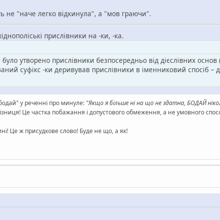
 не "наче легко відкинула", а "мов граючи".
хіднополіські прислівники на -ки, -ка.
було утворено прислівники безпосередньо від дієслівних основ 
ований суфікс -ки деривував прислівники в іменниковий спосіб –
"бодай" у реченні про минуле:
"Якщо я більше ні на що не здатна, БОДАЙ нік
а різниця! Це частка побажання і допустового обмеження, а не умовного спос
і! Це ж присудкове слово! Буде не що, а як!