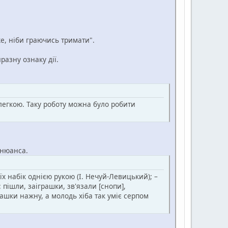
же, ніби граючись тримати".
азну ознаку дії.
 легкою. Таку роботу можна було робити
 нюанса.
їх набік однією рукою (І. Нечуй-Левицький); –
 пішли, заіграшки, зв'язали [снопи],
ашки нажну, а молодь хіба так уміє серпом