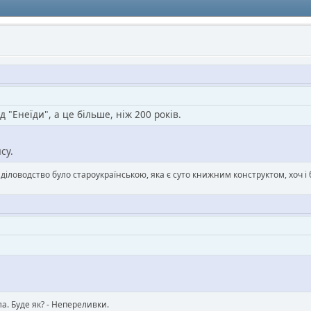
д "Енеїди", а це більше, ніж 200 років.
су.
в діловодство було староукраїнською, яка є суто книжним конструктом, хоч
ла. Буде як? - Непереливки.