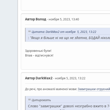
Автор
Волод
- ноября 5, 2023, 13:40
Цитата: DarkMax2 от ноября 5, 2023, 13:22
:
"Якщо я більше ні на що не здатна, БОДАЙ нікол
Здоровенькі були!
Впав – відтиснувся!
Автор
DarkMax2
- ноября 5, 2023, 13:22
До речі, про аномалії
вивченої
мови:
Завиграшки отруєний 
Цитировать
Слово "завиграшки" доволі незграбно вжито в 7-мі