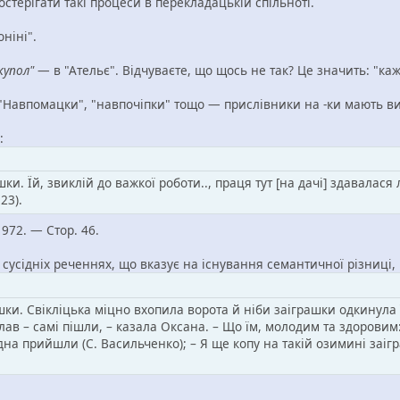
терігати такі процеси в перекладацькій спільноті.
ніні".
купол"
— в "Ательє". Відчуваєте, що щось не так? Це значить: "ка
"Навпомацки", "навпочіпки" тощо — прислівники на -ки мають вир
:
и. Їй, звиклій до важкої роботи.., праця тут [на дачі] здавалася
23).
972. — Стор. 46.
 сусідніх реченнях, що вказує на існування семантичної різниці,
ашки. Свікліцька міцно вхопила ворота й ніби заіграшки одкинула 
силав – самі пішли, – казала Оксана. – Що їм, молодим та здоровим:
на прийшли (С. Васильченко); – Я ще копу на такій озимині заігр