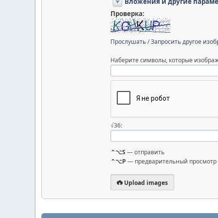
Вложения и другие парам
Проверка:
Прослушать
/
Запросить другое изо
Наберите символы, которые изображ
√36:
⌃⌥S
— отправить
⌃⌥P
— предварительный просмотр
Upload images