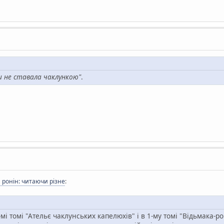
и не ставала чаклункою"
.
ронін: читаючи різне
:
 томі "Ательє чаклунських капелюхів" і в 1-му томі "Відьмака-рон