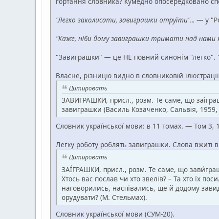
гортання словника? Кумедно опосередковано спос
"Легко заколисати, завиграшки отруїти"...
— у "Ро
"Каже, ніби йому завиграшки тримати над нами 
"Завиграшки" — це НЕ повний синонім "легко". 
Власне, різницю видно в словниковій ілюстрації
Цитировать
ЗАВИГРАШКИ, присл., розм. Те саме, що заіграшк
завиграшки (Василь Козаченко, Сальвія, 1959, 
Словник української мови: в 11 томах. — Том 3, 1
Легку роботу роблять завиграшки. Слова вжиті в
Цитировать
ЗАІ́ГРАШКИ, присл., розм. Те саме, що зави́гр
Хтось вас послав чи хто звелів? – Та хто їх по
наговорились, наспівались, ще й додому завид
орудувати? (М. Стельмах).
Словник української мови (СУМ-20).