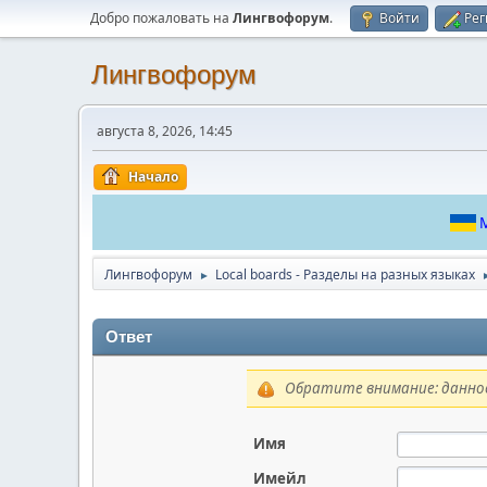
Добро пожаловать на
Лингвофорум
.
Войти
Рег
Лингвофорум
августа 8, 2026, 14:45
Начало
М
Лингвофорум
Local boards - Разделы на разных языках
►
Ответ
Обратите внимание: данное
Имя
Имейл