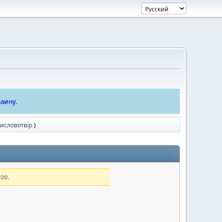
аину.
тисловотвір
)
го.