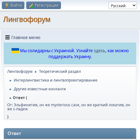
Войти
Регистрация
Лингвофорум
Главное меню
Мы солидарны с Украиной. Узнайте
здесь
, как можно
поддержать Украину.
Лингвофорум
Теоретический раздел
►
Интерлингвистика и лингвопроектирование
►
Другие известные конланги
►
Ответ (
►
От: Эльфинитив, он же mysterious case, он же краткий локатив, он
же s-падеж
)
Ответ