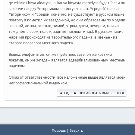
qe e·kárie i kirya aldaryas, ni kauva kiryasta menelyas будет "если он
закончит лодку *вторником, я смогу отплыть *средой" (слова
*вторником и *средой, конечно, не существуют в русском языке,
поэтому я пометил их звездочкой, но они образованы по модели
"весной, летом, осенью, зимой, утром, днем, вечером, ночью,
тем днём, лесом, полем, задним числом" и т.д.). В русском такие
наречия происходят из творительного падежа, в квенье - из
старого послелога местного падежа.
Вывод: эльфинитив, он же mysterious case, он же краткий
локатив, он же s-падеж является адвербиализованным местным
падежом.
Отказ от ответственности: все изложенные выше является моей
непрофессиональной выдумкой.
QQ
ЦИТИРОВАТЬ ВЫДЕЛЕННОЕ
|
Помощь
Вверх ▲