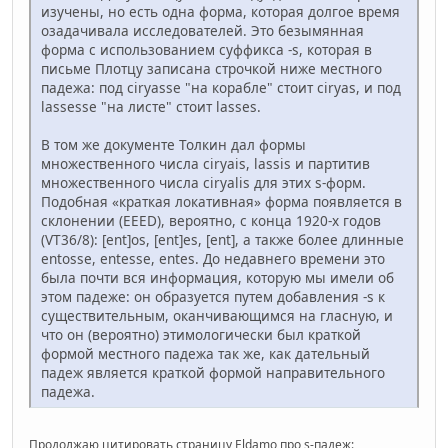
изучены, но есть одна форма, которая долгое время
озадачивала исследователей. Это безымянная
форма с использованием суффикса -s, которая в
письме Плотцу записана строчкой ниже местного
падежа: под ciryasse "на корабле" стоит ciryas, и под
lassesse "на листе" стоит lasses.
В том же документе Толкин дал формы
множественного числа ciryais, lassis и партитив
множественного числа ciryalis для этих s-форм.
Подобная «краткая локативная» форма появляется в
склонении (EEED), вероятно, с конца 1920-х годов
(VT36/8): [ent]os, [ent]es, [ent], а также более длинные
entosse, entesse, entes. До недавнего времени это
была почти вся информация, которую мы имели об
этом падеже: он образуется путем добавления -s к
существительным, оканчивающимся на гласную, и
что он (вероятно) этимологически был краткой
формой местного падежа так же, как дательный
падеж является краткой формой направительного
падежа.
Продолжаю цитировать страницу Eldamo про s-падеж: