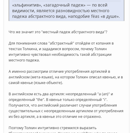
«эльфинитив», «загадочный падеж» — по всей
видимости, является разновидностью местного
падежа абстрактного вида, наподобие fëas «в душе».
Что же значит это "местный падеж абстрактного вида"?
Для понимания слова "абстрактный" отойдём от копания в
текстах Толкина, и зададимся вопросом, почему Толкин
интуитивно чувствовал необходимость такой абстракции
местного падежа.
А именно рассмотрим отличие употребления артиклей в
английском (мета-языке), на котором Толкин описал квенью, и в
самой квенье (языке-объекте).
В английском есть два артикля: неопределенный "a (an)" и
определённый "the". В квенье только определённый "i".
Получается, что английский различает случаи употребления
существительных с неопределенным артиклем от употребления
их без артикля, а в квенье это отличие не отражено.
Поэтому Толкин интуитивно стремился выразить