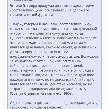
Энтони Эпплярд придумал для этого падежа термин
«соответствующий», основываясь на одной его
грамматической функции:
"Падеж, который я называю «соответствующим»,
может относиться к местному так же, как дательный
относится к направительному падежу: когда
существительное А стоит в направительном падеже,
что-то переходит в (направлении) А, а когда А
является дательным, какой-то объект, действие или
услуга «переходят к А». То есть "к A" в
полубуквальном или переносном смысле. Возможно,
'-s' означает «касательно», «относительно»,
«обращать внимание» и (чаще всего) «о/об» в
смысле «думать, говорить или писать о», отсюда и
мое название: когда А – местный падеж, действие
находится в точке А, но не движется к А, и когда А
является релевантным, действие касается, но не
затрагивает напрямую или не «движется к» A
(Quenya Grammar Reexamined, 1995)".
Однако прямых доказательств, подтверждающих эту
теорию его использования, нет.