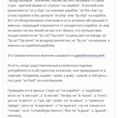
"безартиклевое" значение. Каково же оно? Возьмём то самое
ciryas - краткой форме от ciryasse "на корабле". В английском
различаются "on a ship" на (некоем) корабле, "on the ship" на
(этом) корабле и без артикля "on ship" или "by ship" на корабле.
Вот это безартиклевое сочетание и есть искомая абстракция! А
именно, говорящий отвлекается от конкретного корабля, он ему
не важен ни как некий ни как этот. Важно, что путешествие
осуществляется не "by rail"/"by train" по рельсам/ на поезде, не
"by air"/"by plane" по воздуху/самолетом, не "by car" на машине, а
именно на корабле/кораблём.
Это грамматическое явление называется
адвербиализацией
.
То есть, когда существительные в косвенных падежах
употребляются в абстрактном значении, они превращаются в
наречия. Например, в доме > дома; к дому > домой, в сей день >
сего дня; "on food" на ноге/пешком.
Проверим это в квенье. Ciryas не "на корабле", а "кораблём";
lassis не "в листьях", а "в листве"; hendas не "в глазах", а "очно";
yas не "в месте", а "там, где"; ondos не "в камне", а "каменно/
твёрдо", neris не "в мужчине", а "по-мужски", cas не только и.п.
"голова", но и "головой/умственно"; fëas не "в душе", а "душой";
наконец,