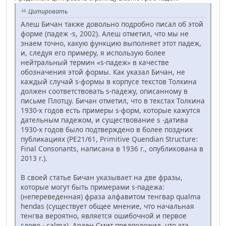
Цитировать
Алеш Бичан также довольно подробно писал об этой
форме (падеж -s, 2002). Алеш отметил, что мы не
знаем точно, какую функцию выполняет этот падеж,
и, следуя его примеру, я использую более
нейтральный термин «s-падеж» в качестве
обозначения этой формы. Как указал Бичан, не
каждый случай s-формы в корпусе текстов Толкина
должен соответствовать s-падежу, описанному в
письме Плотцу. Бичан отметил, что в текстах Толкина
1930-х годов есть примеры s-форм, которые кажутся
дательным падежом, и существование s -датива
1930-х годов было подтверждено в более поздних
публикациях (PE21/61, Primitive Quendian Structure:
Final Consonants, написана в 1936 г., опубликована в
2013 г.).
В своей статье Бичан указывает на две фразы,
которые могут быть примерами s-падежа:
(непереведенная) фраза алфавитом тенгвар qualma
hendas (существует общее мнение, что начальная
тенгва вероятно, является ошибочной и первое
слово - calma). Арден Смит предположил, что эта