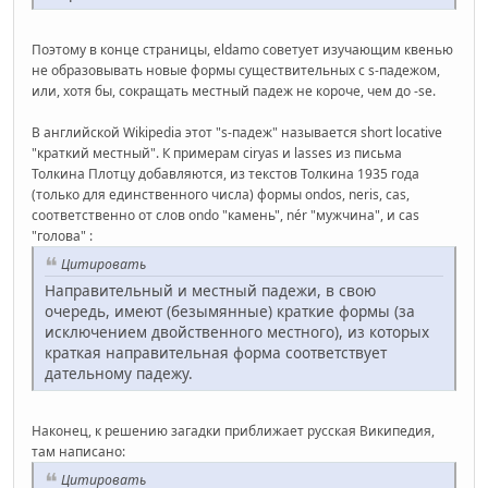
Поэтому в конце страницы, eldamo советует изучающим квенью
не образовывать новые формы существительных с s-падежом,
или, хотя бы, сокращать местный падеж не короче, чем до -se.
В английской Wikipedia этот "s-падеж" называется short locative
"краткий местный". К примерам ciryas и lasses из письма
Толкина Плотцу добавляются, из текстов Толкина 1935 года
(только для единственного числа) формы ondos, neris, cas,
соответственно от слов ondo "камень", nér "мужчина", и cas
"голова" :
Цитировать
Направительный и местный падежи, в свою
очередь, имеют (безымянные) краткие формы (за
исключением двойственного местного), из которых
краткая направительная форма соответствует
дательному падежу.
Наконец, к решению загадки приближает русская Википедия,
там написано:
Цитировать