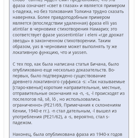
фраза означает «свет в глазах» и является примером
s-падежа, но без толкования Толкина трудно сказать
наверняка. Более правдоподобным примером
является (впоследствии удаленная) фраза elli yas
atintilar в черновике стихотворения Намариэ; это
соответствует фразе yassentintilar i eleni «где дрожат
звезды» в законченном стихотворении. Таким
образом, yas в черновике может выполнять ту же
локативную функцию, что и yassen.
С тех пор, как была написана статья Бичана, было
опубликовано еще несколько доказательств. Во-
первых, было подтверждено существование
древнего локативного суффикса -s: «Так называемые
[старо-квенья] короткие направительные, местные,
отправительные окончания на -n, -s, -l происходят из
послелогов nă, sĕ, lŏ , но использовались
ограниченно» (PE21/69, Примечания к склонениям
Кении, 1940-е гг.). -n стал дательным, -l вышел из
употребления (PE21/62), а -s, вероятно, стал s-
падежом.
Наконец, была опубликована фраза из 1940-х годов