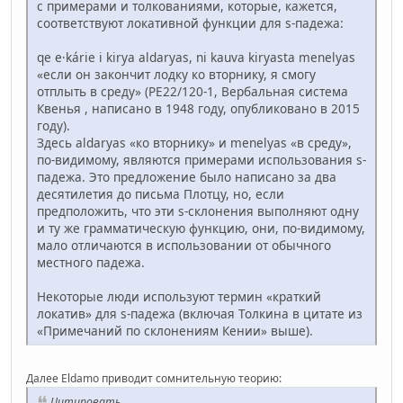
с примерами и толкованиями, которые, кажется,
соответствуют локативной функции для s-падежа:
qe e·kárie i kirya aldaryas, ni kauva kiryasta menelyas
«если он закончит лодку ко вторнику, я смогу
отплыть в среду» (PE22/120-1, Вербальная система
Квенья , написано в 1948 году, опубликовано в 2015
году).
Здесь aldaryas «ко вторнику» и menelyas «в среду»,
по-видимому, являются примерами использования s-
падежа. Это предложение было написано за два
десятилетия до письма Плотцу, но, если
предположить, что эти s-склонения выполняют одну
и ту же грамматическую функцию, они, по-видимому,
мало отличаются в использовании от обычного
местного падежа.
Некоторые люди используют термин «краткий
локатив» для s-падежа (включая Толкина в цитате из
«Примечаний по склонениям Кении» выше).
Далее Eldamo приводит сомнительную теорию:
Цитировать