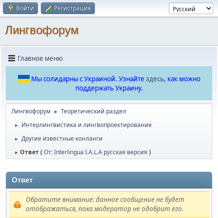
Войти
Регистрация
Лингвофорум
Главное меню
Мы солидарны с Украиной. Узнайте
здесь
, как можно
поддержать Украину.
Лингвофорум
Теоретический раздел
►
Интерлингвистика и лингвопроектирование
►
Другие известные конланги
►
Ответ (
От: Interlingua I.A.L.A русская версия
)
►
Ответ
Обратите внимание: данное сообщение не будет
отображаться, пока модератор не одобрит его.