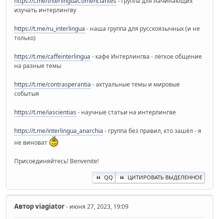
https://t.me/InterlinguaComenciantes
- группа для начинающих
изучать интерлингву
https://t.me/ru_interlingua
- наша группа для русскоязычных (и не
только)
https://t.me/caffeinterlingua
- кафе Интерлингва - лёгкое общение
на разные темы
https://t.me/contrasperantia
- актуальные темы и мировые
событыя
https://t.me/iascientias
- научные статьи на интерлингве
https://t.me/interlingua_anarchia
- группа без правил, кто зашёл - я
не виноват
Присоединяйтесь! Benvenite!
QQ
ЦИТИРОВАТЬ ВЫДЕЛЕННОЕ
Автор
viagiator
- июня 27, 2023, 19:09