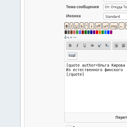
Тема сообщения
Иконка
á
«
»
—
ЕЩЁ
Перет