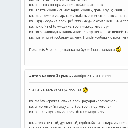
кв. pelecco «топор» vs. греч. πέλεκυς «топор»
кв. lapatte «заяц» vs. лат. lepus «заяц», греч. λαγώς «заяц»
кв. macil «меч» vs. др.-сакс. maki «меч» (+ смешано с mahta
кв. lis(s) «мёд» vs. греч. μέλισσα «мёд», с отчленёнными с
кв. nekte > nehte «мёд» vs. греч. νέκταρ «нектар»
кв. rocco «лошадь» напоминает сразу несколько вещей: нем
кв. huan (hun-) «собака» vs. нем. Hunde «собака» с вокализ
Пока всё. Это я ещё только на букве I остановился
Автор
Алексей Гринь
- ноября 20, 2011, 02:11
Я ещё не весь словарь прошёл
кв. mahta «сражаться» vs. греч. μάχομαι «сражаться»
кв. úr «огонь» (наряду с nár) vs. греч. πῦρ «огонь»
кв. hat- «ринуться» vs. греч. ᾄττω «ринуться»
кв. larea «сочный, душистый, сдобный», lar «жир» vs. гр