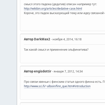
смысл этого падежа (дедатив) описан например тут:
http://wikibin.org/articles/dedative-case.html
Короче, это падеж высказующий тему или идеу связаной с 
Автор
DarkMax2
- ноября 4, 2014, 16:18
Так какой смысл и применение эльфинитива?
Автор
engisdottir
- января 7, 2012, 14:34
Про связи квеньи с финским статья одного финна есть. П
http://www.sci.fi/~alboin/finn_que.htm#introduction