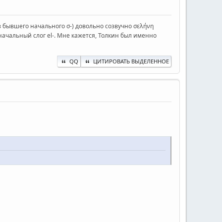
з бывшего начального σ-) довольно созвучно σελήνη
м начальный слог el-. Мне кажется, Толкин был именно
QQ
ЦИТИРОВАТЬ ВЫДЕЛЕННОЕ