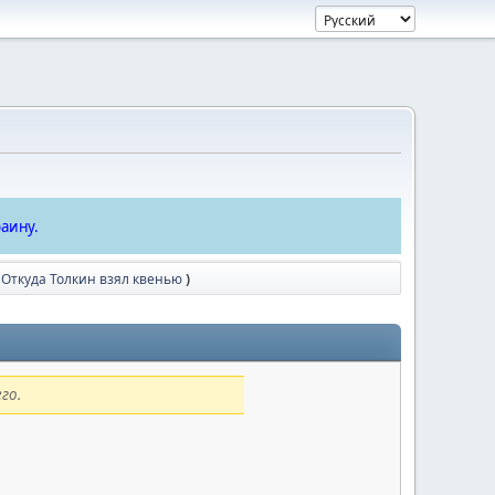
аину.
 Откуда Толкин взял квенью
)
го.