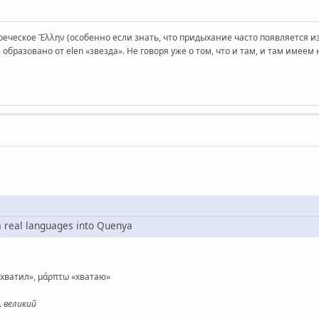
реческое Ἕλλην (особенно если знать, что придыхание часто появляется и
 образовано от elen «звезда». Не говоря уже о том, что и там, и там имее
m real languages into Quenya
«схватил», μάρπτω «хватаю»
.
великий