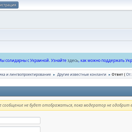
истрация
ы солидарны с Украиной. Узнайте
здесь
, как можно поддержать Укр
ика и лингвопроектирование
Другие известные конланги
Ответ (
От:
►
►
 сообщение не будет отображаться, пока модератор не одобрит е