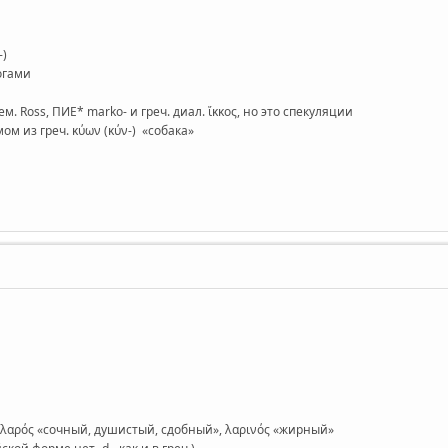
-)
логами
. Ross, ПИЕ* marko- и греч. диал. ἵκκος, но это спекуляции
мом из греч. κύων (κύν-) «собака»
еч. λαρός «сочный, душистый, сдобный», λαρινός «жирный»