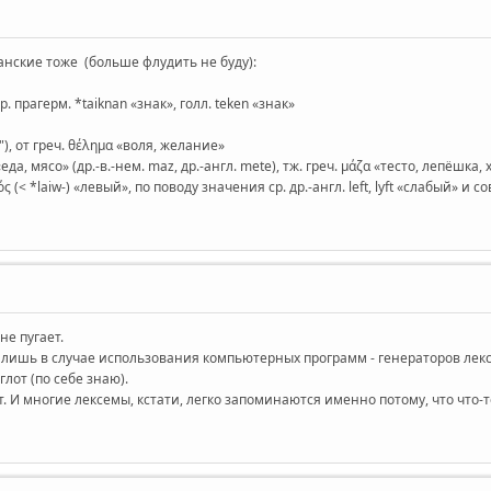
анские тоже (больше флудить не буду):
р. прагерм. *taiknan «знак», голл. teken «знак»
l"), от греч. θέλημα «воля, желание»
«еда, мясо» (др.-в.-нем. maz, др.-англ. mete), тж. греч. μάζα «тесто, лепёшка,
ς (< *laiw-) «левый», по поводу значения ср. др.-англ. left, lyft «слабый» и со
не пугает.
лишь в случае использования компьютерных программ - генераторов лекс
лот (по себе знаю).
т. И многие лексемы, кстати, легко запоминаются именно потому, что что-