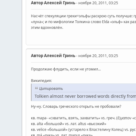
Автор
Алексей Гринь
- ноября 20, 2011, 03:25
Насчёт спекуляции греки=эльфы раскрою суть получше: г
«луна»; и по мифологии Толкина слово Elda «эльф» как раз
этим вдохновлён.
Автор
Алексей Гринь
- ноября 20, 2011, 03:25
Продолжаю флудить, если не утомил...
Википедия:
Цитировать
Tolkien almost never borrowed words directly fro
Ну-ну. Словарь греческого открыть не пробовали?
кв. mapa- «схватить, взять, захватить» vs. греч. (ἔ)μαπον 
кв. alta «большой» vs. лат. altus «высокий»
кв. velice «большой» (устарело к Властелину Колец) vs. рус
кв. má «рука» vs. лат. manus «рука»