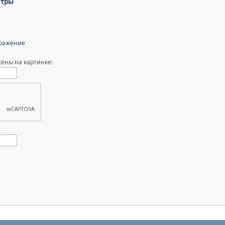
етры
бражение
ены на картинке: