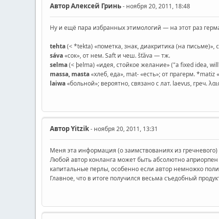
Автор
Алексей Гринь
- ноября 20, 2011, 18:48
Ну и ещё пара избранных этимологий — на этот раз герм
tehta
(< *tekta) «пометка, знак, диакритика (на письме)», с
sáva
«сок», от нем. Saft и чеш. šťáva — тж.
selma
(< þelma) «идея, стойкое желание» ("a fixed idea, wil
massa, masta
«хлеб, еда», mat- «есть»; от прагерм. *matiz 
laiwa
«больной»; вероятно, связано с лат. laevus, греч. λαιό
Автор
Yitzik
- ноября 20, 2011, 13:31
Меня эта информация (о заимствованиях из гречневого) 
Любой автор конланга может быть абсолютно априорпен 
капитальные перлы, особенно если автор немножко полиг
Главное, что в итоге получился весьма съедобный продук