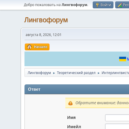
Добро пожаловать на
Лингвофорум
.
Войти
Рег
Лингвофорум
августа 8, 2026, 12:01
Начало
М
Лингвофорум
Теоретический раздел
Интерлингвист
►
►
Ответ
Обратите внимание: данное
Имя
Имейл