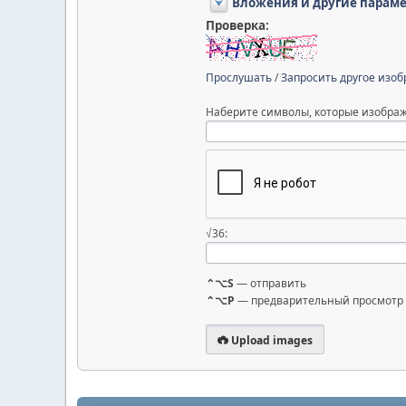
Вложения и другие парам
Проверка:
Прослушать
/
Запросить другое изо
Наберите символы, которые изображ
√36:
⌃⌥S
— отправить
⌃⌥P
— предварительный просмотр
Upload images