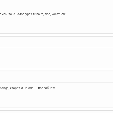
чем-то. Аналог фраз типа "о, про, касаться"
равда, старая и не очень подробная: