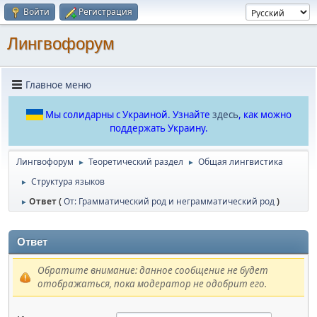
Войти
Регистрация
Лингвофорум
Главное меню
Мы солидарны с Украиной. Узнайте
здесь
, как можно
поддержать Украину.
Лингвофорум
Теоретический раздел
Общая лингвистика
►
►
Структура языков
►
Ответ (
От: Грамматический род и неграмматический род
)
►
Ответ
Обратите внимание: данное сообщение не будет
отображаться, пока модератор не одобрит его.