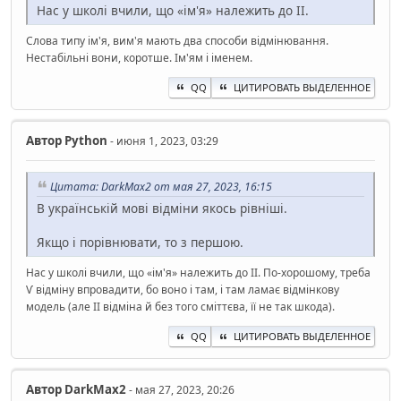
Нас у школі вчили, що «ім'я» належить до ІІ.
Слова типу ім'я, вим'я мають два способи відмінювання.
Нестабільні вони, коротше. Ім'ям і іменем.
QQ
ЦИТИРОВАТЬ ВЫДЕЛЕННОЕ
Автор
Python
- июня 1, 2023, 03:29
Цитата: DarkMax2 от мая 27, 2023, 16:15
В українській мові відміни якось рівніші.
Якщо і порівнювати, то з першою.
Нас у школі вчили, що «ім'я» належить до ІІ. По-хорошому, треба
Ѵ відміну впровадити, бо воно і там, і там ламає відмінкову
модель (але ІІ відміна й без того сміттєва, її не так шкода).
QQ
ЦИТИРОВАТЬ ВЫДЕЛЕННОЕ
Автор
DarkMax2
- мая 27, 2023, 20:26