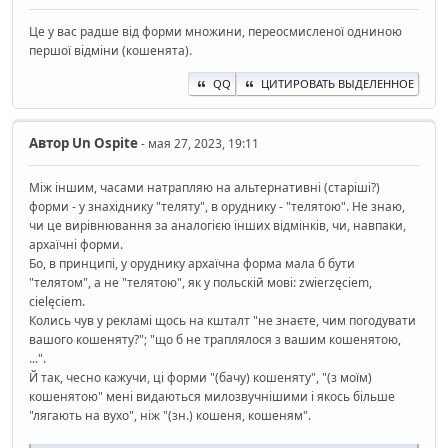
Це у вас радше від форми множини, переосмисленої одниною
першої відміни (кошенята).
QQ
ЦИТИРОВАТЬ ВЫДЕЛЕННОЕ
Автор
Un Ospite
- мая 27, 2023, 19:11
Між іншим, часами натрапляю на альтернативні (старіші?)
форми - у знахіднику "теляту", в оруднику - "телятою". Не знаю,
чи це вирівнювання за аналогією інших відмінків, чи, навпаки,
архаїчні форми.
Бо, в принципі, у оруднику архаїчна форма мала б бути
"телятом", а не "телятою", як у польскій мові: zwierzęciem,
cielęciem.
Колись чув у рекламі щось на кшталт "не знаєте, чим погодувати
вашого кошеняту?"; "що б не траплялося з вашим кошенятою,
...".
Й так, чесно кажучи, ці форми "(бачу) кошеняту", "(з моїм)
кошенятою" мені видаються милозвучнішими і якось більше
"лягають на вухо", ніж "(зн.) кошеня, кошеням".