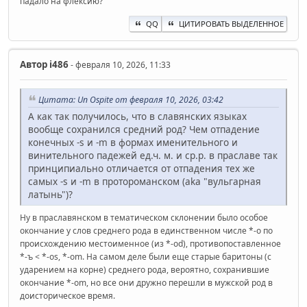
падало на флексию?
QQ
ЦИТИРОВАТЬ ВЫДЕЛЕННОЕ
Автор
i486
- февраля 10, 2026, 11:33
Цитата: Un Ospite от февраля 10, 2026, 03:42
А как так получилось, что в славянских языках
вообще сохранился средний род? Чем отпадение
конечных -s и -m в формах именительного и
винительного падежей ед.ч. м. и ср.р. в праславе так
принципиально отличается от отпадения тех же
самых -s и -m в протороманском (aka "вульгарная
латынь")?
Ну в праславянском в тематическом склонении было особое
окончание у слов среднего рода в единственном числе *-о по
происхождению местоименное (из *-od), противопоставленное
*-ъ < *-os, *-om. На самом деле были еще старые баритоны (с
ударением на корне) среднего рода, вероятно, сохранившие
окончание *-om, но все они дружно перешли в мужской род в
доисторическое время.