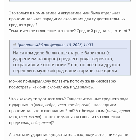
Это только в номинативе и аккузативе или была отдельная
прономинальная парадигма склонения для существительных
среднего рода?
Тематическое склонение это какое? Средний род на -s-, -n- и -nt-?
Цитата: i486 от февраля 10, 2026, 11:33
На самом деле были еще старые баритоны (с
ударением на корне) среднего рода, вероятно,
сохранившие окончание *-om, но все они дружно
перешли в мужской род в доисторическое время
Можно примеры? Хочу полазить по тому же викисловарю
посмотреть, как они склонялись и ударялись.
Что к какому типу относилось? Существительные среднего рода
с ударным -о (
окно, ведро, чело, гнездо, село
) - наследники
прономинального окончания *-od? А с безударным (
масло, право,
мясо, сено, место
) - тоже (не учитывая слова из s-склонения
вроде
коло, небо, тело
)?
А в латыни ударение существительных, получается, никогда не