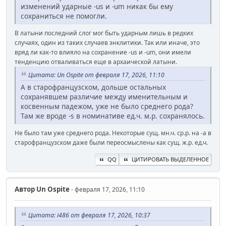
изменений ударные -us и -um никак бы ему
сохраниться не помогли.
В латыни последний слог мог быть ударным лишь в редких
случаях, один из таких случаев энклитики. Так или иначе, это
вряд ли как-то влияло на сохранение -us и -um, они имели
тенденцию отваливаться еще в архаической латыни.
Цитата: Un Ospite от февраля 17, 2026, 11:10
А в старофранцузском, дольше остальных
сохранявшем различие между именительным и
косвенным падежом, уже не было среднего рода?
Там же вроде -s в номинативе ед.ч. м.р. сохранялось.
Не было там уже среднего рода. Некоторые сущ. мн.ч. ср.р. на -a в
старофранцузском даже были переосмыслены как сущ. ж.р. ед.ч.
QQ
ЦИТИРОВАТЬ ВЫДЕЛЕННОЕ
Автор
Un Ospite
- февраля 17, 2026, 11:10
Цитата: i486 от февраля 17, 2026, 10:37