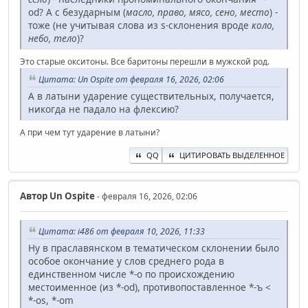
od? А с безударным (
масло, право, мясо, сено, место
) -
тоже (не учитывая слова из s-склонения вроде
коло,
небо, тело
)?
Это старые окситоны. Все баритоны перешли в мужской род.
Цитата: Un Ospite от февраля 16, 2026, 02:06
А в латыни ударение существительных, получается,
никогда не падало на флексию?
А при чем тут ударение в латыни?
QQ
ЦИТИРОВАТЬ ВЫДЕЛЕННОЕ
Автор
Un Ospite
- февраля 16, 2026, 02:06
Цитата: i486 от февраля 10, 2026, 11:33
Ну в праславянском в тематическом склонении было
особое окончание у слов среднего рода в
единственном числе *-о по происхождению
местоименное (из *-od), противопоставленное *-ъ <
*-os, *-om