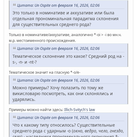
Цитата: Un Ospite от февраля 16, 2026, 02:06
Это только в номинативе и аккузативе или была
отдельная прономинальная парадигма склонения
для существительных среднего рода?
Только в номинативе/аккузативе, аналогично *-oi > -i во мн.ч.
м.р. местоименного происхождения.
Цитата: Un Ospite от февраля 16, 2026, 02:06
Тематическое склонение это какое? Средний род на -
s-, -n- и -nt-?
Тематическое значит на гласную *-o/e-
Цитата: Un Ospite от февраля 16, 2026, 02:06
Можно примеры? Хочу полазить по тому же
викисловарю посмотреть, как они склонялись и
ударялись.
Примеры можно найти здесь:
Illich-Svitych's law
Цитата: Un Ospite от февраля 16, 2026, 02:06
Что к какому типу относилось? Существительные
среднего рода с ударным -о (
окно, ведро, чело, гнездо,
село
) - наследники прономинального окончания *-