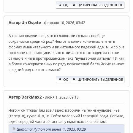
QQ
ЦИТИРОВАТЬ ВЫДЕЛЕННОЕ
Автор
Un Ospite
- февраля 10, 2026, 03:42
А как так получилось, что в славянских языках вообще
сохранился средний род? Чем отпадение конечных -s и -m в
формах именительного и винительного падежей ед.ч. м. и ср.р. в
праславе так принципиально отличается от отпадения тех же
самых -s и -m в протороманском (aka "вульгарная латынь")? И как
в более консервативных по ряду показателей балтийских языках
средний род таки отвалился?
QQ
ЦИТИРОВАТЬ ВЫДЕЛЕННОЕ
Автор
DarkMax2
- июня 1, 2023, 09:18
Чого ж сміттєва? Там все ладно: історичні -ъ (нині нульове), -ье
(тепер -я), сучасні -о, -е. Себто чоловічий і середній роди. Логічно,
адже середній часто збігається у відмінках з чоловічим.
Цитата: Python от июня 1, 2023, 03:29