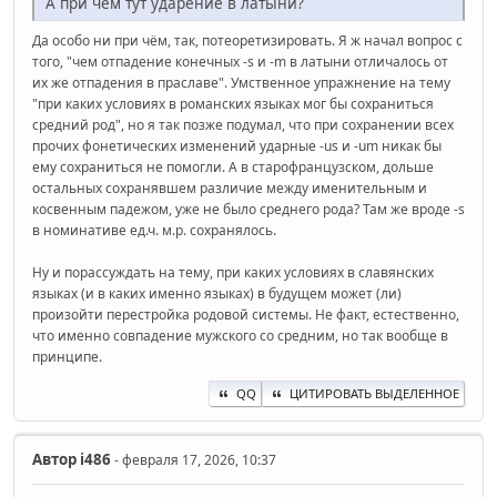
А при чем тут ударение в латыни?
Да особо ни при чём, так, потеоретизировать. Я ж начал вопрос с
того, "чем отпадение конечных -s и -m в латыни отличалось от
их же отпадения в праславе". Умственное упражнение на тему
"при каких условиях в романских языках мог бы сохраниться
средний род", но я так позже подумал, что при сохранении всех
прочих фонетических изменений ударные -us и -um никак бы
ему сохраниться не помогли. А в старофранцузском, дольше
остальных сохранявшем различие между именительным и
косвенным падежом, уже не было среднего рода? Там же вроде -s
в номинативе ед.ч. м.р. сохранялось.
Ну и порассуждать на тему, при каких условиях в славянских
языках (и в каких именно языках) в будущем может (ли)
произойти перестройка родовой системы. Не факт, естественно,
что именно совпадение мужского со средним, но так вообще в
принципе.
QQ
ЦИТИРОВАТЬ ВЫДЕЛЕННОЕ
Автор
i486
- февраля 17, 2026, 10:37