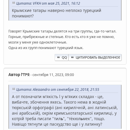
Цитата: VFKH от мая 25, 2021, 16:12
Крымские татары наверно неплохо турецкий
понимают?
Говорят Крымские татары делятся на три группы, где-то читал.
Горные, прибрежные и степные. Кто есть кто я уже не помню,
мозги у меня уже одноклеточные.
Одна из их групп понимают турецкий язык.
QQ
ЦИТИРОВАТЬ ВЫДЕЛЕННОЕ
Автор
𐰋𐰇𐰼𐰃
- сентября 11, 2023, 09:00
Цитата: Alessandro от сентября 22, 2018, 21:55
А от позначати м'якість l у м'яких складах - це,
вибачте, збочення якесь. Такого нема в жодній
тюркській орфографії (ані кирилічній, ані латинській,
ані арабській), окрім кримськотатарської кирилиці, у
котрій треба писати "тил
ь
", "тёкюл
ь
мек", тощо.
Навіщо тягнути це паскудство ще і у латинку?