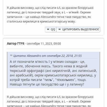
Я дійшов висновку, що слід писати Ł/L за зразком білоруської
латиниці, де Ł позначає твердий звук, а L -- м'який. Окреме
запитання -- це навіщо Alessandro тягне таке пакудство, як
сталінська кирилиця в кримськотатарську мову.
QQ
ЦИТИРОВАТЬ ВЫДЕЛЕННОЕ
Автор
𐰋𐰇𐰼𐰃
- сентября 11, 2023, 09:00
Цитата: Alessandro от сентября 22, 2018, 21:55
А от позначати м'якість l у м'яких складах - це,
вибачте, збочення якесь. Такого нема в жодній
тюркській орфографії (ані кирилічній, ані латинській,
ані арабській), окрім кримськотатарської кирилиці, у
котрій треба писати "тил
ь
", "тёкюл
ь
мек", тощо.
Навіщо тягнути це паскудство ще і у латинку?
Я дійшов висновку, що слід писати Ł/L за зразком білоруської
латиниці, де Ł позначає твердий звук, а L -- м'який. Окреме
запитання -- це навіщо Alessandro тягне таке пакудство, як