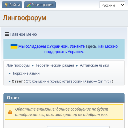
Войти
Регистрация
Лингвофорум
Главное меню
Мы солидарны с Украиной. Узнайте
здесь
, как можно
поддержать Украину.
Лингвофорум
Теоретический раздел
Алтайские языки
►
►
Тюркские языки
►
Ответ (
От: Крымский (крымскотатарский) язык — Qırım tili
)
►
Ответ
Обратите внимание: данное сообщение не будет
отображаться, пока модератор не одобрит его.