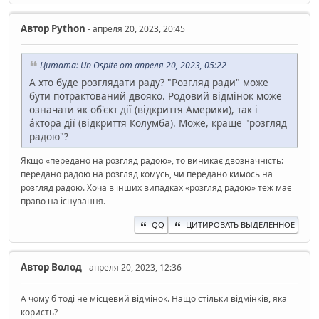
Автор
Python
- апреля 20, 2023, 20:45
Цитата: Un Ospite от апреля 20, 2023, 05:22
А хто буде розглядати раду? "Розгляд ради" може
бути потрактований двояко. Родовий відмінок може
означати як об'єкт дії (відкриття Америки), так і
áктора дії (відкриття Колумба). Може, краще "розгляд
радою"?
Якщо «передано на розгляд радою», то виникає двозначність:
передано радою на розгляд комусь, чи передано кимось на
розгляд радою. Хоча в інших випадках «розгляд радою» теж має
право на існування.
QQ
ЦИТИРОВАТЬ ВЫДЕЛЕННОЕ
Автор
Волод
- апреля 20, 2023, 12:36
А чому б тоді не місцевий відмінок. Нащо стільки відмінків, яка
користь?