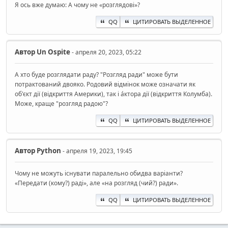
Я ось вже думаю: А чому не «розглядові»?
QQ
ЦИТИРОВАТЬ ВЫДЕЛЕННОЕ
Автор
Un Ospite
- апреля 20, 2023, 05:22
А хто буде розглядати раду? "Розгляд ради" може бути
потрактований двояко. Родовий відмінок може означати як
об'єкт дії (відкриття Америки), так і áктора дії (відкриття Колумба).
Може, краще "розгляд радою"?
QQ
ЦИТИРОВАТЬ ВЫДЕЛЕННОЕ
Автор
Python
- апреля 19, 2023, 19:45
Чому не можуть існувати паралельно обидва варіанти?
«Передати (кому?) раді», але «на розгляд (чий?) ради».
QQ
ЦИТИРОВАТЬ ВЫДЕЛЕННОЕ