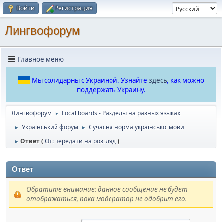
Войти
Регистрация
Лингвофорум
Главное меню
Мы солидарны с Украиной. Узнайте
здесь
, как можно
поддержать Украину.
Лингвофорум
Local boards - Разделы на разных языках
►
Український форум
Сучасна норма української мови
►
►
Ответ (
От: передати на розгляд
)
►
Ответ
Обратите внимание: данное сообщение не будет
отображаться, пока модератор не одобрит его.