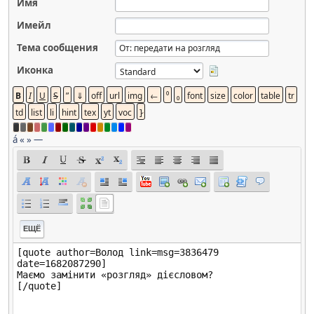
Имя
Имейл
Тема сообщения
Иконка
á
«
»
—
ЕЩЁ