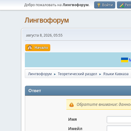
Добро пожаловать на
Лингвофорум
.
Войти
Рег
Лингвофорум
августа 8, 2026, 05:55
Начало
М
Лингвофорум
Теоретический раздел
Языки Кавказа
►
►
Ответ
Обратите внимание: данное
Имя
Имейл