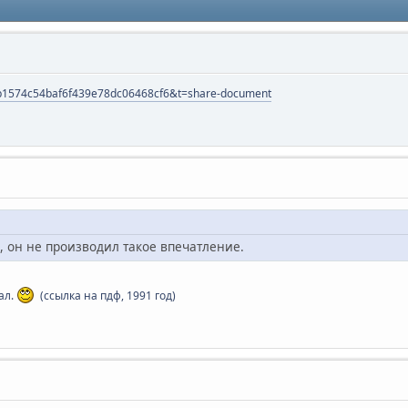
57b1574c54baf6f439e78dc06468cf6&t=share-document
 он не производил такое впечатление.
ал.
(ссылка на пдф, 1991 год)