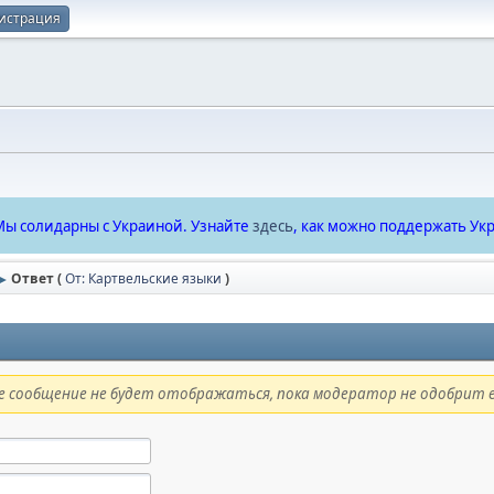
истрация
ы солидарны с Украиной. Узнайте
здесь
, как можно поддержать Укр
Ответ (
От: Картвельские языки
)
►
 сообщение не будет отображаться, пока модератор не одобрит е