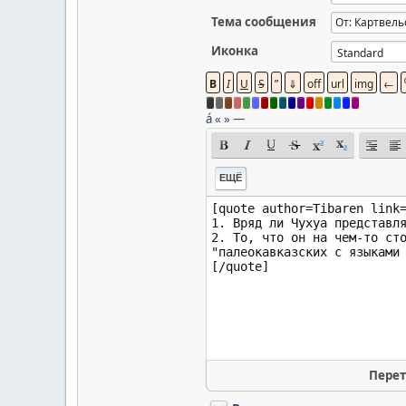
Тема сообщения
Иконка
á
«
»
—
ЕЩЁ
Перет