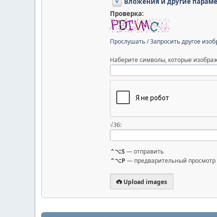
Вложения и другие парам
Проверка:
Прослушать
/
Запросить другое изо
Наберите символы, которые изображ
√36:
⌃⌥S
— отправить
⌃⌥P
— предварительный просмотр
Upload images