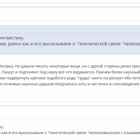
ингвистику.
он прав, равно как и его высказываня о "генетической связи "па
осквы). Не давали писать некоторые вещи ,но с другой стороны резко пре
. Пишут и подгоняют под науку всё что вздумается. Причём более научный
ии подвергнуть критике подобного рода "труды" никто не рискует ибо поте
естечковых научных царьков погрузилась хоть и частично в слоноведение 
у.
равно как и его высказываня о "генетической связи "палеокавказских с яз