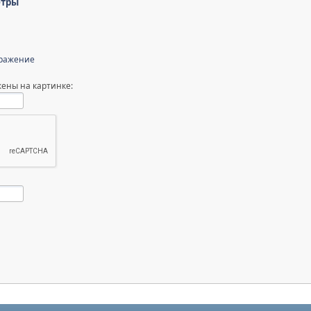
етры
бражение
ены на картинке: