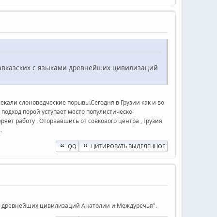
леокавказских с языками древнейших цивилизаций
секали слоноведческие порывы.Сегодня в Грузии как и во
 подход порой уступает место популистическо-
ряет работу . Оторвавшись от совкового центра , Грузия
.
QQ
ЦИТИРОВАТЬ ВЫДЕЛЕННОЕ
ыками древнейших цивилизаций Анатолии и Междуречья".