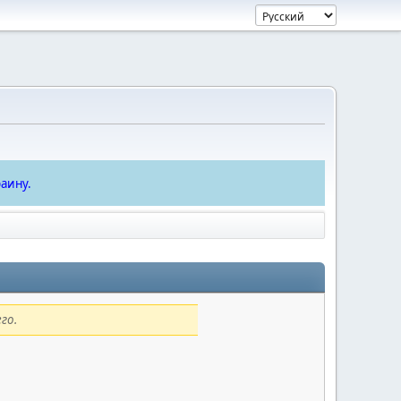
аину.
го.