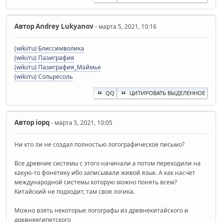
Автор
Andrey Lukyanov
- марта 5, 2021, 10:16
(wiki/ru) Блиссимволика
(wiki/ru) Пазиграфия
(wiki/ru) Пазиграфия_Маймье
(wiki/ru) Сольресоль
QQ
ЦИТИРОВАТЬ ВЫДЕЛЕННОЕ
Автор
iopq
- марта 5, 2021, 10:05
Ни кто ли не создал полностью логографическое письмо?
Все древние системы с этого начинали а потом переходили на
какую-то фонетику ибо записывали живой язык. А как насчет
международной системы которую можно понять всем?
Китайский не подходит, там своя логика.
Можно взять некоторые логографы из древнекитайского и
древнеегипетского