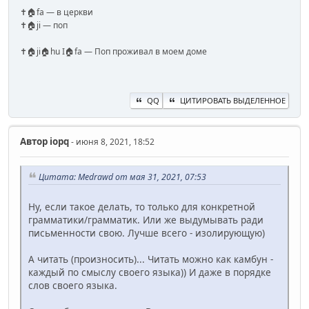
✝️🏠fa — в церкви
✝️🏠ji — поп
✝️🏠ji🏠hu I🏠fa — Поп проживал в моем доме
QQ
ЦИТИРОВАТЬ ВЫДЕЛЕННОЕ
Автор
iopq
- июня 8, 2021, 18:52
Цитата: Medrawd от мая 31, 2021, 07:53
Ну, если такое делать, то только для конкретной
грамматики/грамматик. Или же выдумывать ради
письменности свою. Лучше всего - изолирующую)
А читать (произносить)... Читать можно как камбун -
каждый по смыслу своего языка)) И даже в порядке
слов своего языка.