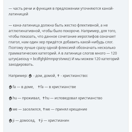
— часть речи и функция в предложении уточняются каной-
латиницей
— кана-латиница должна быть жестко флективной, а не
агглютинативной, чтобы было покороче. Например, для того,
чтобы показать, что данное сочетание иероглифов означает
глагол, нам один хер придётся добавить какой-нибудь слог.
Поэтому лучше сразу одной флексией обозначать несколько
грамматических категорий. А в латинице слогов много — 120
штук(aeiouy × bcdfghjklmnpqrstvwxz) И мы можем 120 категорий
закодировать.
Например: 🏠 - дом, домой, ✝️ - христианство:
🏠fa — в доме, ✝️fa — в христианстве
🏠hu — проживал, ✝️hu — исповедовал христианство
🏠we — заселился, ✝️we — принял крещение
🏠ji — домосед, ✝️ji — христианин