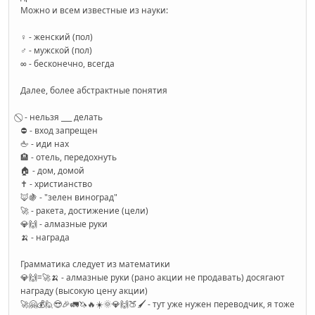
Можно и всем известные из науки:
♀ - женский (пол)
♂ - мужской (пол)
∞ - бесконечно, всегда
Далее, более абстрактные понятия
⃠ - нельзя ___ делать
⛔ - вход запрещен
🖕 - иди нах
🏨 - отель, передохнуть
🏠 - дом, домой
✝️ - христианство
🦊🍇 - "зелен виноград"
🚀 - ракета, достижение (цели)
💎🙌 - алмазные руки
🍌 - награда
Грамматика следует из математики
💎🙌=🚀🍌 - алмазные руки (рано акции не продавать) досягают
награду (высокую цену акции)
🚀🤗💰🙋😎🎉🚛🦄🔥☀️🌞💎🙌🍑🖌️ - тут уже нужен переводчик, я тоже