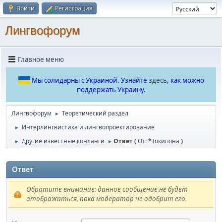
Войти
Регистрация
Лингвофорум
Главное меню
Мы солидарны с Украиной. Узнайте
здесь
, как можно
поддержать Украину.
Лингвофорум
Теоретический раздел
►
Интерлингвистика и лингвопроектирование
►
Другие известные конланги
Ответ (
От: *Токипона
)
►
►
Ответ
Обратите внимание: данное сообщение не будет
отображаться, пока модератор не одобрит его.