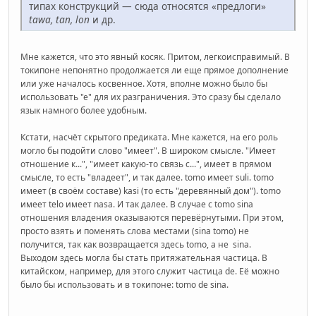
типах конструкций — сюда относятся «предлоги»
tawa, tan, lon
и др.
Мне кажется, что это явный косяк. Притом, легкоисправимый. В
токипоне непонятно продолжается ли еще прямое дополнение
или уже началось косвенное. Хотя, вполне можно было бы
использовать "е" для их разграничения. Это сразу бы сделало
язык намного более удобным.
Кстати, насчёт скрытого предиката. Мне кажется, на его роль
могло бы подойти слово "имеет". В широком смысле. "Имеет
отношение к...", "имеет какую-то связь с...", имеет в прямом
смысле, то есть "владеет", и так далее. tomo имеет suli. tomo
имеет (в своём составе) kasi (то есть "деревянный дом"). tomo
имеет telo имеет nasa. И так далее. В случае с tomo sina
отношения владения оказываются перевёрнутыми. При этом,
просто взять и поменять слова местами (sina tomo) не
получится, так как возвращается здесь tomo, а не sina.
Выходом здесь могла бы стать притяжательная частица. В
китайском, например, для этого служит частица de. Её можно
было бы использовать и в токипоне: tomo de sina.