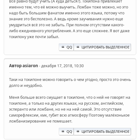
Всё равно будут учить (А куда деться?). Токипона привлекает
именно тем, что её можно выучить. Ложбан тоже можно, но это
надо быть большим фанатом именно этого языка, потому что
знание это бесполезно. А ведь кроме заучивания нужно еще
умудриться всё это не забыть. При полном отсутствии какого-
либо ежедневного употребления. А это еще сложнее. Я вот даже
токипону уже почти забыл.
QQ
ЦИТИРОВАТЬ ВЫДЕЛЕННОЕ
Автор
asiaron
- декабря 17, 2018, 10:30
Таки на токипоне можно говорить о чем угодно, просто это очень
долго и неудобно.
Меня больше всего смущает в токипоне, что о ней не говорят на
токипоне, а только на других языках, на русском, английском,
эсперанто или ложбане, но не на ней самой. Это отсутствие
саморефлексии, кмк, губит всю атмосферу Поэтому малёхонькое
ложбанизирование не помешает.
QQ
ЦИТИРОВАТЬ ВЫДЕЛЕННОЕ