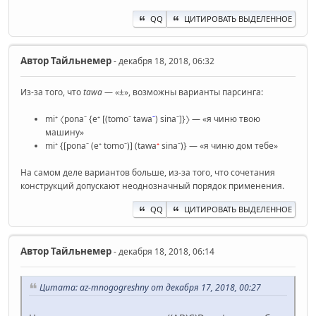
QQ
ЦИТИРОВАТЬ ВЫДЕЛЕННОЕ
Автор
Тайльнемер
- декабря 18, 2018, 06:32
Из-за того, что
tawa
— «±», возможны варианты парсинга:
mi⁺ 〈pona⁻ {e⁺ [(tomo⁻ tawa
⁻
) sina⁻]}〉 — «я чиню твою
машину»
mi⁺ {[pona⁻ (e⁺ tomo⁻)] (tawa
⁺
sina⁻)} — «я чиню дом тебе»
На самом деле вариантов больше, из-за того, что сочетания
конструкций допускают неоднозначный порядок применения.
QQ
ЦИТИРОВАТЬ ВЫДЕЛЕННОЕ
Автор
Тайльнемер
- декабря 18, 2018, 06:14
Цитата: az-mnogogreshny от декабря 17, 2018, 00:27