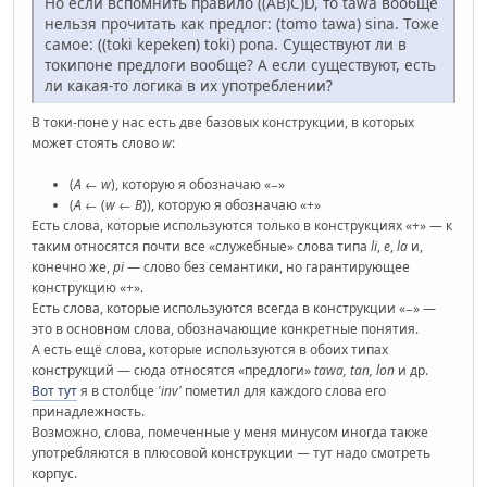
Но если вспомнить правило ((AB)C)D, то tawa вообще
нельзя прочитать как предлог: (tomo tawa) sina. Тоже
самое: ((toki kepeken) toki) pona. Существуют ли в
токипоне предлоги вообще? А если существуют, есть
ли какая-то логика в их употреблении?
В токи-поне у нас есть две базовых конструкции, в которых
может стоять слово
w
:
(
A
←
w
), которую я обозначаю «−»
(
A
← (
w
←
B
)), которую я обозначаю «+»
Есть слова, которые используются только в конструкциях «+» — к
таким относятся почти все «служебные» слова типа
li
,
e
,
la
и,
конечно же,
pi
— слово без семантики, но гарантирующее
конструкцию «+».
Есть слова, которые используются всегда в конструкции «−» —
это в основном слова, обозначающие конкретные понятия.
А есть ещё слова, которые используются в обоих типах
конструкций — сюда относятся «предлоги»
tawa, tan, lon
и др.
Вот тут
я в столбце
'inv'
пометил для каждого слова его
принадлежность.
Возможно, слова, помеченные у меня минусом иногда также
употребляются в плюсовой конструкции — тут надо смотреть
корпус.