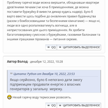
Проблему гарячої води можна вирішити, обладнавши квартири
дров'яними печами (чи хоча б приміщеннями, де можна
поставити буржуйку й вивести димар кудись надвір). Було б
варто ввести щось подібне до оновлених правил будівництва
(разом з бомбосховищами та безпечними кімнатами) — якщо ні,
люди все одно розпалюватимуть вогнища, але в
непристосованих для цього приміщеннях. Як зробити
багатоповерхівку сумісною з буржуйками, газовими балонами та
іншими іграшками піроманів — питання окреме.
QQ
ЦИТИРОВАТЬ ВЫДЕЛЕННОЕ
Автор
Волод
- декабря 12, 2022, 10:28
Цитата: Python от декабря 10, 2022, 23:53
Якщо серйозно, було б непогано дати змогу
підприємцям продавати енергію з власних
генераторів у загальну мережу.
Нехай гарячу воду термосами розвозять.
QQ
ЦИТИРОВАТЬ ВЫДЕЛЕННОЕ