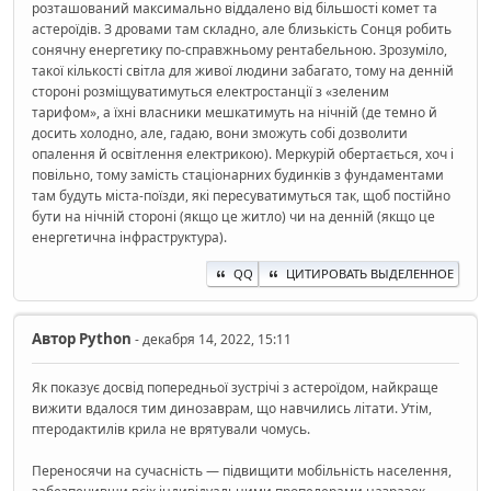
розташований максимально віддалено від більшості комет та
астероїдів. З дровами там складно, але близькість Сонця робить
сонячну енергетику по-справжньому рентабельною. Зрозуміло,
такої кількості світла для живої людини забагато, тому на денній
стороні розміщуватимуться електростанції з «зеленим
тарифом», а їхні власники мешкатимуть на нічній (де темно й
досить холодно, але, гадаю, вони зможуть собі дозволити
опалення й освітлення електрикою). Меркурій обертається, хоч і
повільно, тому замість стаціонарних будинків з фундаментами
там будуть міста-поїзди, які пересуватимуться так, щоб постійно
бути на нічній стороні (якщо це житло) чи на денній (якщо це
енергетична інфраструктура).
QQ
ЦИТИРОВАТЬ ВЫДЕЛЕННОЕ
Автор
Python
- декабря 14, 2022, 15:11
Як показує досвід попередньої зустрічі з астероїдом, найкраще
вижити вдалося тим динозаврам, що навчились літати. Утім,
птеродактилів крила не врятували чомусь.
Переносячи на сучасність — підвищити мобільність населення,