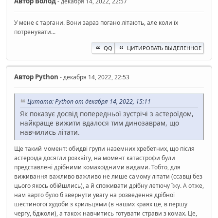
Автор
Волод
- декабря 14, 2022, 22:57
У мене є таргани. Вони зараз погано літають, але коли їх
потренувати...
QQ
ЦИТИРОВАТЬ ВЫДЕЛЕННОЕ
Автор
Python
- декабря 14, 2022, 22:53
Цитата: Python от декабря 14, 2022, 15:11
Як показує досвід попередньої зустрічі з астероїдом,
найкраще вижити вдалося тим динозаврам, що
навчились літати.
Ще такий момент: обидві групи наземних хребетних, що після
астероїда досягли розквіту, на момент катастрофи були
представлені дрібними комахоїдними видами. Тобто, для
виживання важливо важливо не лише самому літати (ссавці без
цього якось обійшлись), а й споживати дрібну летючу їжу. А отже,
нам варто було б звернути увагу на розведення дрібної
шестиногої худоби з крильцями (в наших краях це, в першу
чергу, бджоли), а також навчитись готувати страви з комах. Це,