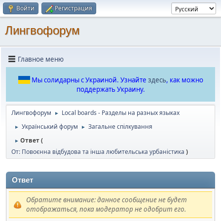
Войти
Регистрация
Лингвофорум
Главное меню
Мы солидарны с Украиной. Узнайте
здесь
, как можно
поддержать Украину.
Лингвофорум
Local boards - Разделы на разных языках
►
Український форум
Загальне спілкування
►
►
Ответ (
►
От: Повоєнна відбудова та інша любительська урбаністика
)
Ответ
Обратите внимание: данное сообщение не будет
отображаться, пока модератор не одобрит его.