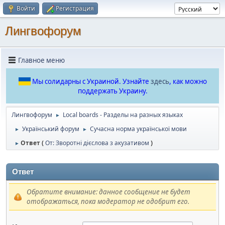
Войти
Регистрация
Лингвофорум
Главное меню
Мы солидарны с Украиной. Узнайте
здесь
, как можно
поддержать Украину.
Лингвофорум
Local boards - Разделы на разных языках
►
Український форум
Сучасна норма української мови
►
►
Ответ (
От: Зворотні дієслова з акузативом
)
►
Ответ
Обратите внимание: данное сообщение не будет
отображаться, пока модератор не одобрит его.