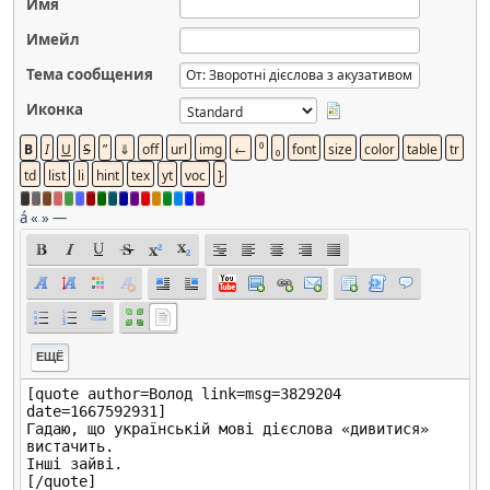
Имя
Имейл
Тема сообщения
Иконка
á
«
»
—
ЕЩЁ