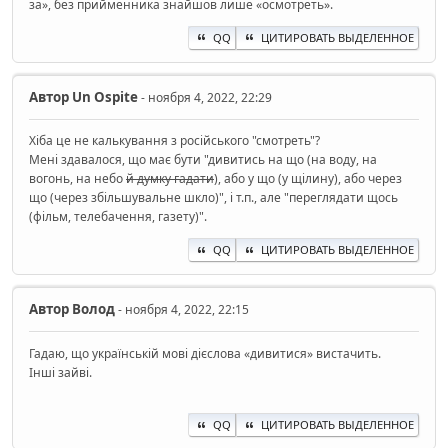
за», без прийменника знайшов лише «осмотреть».
QQ
ЦИТИРОВАТЬ ВЫДЕЛЕННОЕ
Автор
Un Ospite
- ноября 4, 2022, 22:29
Хіба це не калькування з російського "смотреть"?
Мені здавалося, що має бути "дивитись на що (на воду, на
вогонь, на небо
й думку гадати
), або у що (у щілину), або через
що (через збільшувальне шкло)", і т.п., але "переглядати щось
(фільм, телебачення, газету)".
QQ
ЦИТИРОВАТЬ ВЫДЕЛЕННОЕ
Автор
Волод
- ноября 4, 2022, 22:15
Гадаю, що українській мові дієслова «дивитися» вистачить.
Інші зайві.
QQ
ЦИТИРОВАТЬ ВЫДЕЛЕННОЕ