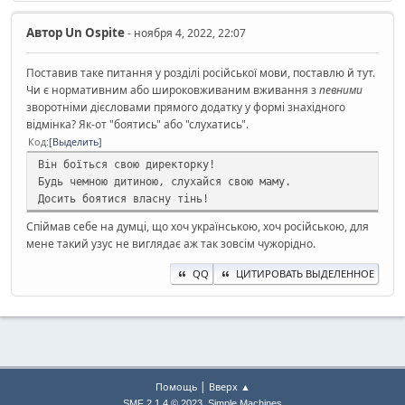
Автор
Un Ospite
- ноября 4, 2022, 22:07
Поставив таке питання у розділі російської мови, поставлю й тут.
Чи є нормативним або широковживаним вживання з
певними
зворотніми дієсловами прямого додатку у формі знахідного
відмінка? Як-от "боятись" або "слухатись".
Код
Выделить
Він боїться свою директорку!
Будь чемною дитиною, слухайся свою маму.
Досить боятися власну тінь!
Спіймав себе на думці, що хоч українською, хоч російською, для
мене такий узус не виглядає аж так зовсім чужорідно.
QQ
ЦИТИРОВАТЬ ВЫДЕЛЕННОЕ
|
Помощь
Вверх ▲
,
SMF 2.1.4 © 2023
Simple Machines