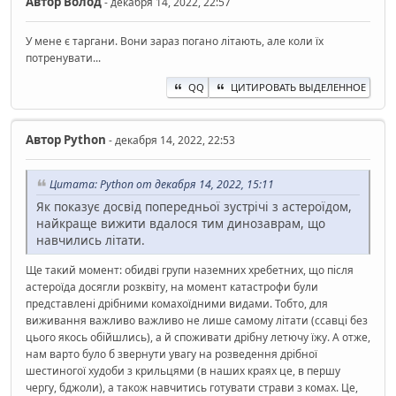
Автор
Волод
- декабря 14, 2022, 22:57
У мене є таргани. Вони зараз погано літають, але коли їх
потренувати...
QQ
ЦИТИРОВАТЬ ВЫДЕЛЕННОЕ
Автор
Python
- декабря 14, 2022, 22:53
Цитата: Python от декабря 14, 2022, 15:11
Як показує досвід попередньої зустрічі з астероїдом,
найкраще вижити вдалося тим динозаврам, що
навчились літати.
Ще такий момент: обидві групи наземних хребетних, що після
астероїда досягли розквіту, на момент катастрофи були
представлені дрібними комахоїдними видами. Тобто, для
виживання важливо важливо не лише самому літати (ссавці без
цього якось обійшлись), а й споживати дрібну летючу їжу. А отже,
нам варто було б звернути увагу на розведення дрібної
шестиногої худоби з крильцями (в наших краях це, в першу
чергу, бджоли), а також навчитись готувати страви з комах. Це,