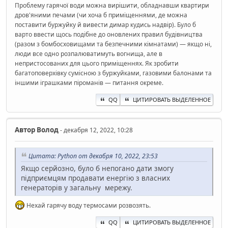
Проблему гарячої води можна вирішити, обладнавши квартири
дров'яними печами (чи хоча б приміщеннями, де можна
поставити буржуйку й вивести димар кудись надвір). Було б
варто ввести щось подібне до оновлених правил будівництва
(разом з бомбосховищами та безпечними кімнатами) — якщо ні,
люди все одно розпалюватимуть вогнища, але в
непристосованих для цього приміщеннях. Як зробити
багатоповерхівку сумісною з буржуйками, газовими балонами та
іншими іграшками піроманів — питання окреме.
QQ
ЦИТИРОВАТЬ ВЫДЕЛЕННОЕ
Автор
Волод
- декабря 12, 2022, 10:28
Цитата: Python от декабря 10, 2022, 23:53
Якщо серйозно, було б непогано дати змогу
підприємцям продавати енергію з власних
генераторів у загальну мережу.
Нехай гарячу воду термосами розвозять.
QQ
ЦИТИРОВАТЬ ВЫДЕЛЕННОЕ