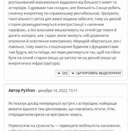
розташований максимально віддалено від більшості комет та
астероїдів. З дровами там складно, але близькість Сонця робить
сонячну енергетику по-справжньому рентабельною. Зрозуміло,
такої кількості світла для живої людини забагато, тому на денній
стороні розміщуватимуться електростанції з «зеленим
тарифом», а їхні власники мешкатимуть на нічній (де темно й
досить холодно, але, гадаю, вони зможуть собі дозволити
опалення й освітлення електрикою). Меркурій обертається, хоч і
повільно, тому замість стаціонарних будинків з фундаментами
там будуть міста-поїзди, які пересуватимуться так, щоб постійно
бути на нічній стороні (якщо це житло) чи на денній (якщо це
енергетична інфраструктура).
QQ
ЦИТИРОВАТЬ ВЫДЕЛЕННОЕ
Автор
Python
- декабря 14, 2022, 15:11
Як показує досвід попередньої зустрічі з астероїдом, найкраще
вижити вдалося тим динозаврам, що навчились літати. Утім,
птеродактилів крила не врятували чомусь.
Переносячи на сучасність — підвищити мобільність населення,