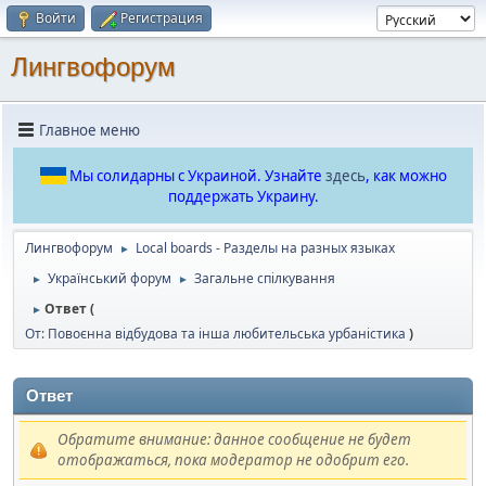
Войти
Регистрация
Лингвофорум
Главное меню
Мы солидарны с Украиной. Узнайте
здесь
, как можно
поддержать Украину.
Лингвофорум
Local boards - Разделы на разных языках
►
Український форум
Загальне спілкування
►
►
Ответ (
►
От: Повоєнна відбудова та інша любительська урбаністика
)
Ответ
Обратите внимание: данное сообщение не будет
отображаться, пока модератор не одобрит его.