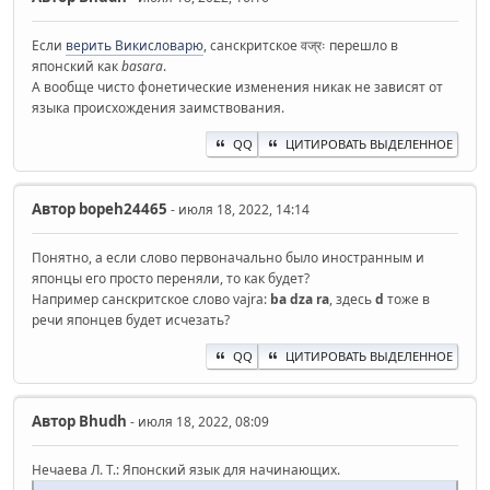
Если
верить Викисловарю
, санскритское वज्रः перешло в
японский как
basara
.
А вообще чисто фонетические изменения никак не зависят от
языка происхождения заимствования.
QQ
ЦИТИРОВАТЬ ВЫДЕЛЕННОЕ
Автор
bopeh24465
- июля 18, 2022, 14:14
Понятно, а если слово первоначально было иностранным и
японцы его просто переняли, то как будет?
Например санскритское слово vajra:
ba dza ra
, здесь
d
тоже в
речи японцев будет исчезать?
QQ
ЦИТИРОВАТЬ ВЫДЕЛЕННОЕ
Автор
Bhudh
- июля 18, 2022, 08:09
Нечаева Л. Т.: Японский язык для начинающих.