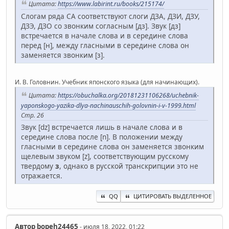
Цитата:
https://www.labirint.ru/books/215174/
Слогам ряда СА соответствуют слоги ДЗА, ДЗИ, ДЗУ,
ДЗЭ, ДЗО со звонким согласным [дз]. Звук [дз]
встречается в начале слова и в середине слова
перед [н], между гласными в середине слова он
заменяется звонким [з].
И. В. Головнин. Учебник японского языка (для начинающих).
Цитата:
https://obuchalka.org/20181231106268/uchebnik-
yaponskogo-yazika-dlya-nachinauschih-golovnin-i-v-1999.html
Стр. 26
Звук [dz] встречается лишь в начале слова и в
середине слова после [n]. В положении между
гласными в середине слова он заменяется звонким
щелевым звуком [z], соответствующим русскому
твердому
з
, однако в русской транскрипции это не
отражается.
QQ
ЦИТИРОВАТЬ ВЫДЕЛЕННОЕ
Автор
bopeh24465
- июля 18, 2022, 01:22