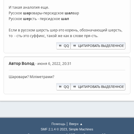
И такая аналогия еще.
Русское
шар
овары-персидское
шал
вар
Русское
шер
сть - персидское
шал
Если в русском шерсть шер-это корень, обозначающий шерсть,
то - сть-это суффикс, такой же как в слове пря-сть.
QQ
ЦИТИРОВАТЬ ВЫДЕЛЕННОЕ
Автор
Волод
- июня 6, 2022, 20:31
Шаровари? Міліметрами?
QQ
ЦИТИРОВАТЬ ВЫДЕЛЕННОЕ
|
Помощь
Вверх ▲
,
SMF 2.1.4 © 2023
Simple Machines