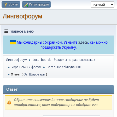
Войти
Регистрация
Лингвофорум
Главное меню
Мы солидарны с Украиной. Узнайте
здесь
, как можно
поддержать Украину.
Лингвофорум
Local boards - Разделы на разных языках
►
Український форум
Загальне спілкування
►
►
Ответ (
От: Шаровари
)
►
Ответ
Обратите внимание: данное сообщение не будет
отображаться, пока модератор не одобрит его.