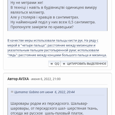
Ну не метрами же!
В технiцi i навiть в будiвництвi одиницею вимiру
являэться мiлiметр.
Але у столярiв i кравцiв в сантиметрах.
Ну найменший подiл у них всеж 0,5 сантиметра.
Пропонуэте замiряти по кравецьки?
В качестве меры использовали пальцы кисти рук. На ряду с
мерой в "четыре пальца": расстояние между мизинцем и
указательным пальцем растопыренной руки; использовали
"пядь": расстояние между концами большого пальца и мизинца.
QQ
ЦИТИРОВАТЬ ВЫДЕЛЕННОЕ
Автор
AVIXA
- июня 6, 2022, 21:00
Цитата: Gobino от июня 6, 2022, 20:44
Шаровары родом из персидского. Шальвар-
шаровары, от персидского шал- шерстяная ткань,
отсюда же русское шаль-пуховый платок.