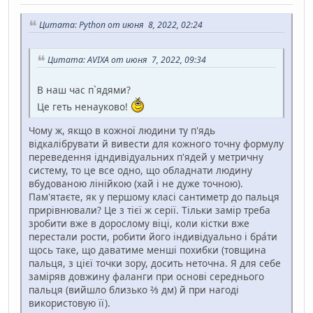
Цитата: Python от июня 8, 2022, 02:24
Цитата: AVIXA от июня 7, 2022, 09:34
В наш час п`ядями?
Це геть ненауково!
Чому ж, якщо в кожної людини ту п'ядь
відкалібрувати й вивести для кожного точну формулу
переведення ідндивідуальних п'ядей у метричну
систему, то це все одно, що обладнати людину
вбудованою лінійкою (хай і не дуже точною).
Пам'ятаєте, як у першому класі сантиметр до пальця
прирівнювали? Це з тієї ж серії. Тільки замір треба
зробити вже в дорослому віці, коли кістки вже
перестали рости, робити його індивідуально і бра́ти
щось таке, що даватиме менші похибки (товщина
пальця, з цієї точки зору, досить неточна. Я для себе
заміряв довжину фаланги при основі середнього
пальця (вийшло близько ⅔ дм) й при нагоді
використовую її).