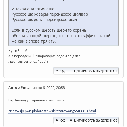
И такая аналогия еще.
Русское
шар
овары-персидское
шал
вар
Русское
шер
сть - персидское
шал
Если в русском шерсть шер-это корень,
обозначающий шерсть, то - сть-это суффикс, такой
же как в слове пря-сть.
Ну тий шо?
А в персидськiй "шаровари" родом звiдки?
I що тодi означеэ "вар"?
QQ
ЦИТИРОВАТЬ ВЫДЕЛЕННОЕ
Автор
Pinia
- июня 6, 2022, 20:58
hajdawery
устаревший
szarawary
https://sjp.pwn.pl/doroszewski/szarawary;5503313.html
QQ
ЦИТИРОВАТЬ ВЫДЕЛЕННОЕ