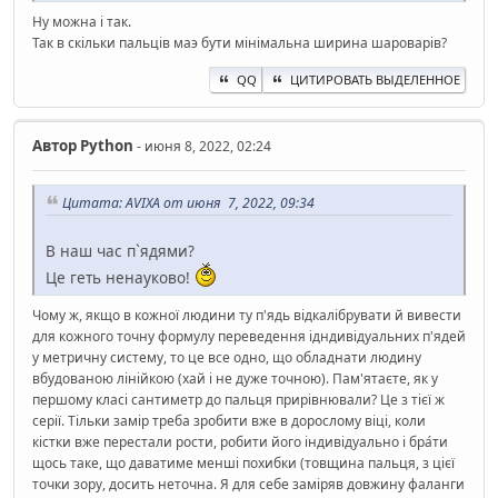
Ну можна i так.
Так в скiльки пальцiв маэ бути мiнiмальна ширина шароварiв?
QQ
ЦИТИРОВАТЬ ВЫДЕЛЕННОЕ
Автор
Python
- июня 8, 2022, 02:24
Цитата: AVIXA от июня 7, 2022, 09:34
В наш час п`ядями?
Це геть ненауково!
Чому ж, якщо в кожної людини ту п'ядь відкалібрувати й вивести
для кожного точну формулу переведення ідндивідуальних п'ядей
у метричну систему, то це все одно, що обладнати людину
вбудованою лінійкою (хай і не дуже точною). Пам'ятаєте, як у
першому класі сантиметр до пальця прирівнювали? Це з тієї ж
серії. Тільки замір треба зробити вже в дорослому віці, коли
кістки вже перестали рости, робити його індивідуально і бра́ти
щось таке, що даватиме менші похибки (товщина пальця, з цієї
точки зору, досить неточна. Я для себе заміряв довжину фаланги