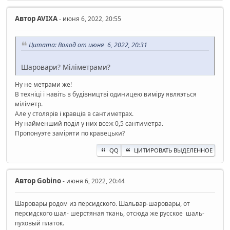
Автор
AVIXA
- июня 6, 2022, 20:55
Цитата: Волод от июня 6, 2022, 20:31
Шаровари? Міліметрами?
Ну не метрами же!
В технiцi i навiть в будiвництвi одиницею вимiру являэться
мiлiметр.
Але у столярiв i кравцiв в сантиметрах.
Ну найменший подiл у них всеж 0,5 сантиметра.
Пропонуэте замiряти по кравецьки?
QQ
ЦИТИРОВАТЬ ВЫДЕЛЕННОЕ
Автор
Gobino
- июня 6, 2022, 20:44
Шаровары родом из персидского. Шальвар-шаровары, от
персидского шал- шерстяная ткань, отсюда же русское шаль-
пуховый платок.