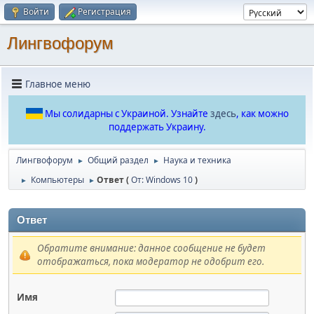
Войти
Регистрация
Лингвофорум
Главное меню
Мы солидарны с Украиной. Узнайте
здесь
, как можно
поддержать Украину.
Лингвофорум
Общий раздел
Наука и техника
►
►
Компьютеры
Ответ (
От: Windows 10
)
►
►
Ответ
Обратите внимание: данное сообщение не будет
отображаться, пока модератор не одобрит его.
Имя