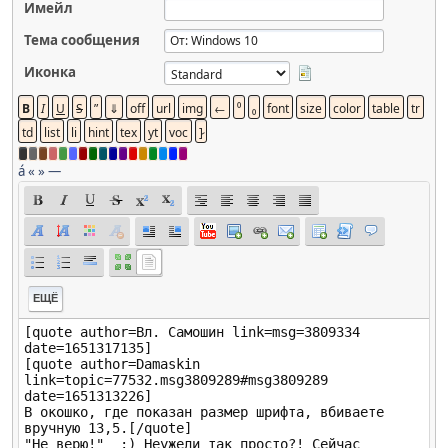
Имейл
Тема сообщения
Иконка
á
«
»
—
ЕЩЁ