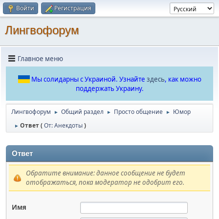
Войти
Регистрация
Лингвофорум
Главное меню
Мы солидарны с Украиной. Узнайте
здесь
, как можно
поддержать Украину.
Лингвофорум
Общий раздел
Просто общение
Юмор
►
►
►
Ответ (
От: Анекдоты
)
►
Ответ
Обратите внимание: данное сообщение не будет
отображаться, пока модератор не одобрит его.
Имя