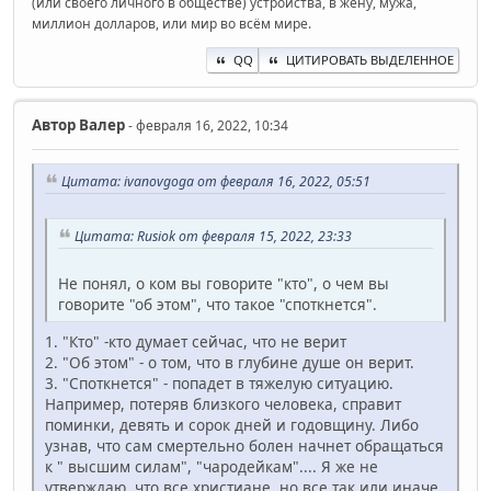
(или своего личного в обществе) устройства, в жену, мужа,
миллион долларов, или мир во всём мире.
QQ
ЦИТИРОВАТЬ ВЫДЕЛЕННОЕ
Автор
Валер
- февраля 16, 2022, 10:34
Цитата: ivanovgoga от февраля 16, 2022, 05:51
Цитата: Rusiok от февраля 15, 2022, 23:33
Не понял, о ком вы говорите "кто", о чем вы
говорите "об этом", что такое "споткнется".
1. "Кто" -кто думает сейчас, что не верит
2. "Об этом" - о том, что в глубине душе он верит.
3. "Споткнется" - попадет в тяжелую ситуацию.
Например, потеряв близкого человека, справит
поминки, девять и сорок дней и годовщину. Либо
узнав, что сам смертельно болен начнет обращаться
к " высшим силам", "чародейкам".... Я же не
утверждаю, что все христиане, но все так или иначе