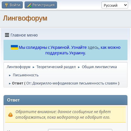
Войти
Регистрация
Лингвофорум
Главное меню
Мы солидарны с Украиной. Узнайте
здесь
, как можно
поддержать Украину.
Лингвофорум
Теоретический раздел
Общая лингвистика
►
►
Письменность
►
Ответ (
От: Докирилло-мефодиевская письменность славян
)
►
Ответ
Обратите внимание: данное сообщение не будет
отображаться, пока модератор не одобрит его.