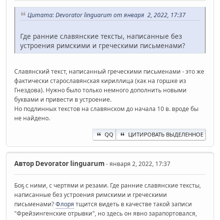
Цитата: Devorator linguarum от января 2, 2022, 17:37
Где ранние славянские тексты, написанные без
устроения римскими и греческими письменами?
Славянский текст, написанный греческими письменами - это же
фактически старославянская кириллица (как на горшке из
Гнездова). Нужно было только немного дополнить новыми
буквами и привести в устроение.
Но подлинных текстов на славянском до начала 10 в. вроде бы
не найдено.
QQ
ЦИТИРОВАТЬ ВЫДЕЛЕННОЕ
Автор
Devorator linguarum
- января 2, 2022, 17:37
Боҕ с ними, с чертями и резами. Где ранние славянские тексты,
написанные без устроения римскими и греческими
письменами?
Флоря
тщится видеть в качестве такой записи
"Фрейзингенские отрывки", но здесь он явно зарапортовался,