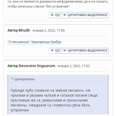
т.к. они не являются докирилло-мефодиевскими, да и не сказать,
чтобы записаны совсем "без устроения".
QQ
ЦИТИРОВАТЬ ВЫДЕЛЕННОЕ
Автор
Bhudh
- января 2, 2022, 17:09
"О письменах" Черноризца Храбра
QQ
ЦИТИРОВАТЬ ВЫДЕЛЕННОЕ
Автор
Devorator linguarum
- января 2, 2022, 17:02
Цитировать
Прѣжде ѹбо словѣне не имѣхѫ писменъ. нѫ
чрътами и рѣзами чьтѣхѫ и гатаахѫ погани сѫще.
кръстивше же сѧ. римьсками и гръчьскыми
писмены. нѫждаахѫ сѧ словѣнскы рѣчь безъ
устроениа