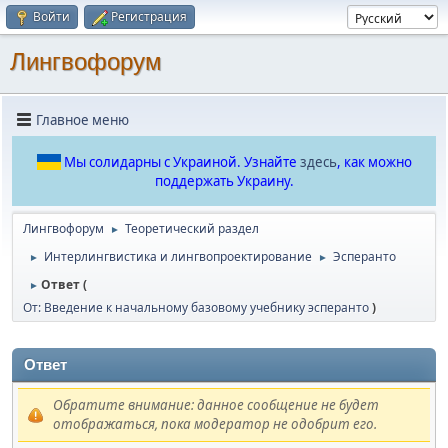
Войти
Регистрация
Лингвофорум
Главное меню
Мы солидарны с Украиной. Узнайте
здесь
, как можно
поддержать Украину.
Лингвофорум
Теоретический раздел
►
Интерлингвистика и лингвопроектирование
Эсперанто
►
►
Ответ (
►
От: Введение к начальному базовому учебнику эсперанто
)
Ответ
Обратите внимание: данное сообщение не будет
отображаться, пока модератор не одобрит его.