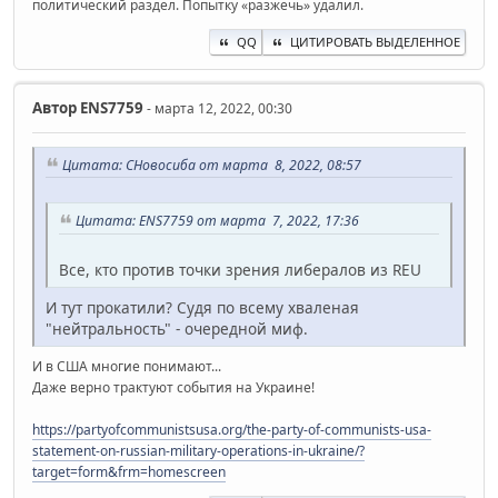
политический раздел. Попытку «разжечь» удалил.
QQ
ЦИТИРОВАТЬ ВЫДЕЛЕННОЕ
Автор
ENS7759
- марта 12, 2022, 00:30
Цитата: СНовосиба от марта 8, 2022, 08:57
Цитата: ENS7759 от марта 7, 2022, 17:36
Все, кто против точки зрения либералов из REU
И тут прокатили? Судя по всему хваленая
"нейтральность" - очередной миф.
И в США многие понимают...
Даже верно трактуют события на Украине!
https://partyofcommunistsusa.org/the-party-of-communists-usa-
statement-on-russian-military-operations-in-ukraine/?
target=form&frm=homescreen