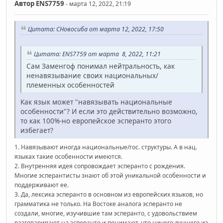
Автор
ENS7759
- марта 12, 2022, 21:19
Цитата: СНовосиба от марта 12, 2022, 17:50
Цитата: ENS7759 от марта 8, 2022, 11:21
Сам Заменгоф понимал нейтральность, как
ненавязывание своих национальных/
племенных особенностей
Как язык может "навязывать национальные
особенности"? И если это действительно возможно,
то как 100%-но европейское эсперанто этого
избегает?
1. Навязывают иногда национальные/гос. структуры. А в нац.
языках такие особенности имеются.
2. Внутренняя идея сопровождает эсперанто с рождения.
Многие эсперантисты знают об этой уникальной особенности и
поддерживают ее.
3. Да, лексика эсперанто в основном из европейских языков, но
грамматика не только. На Востоке аналога эсперанто не
создали, многие, изучившие там эсперанто, с удовольствием
разговаривают на эсперанто и понимают, что ничего лучшего из