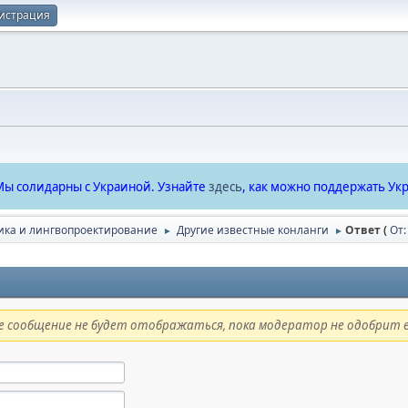
истрация
ы солидарны с Украиной. Узнайте
здесь
, как можно поддержать Укр
ика и лингвопроектирование
Другие известные конланги
Ответ (
От:
►
►
 сообщение не будет отображаться, пока модератор не одобрит е