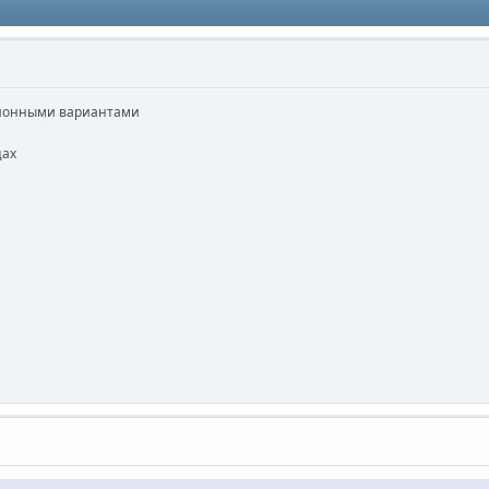
иционными вариантами
цах