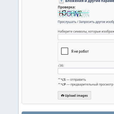
Вложения и другие парам
Проверка:
Прослушать
/
Запросить другое изо
Наберите символы, которые изображ
√36:
⌃⌥S
— отправить
⌃⌥P
— предварительный просмотр
Upload images