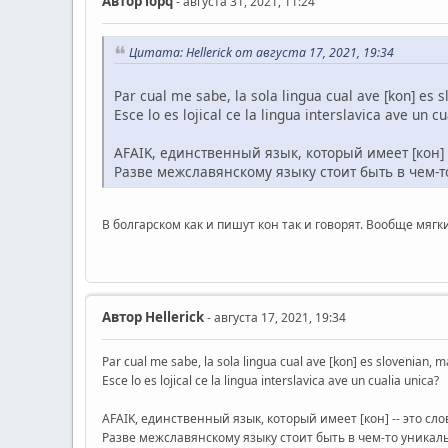
Автор
iopq
- августа 31, 2021, 11:24
Цитата: Hellerick от августа 17, 2021, 19:34
Par cual me sabe, la sola lingua cual ave [kon] es 
Esce lo es lojical ce la lingua interslavica ave un cu
AFAIK, единственный язык, который имеет [кон] -
Разве межславянскому языку стоит быть в чем-
В болгарском как и пишут кон так и говорят. Вообще мягк
Автор
Hellerick
- августа 17, 2021, 19:34
Par cual me sabe, la sola lingua cual ave [kon] es slovenian, m
Esce lo es lojical ce la lingua interslavica ave un cualia unica?
AFAIK, единственный язык, который имеет [кон] -- это сло
Разве межславянскому языку стоит быть в чем-то уника