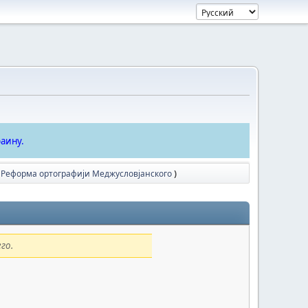
аину.
 Реформа ортографиjи Меджусловjанского
)
го.