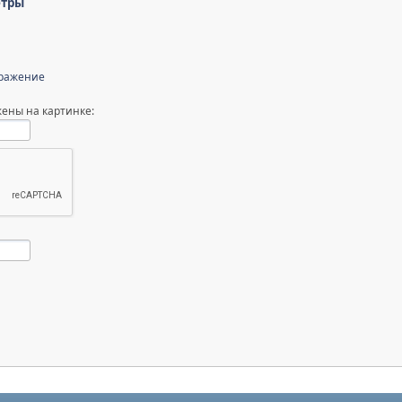
етры
бражение
ены на картинке: