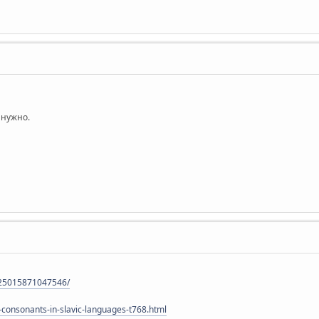
 нужно.
425015871047546/
t-consonants-in-slavic-languages-t768.html