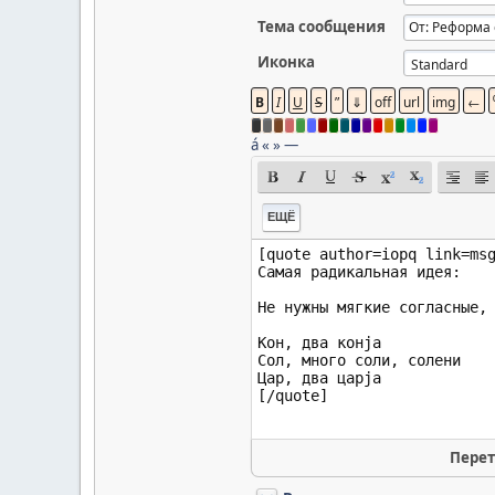
Тема сообщения
Иконка
á
«
»
—
ЕЩЁ
Перет