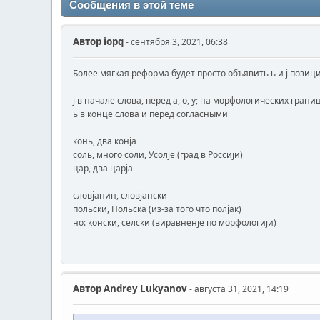
Сообщения в этой теме
Автор
iopq
- сентября 3, 2021, 06:38
Более мягкая реформа будет просто объявить ь и j поз
j в начале слова, перед а, о, у; на морфологических грани
ь в конце слова и перед согласными
конь, два конjа
соль, много соли, Усолjе (град в Россиjи)
цар, два царjа
словjанин, словjански
польски, Польска (из-за того что полjак)
но: конски, селски (виравненjе по морфологиjи)
Автор
Andrey Lukyanov
- августа 31, 2021, 14:19