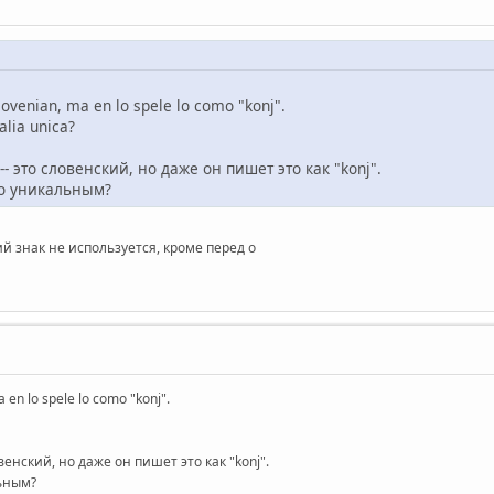
slovenian, ma en lo spele lo como "konj".
alia unica?
- это словенский, но даже он пишет это как "konj".
то уникальным?
ий знак не используется, кроме перед о
a en lo spele lo como "konj".
венский, но даже он пишет это как "konj".
льным?