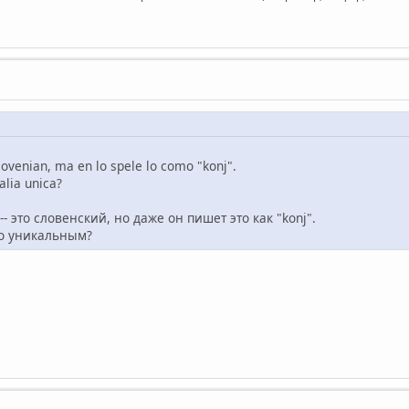
slovenian, ma en lo spele lo como "konj".
alia unica?
- это словенский, но даже он пишет это как "konj".
то уникальным?