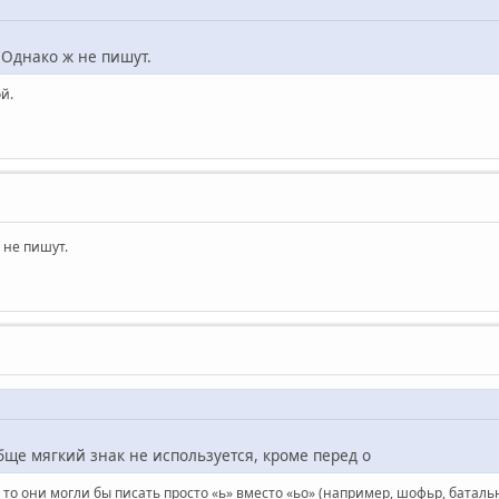
 Однако ж не пишут.
й.
 не пишут.
обще мягкий знак не используется, кроме перед о
 то они могли бы писать просто «ь» вместо «ьо» (например, шофьр, батальн