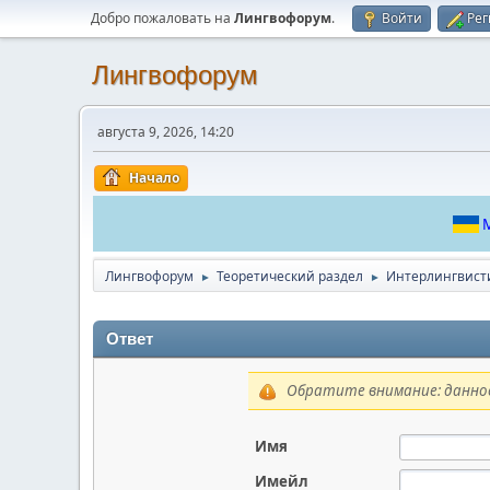
Добро пожаловать на
Лингвофорум
.
Войти
Рег
Лингвофорум
августа 9, 2026, 14:20
Начало
М
Лингвофорум
Теоретический раздел
Интерлингвист
►
►
Ответ
Обратите внимание: данное
Имя
Имейл