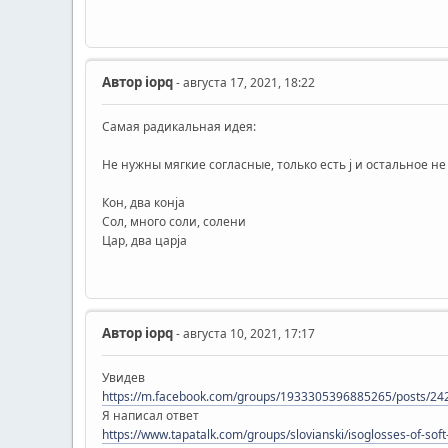
Автор
iopq
- августа 17, 2021, 18:22
Самая радикальная идея:
Не нужны мягкие согласные, только есть j и остальное не
Кон, два конjа
Сол, много соли, солени
Цар, два царjа
Автор
iopq
- августа 10, 2021, 17:17
Увидев
https://m.facebook.com/groups/1933305396885265/posts/2
Я написал ответ
https://www.tapatalk.com/groups/slovianski/isoglosses-of-sof