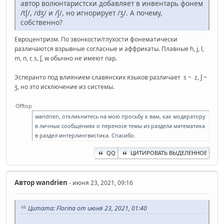
автор волюнтаристски добавляет в инвентарь фонем
/tʃ/, /dʒ/ и /ʃ/, но игнорирует /ʒ/. А почему,
собственно?
Евроцентризм. По звонкости/глухости фонематически
различаются взрывные согласные и аффрикаты. Плавные h, j, l,
m, n, r, s, ʃ, w обычно не имеют пар.
Эсперанто под влиянием славянских языков различает s ~ z, ʃ ~
ʒ, но это исключение из системы.
Offtop
wandrien, откликнитесь на мою просьбу к вам, как модератору
в личных сообщениях о переносе темы из раздела математика
в раздел интерлингвистика. Спасибо.
QQ
ЦИТИРОВАТЬ ВЫДЕЛЕННОЕ
Автор
wandrien
- июня 23, 2021, 09:16
Цитата: Florina от июня 23, 2021, 01:40