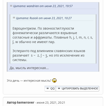
Цитата: wandrien от июня 23, 2021, 19:57
Цитата: Rusiok от июня 23, 2021, 10:27
Евроцентризм. По звонкости/глухости
фонематически различаются взрывные
согласные и аффрикаты. Плавные h, j, l, m, n, r, s,
ʃ, w обычно не имеют пар.
Эсперанто под влиянием славянских языков
различает s ~ z, ʃ ~ ʒ, но это исключение из
системы.
Да, мысль интересная...
Эта дичь — интересная мысль?
QQ
ЦИТИРОВАТЬ ВЫДЕЛЕННОЕ
Автор
kemerover
- июня 23, 2021, 20:21