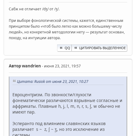
Сабж не отличает /dʒ/ от /ʒ/.
При выборе фонологической системы, кажется, единственным
принципом было «чтоб было легко как можно большему числу
людей», но конкретной методологии нету — результат основан,
походу, на интуиции автора.
QQ
ЦИТИРОВАТЬ ВЫДЕЛЕННОЕ
Автор
wandrien
- июня 23, 2021, 19:57
Цитата: Rusiok от июня 23, 2021, 10:27
Евроцентризм. По звонкости/глухости
фонематически различаются взрывные согласные и
аффрикаты. Плавные h, j, l, m, n, r, s, ʃ, w обычно не
имеют пар.
Эсперанто под влиянием славянских языков
различает s ~ z, ʃ ~ ʒ, но это исключение из
системы.