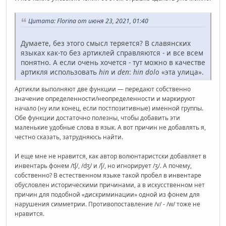
Цитата: Florina от июня 23, 2021, 01:40
Думаете, без этого смысл теряется? В славянских
языках как-то без артиклей справляются - и все всем
понятно. А если очень хочется - тут можно в качестве
артикля использовать
hin
и
den
:
hin dolo
«эта улица».
Артикли выполняют две функции — передают собственно
значение определенности/неопределенности и маркируют
начало (ну или конец, если постпозитивные) именной группы.
Обе функции достаточно полезны, чтобы добавить эти
маленькие удобные слова в язык. А вот причин не добавлять я,
честно сказать, затрудняюсь найти.
И еще мне не нравится, как автор волюнтаристски добавляет в
инвентарь фонем /tʃ/, /dʒ/ и /ʃ/, но игнорирует /ʒ/. А почему,
собственно? В естественном языке такой пробел в инвентаре
обусловлен историческими причинами, а в искусственном нет
причин для подобной «дискриминации» одной из фонем для
нарушения симметрии. Противопоставление /v/ - /w/ тоже не
нравится.