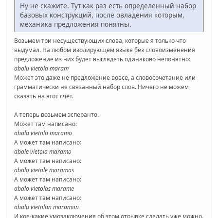
Ну не скажите. Тут как раз есть определенный набор
базовых конструкций, после овладения которым,
механика предложения понятны.
Возьмем три несуществующих слова, которые я только что
выдумал. На любом изолирующем языке без словоизменения
предложение из них будет выглядеть одинаково непонятно:
abalu vietola maram
Может это даже не предложение вовсе, а словосочетание или
грамматически не связанный набор слов. Ничего не можем
сказать на этот счёт.
А теперь возьмем эсперанто.
Может там написано:
abala vietola maramo
А может там написано:
abale vietola maramo
А может там написано:
abalo vietole maramas
А может там написано:
abalo vietolas marame
А может там написано:
abalu vietolan maramon
И кое-какие умозаключения об этом отрывке сделать уже можно.