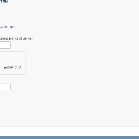
етры
бражение
ены на картинке: