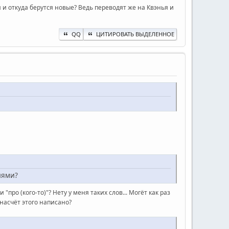
и откуда берутся новые? Ведь переводят же на Квэнья и
QQ
ЦИТИРОВАТЬ ВЫДЕЛЕННОЕ
лями?
"про (кого-то)"? Нету у меня таких слов... Могёт как раз
 насчёт этого написано?