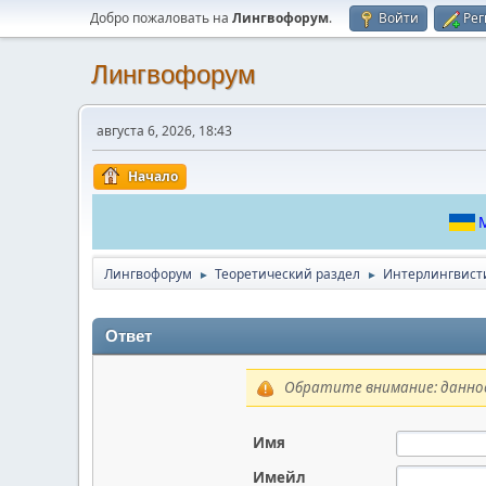
Добро пожаловать на
Лингвофорум
.
Войти
Рег
Лингвофорум
августа 6, 2026, 18:43
Начало
М
Лингвофорум
Теоретический раздел
Интерлингвист
►
►
Ответ
Обратите внимание: данное
Имя
Имейл