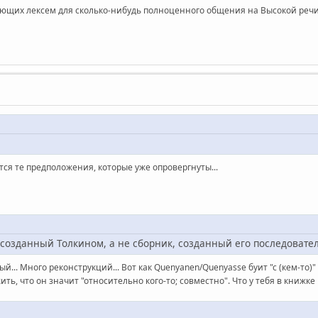
ующих лексем для сколько-нибудь полноценного общения на Высокой речи 
ятся те предположения, которые уже опровергнуты...
, созданный Толкином, а не сборник, созданный его последовате
... Много реконструкций... Вот как Quenyanen/Quenyasse буит "с (кем-то)" и 
ь, что он значит "относительно кого-то; совместно". Что у тебя в книжке