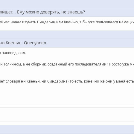
он пишет... Ему можно доверять, не знаешь?
я сейчас начал изучать Синдарин или Квенью, я бы уже пользовался немецк
ью Квенья - Quenyanen
а заповедовал.
ый Толкином, а не сборник, созданный его последователями? Просто уже мн
нет словаря ни Квеньи, ни Синдарина (то есть, конечно же они у меня есть