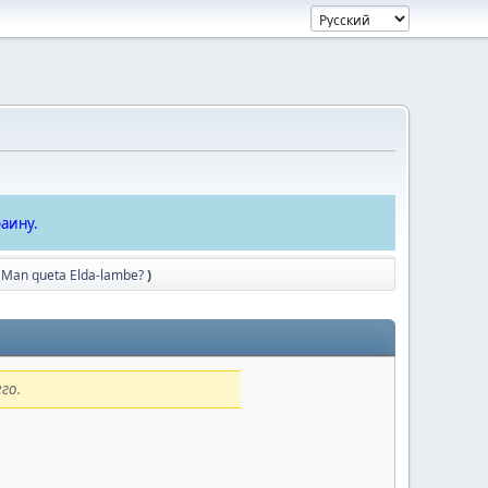
аину.
 Man queta Elda-lambe?
)
го.