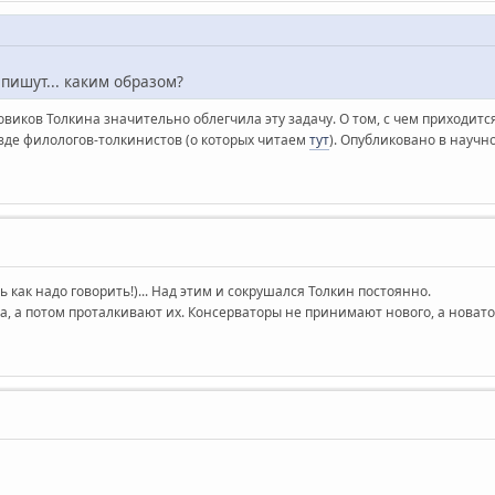
пишут... каким образом?
иков Толкина значительно облегчила эту задачу. О том, с чем приходится
зде филологов-толкинистов (о которых читаем
тут
). Опубликовано в научно
ь как надо говорить!)... Над этим и сокрушался Толкин постоянно.
, а потом проталкивают их. Консерваторы не принимают нового, а новато