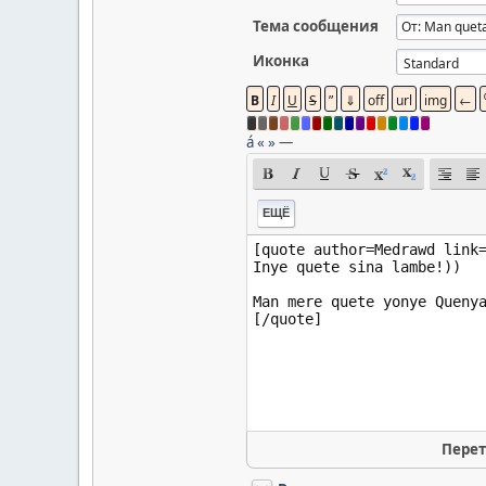
Тема сообщения
Иконка
á
«
»
—
ЕЩЁ
Перет