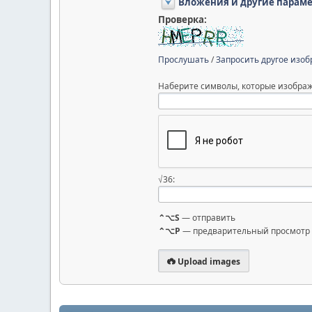
Вложения и другие парам
Проверка:
Прослушать
/
Запросить другое изо
Наберите символы, которые изображ
√36:
⌃⌥S
— отправить
⌃⌥P
— предварительный просмотр
Upload images