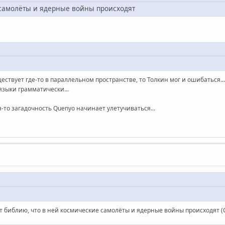
е самолёты и ядерные войны происходят
уществует где-то в параллельном пространстве, то Толкин мог и ошибаться..
зыки грамматически...
я-то загадочность Quenyo начинает улетучиваться...
ет библию, что в ней космические самолёты и ядерные войны происходят (