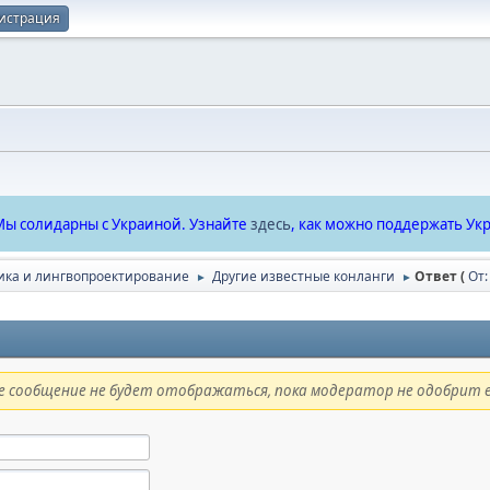
истрация
ы солидарны с Украиной. Узнайте
здесь
, как можно поддержать Укр
ика и лингвопроектирование
Другие известные конланги
Ответ (
От:
►
►
 сообщение не будет отображаться, пока модератор не одобрит е