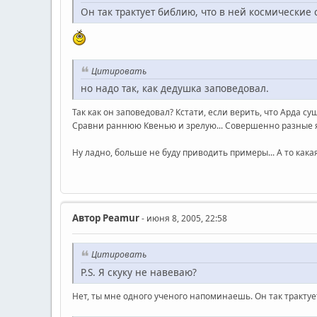
Он так трактует библию, что в ней космически
Цитировать
но надо так, как дедушка заповедовал.
Так как он заповедовал? Кстати, если верить, что Арда с
Сравни раннюю Квенью и зрелую... Совершенно разные я
Ну ладно, больше не буду приводить примеры... А то кака
Автор
Peamur
- июня 8, 2005, 22:58
Цитировать
P.S. Я скуку не навеваю?
Нет, ты мне одного ученого напоминаешь. Он так тракту