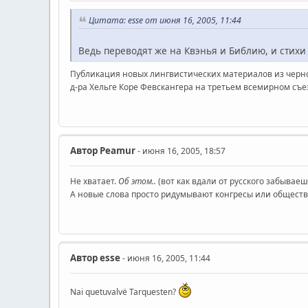
Цитата: esse от июня 16, 2005, 11:44
Ведь переводят же на Квэнья и Библию, и стихи 
Публикация новых лингвистических материалов из чернов
д-ра Хельге Коре Февскангера на третьем всемирном съе
Автор
Peamur
- июня 16, 2005, 18:57
Не хватает.
Об этом..
(вот как вдали от русского забываеш
А новые слова просто ридумывают конгресы или общества
Автор
esse
- июня 16, 2005, 11:44
Nai quetuvalvё Tarquesten?