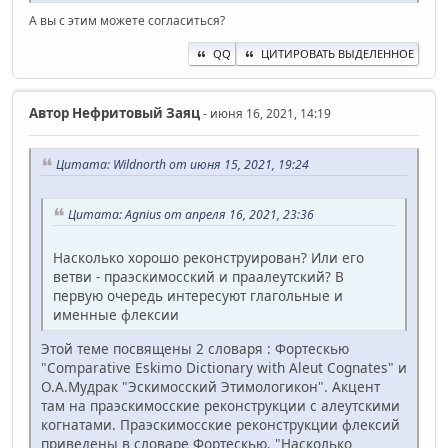
А вы с этим можете согласиться?
QQ
ЦИТИРОВАТЬ ВЫДЕЛЕННОЕ
Автор
Нефритовый Заяц
- июня 16, 2021, 14:19
Цитата: Wildnorth от июня 15, 2021, 19:24
Цитата: Agnius от апреля 16, 2021, 23:36
Насколько хорошо реконструирован? Или его
ветви - праэскимосский и праалеутский? В
первую очередь интересуют глагольные и
именные флексии
Этой теме посвящены 2 словаря : Фортескью
"Comparative Eskimo Dictionary with Aleut Cognates" и
О.А.Мудрак "Эскимосский Этимологикон". Акцент
там на праэскимосские реконструкции с алеутскими
когнатами. Праэскимосские реконструкции флексий
приведены в словаре Фортескью. "Насколько