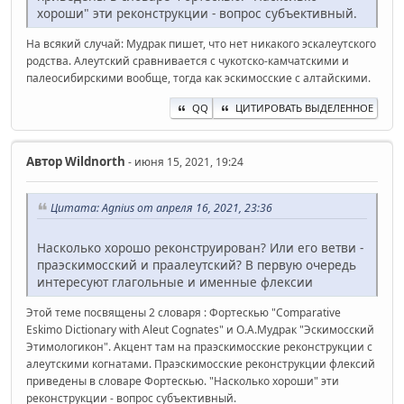
хороши" эти реконструкции - вопрос субъективный.
На всякий случай: Мудрак пишет, что нет никакого эскалеутского
родства. Алеутский сравнивается с чукотско-камчатскими и
палеосибирскими вообще, тогда как эскимосские с алтайскими.
QQ
ЦИТИРОВАТЬ ВЫДЕЛЕННОЕ
Автор
Wildnorth
- июня 15, 2021, 19:24
Цитата: Agnius от апреля 16, 2021, 23:36
Насколько хорошо реконструирован? Или его ветви -
праэскимосский и праалеутский? В первую очередь
интересуют глагольные и именные флексии
Этой теме посвящены 2 словаря : Фортескью "Comparative
Eskimo Dictionary with Aleut Cognates" и О.А.Мудрак "Эскимосский
Этимологикон". Акцент там на праэскимосские реконструкции с
алеутскими когнатами. Праэскимосские реконструкции флексий
приведены в словаре Фортескью. "Насколько хороши" эти
реконструкции - вопрос субъективный.