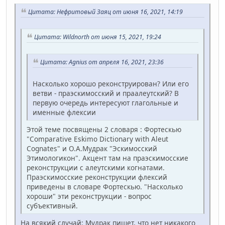
Цитата: Нефритовый Заяц от июня 16, 2021, 14:19
Цитата: Wildnorth от июня 15, 2021, 19:24
Цитата: Agnius от апреля 16, 2021, 23:36
Насколько хорошо реконструирован? Или его
ветви - праэскимосский и праалеутский? В
первую очередь интересуют глагольные и
именные флексии
Этой теме посвящены 2 словаря : Фортескью
"Comparative Eskimo Dictionary with Aleut
Cognates" и О.А.Мудрак "Эскимосский
Этимологикон". Акцент там на праэскимосские
реконструкции с алеутскими когнатами.
Праэскимосские реконструкции флексий
приведены в словаре Фортескью. "Насколько
хороши" эти реконструкции - вопрос
субъективный.
На всякий случай: Мудрак пишет, что нет никакого