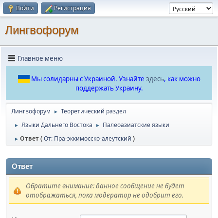
Войти
Регистрация
Лингвофорум
Главное меню
Мы солидарны с Украиной. Узнайте
здесь
, как можно
поддержать Украину.
Лингвофорум
Теоретический раздел
►
Языки Дальнего Востока
Палеоазиатские языки
►
►
Ответ (
От: Пра-эккимосско-алеутский
)
►
Ответ
Обратите внимание: данное сообщение не будет
отображаться, пока модератор не одобрит его.