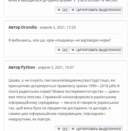
вона й виродилася до єдиної форми "є" у всіх особах та числах.
QQ
ЦИТИРОВАТЬ ВЫДЕЛЕННОЕ
Автор
Drundia
- апреля 3, 2021, 17:20
Я вибачаюсь, але що, крім «локдавну» не відповідає нормі?
QQ
ЦИТИРОВАТЬ ВЫДЕЛЕННОЕ
Автор
Python
- апреля 3, 2021, 16:57
Цікаво, а чи існують такі канали/видавництва/студії тощо, які
принципово дотримуються правопису зразка 1990—2018 (або й
пізніх радянських норм)? Мовне експериментаторство — давно
вже попса попсова. Справжній нонконформізм в українському
інформаційному середрвищі — писати й говорити українською
так, щоб вона була не предметом досліджень та дослідів, а
самим цим інформаційним середовищем, повсюдним і
невідчутним, як повітря.
QQ
ЦИТИРОВАТЬ ВЫДЕЛЕННОЕ