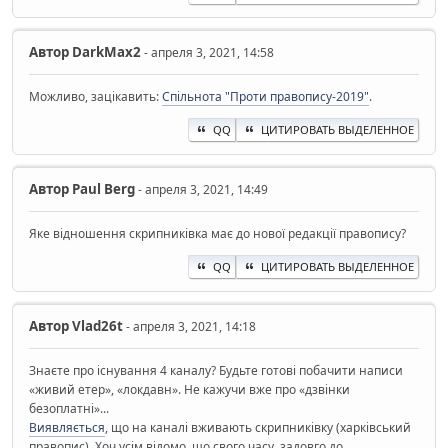
Автор
DarkMax2
- апреля 3, 2021, 14:58
Можливо, зацікавить:
Спільнота "Проти правопису-2019"
.
QQ
ЦИТИРОВАТЬ ВЫДЕЛЕННОЕ
Автор
Paul Berg
- апреля 3, 2021, 14:49
Яке відношення скрипниківка має до нової редакції правопису?
QQ
ЦИТИРОВАТЬ ВЫДЕЛЕННОЕ
Автор
Vlad26t
- апреля 3, 2021, 14:18
Знаєте про існування 4 каналу? Будьте готові побачити написи
«живий етер», «локдавн». Не кажучи вже про «дзвінки
безоплатні»...
Виявляється
, що на каналі вживають скрипниківку (харківський
правопис). Хоч усім відомо, що свого часу, задовго до