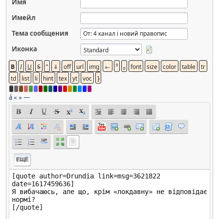
Имя
Имейл
Тема сообщения
Иконка
á
«
»
—
ЕЩЁ