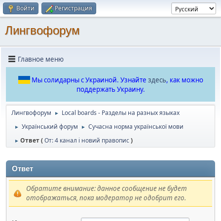
Войти
Регистрация
Лингвофорум
Главное меню
Мы солидарны с Украиной. Узнайте
здесь
, как можно
поддержать Украину.
Лингвофорум
Local boards - Разделы на разных языках
►
Український форум
Сучасна норма української мови
►
►
Ответ (
От: 4 канал і новий правопис
)
►
Ответ
Обратите внимание: данное сообщение не будет
отображаться, пока модератор не одобрит его.