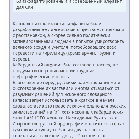
близкоадаптированный и совершенный алфавит
для СКЯ .
К сожалению, кавказские алфавиты были
разработаны не лингвистами с чувством, с толком и
с расстановкой, а скорее сильно политически
мотивированными людьми в попытке умиротворить
великого вождя и учителя, потребовавшего всех
перевести на кириллицу (кроме армян, грузин и
евреев).
Кабардинский алфавит был составлен наспех, не
продумав и не решив многие трудные
орфографические вопросы.
Благоговение перед русскими заимствованиями и
обоготворение их заставили иногда отказаться от
разумных решений для исконного словарного
запаса: запрет использовать а краткое в начале
слова, оставив это право исключительно для русских
заимствований на "э", хотя исконных кабардинских
слов НАМНОГО меньше. Насаждение букв я, ю, ё.
Сохранение русской орфографии в таких словах, как
гуманизм и культурэ. Частая двузначность
сочетаний с палочкой, дж, дз. Стык личных