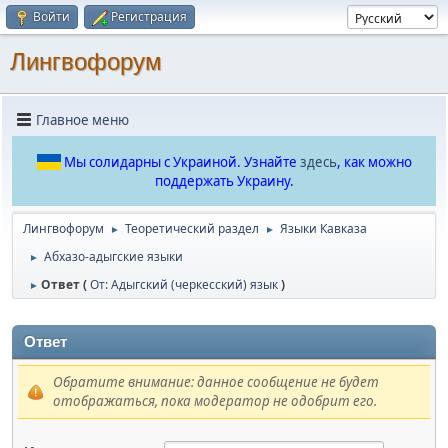
Войти
Регистрация
Лингвофорум
Главное меню
Мы солидарны с Украиной. Узнайте
здесь
, как можно
поддержать Украину.
Лингвофорум
Теоретический раздел
Языки Кавказа
►
►
Абхазо-адыгские языки
►
Ответ (
От: Адыгский (черкесский) язык
)
►
Ответ
Обратите внимание: данное сообщение не будет
отображаться, пока модератор не одобрит его.