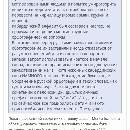
мотивированными людьми в попытке умиротворить
великого вождя и учителя, потребовавшего всех
перевести на кириллицу (кроме армян, грузин и
евреев).
Кабардинский алфавит был составлен наспех, не
продумав и не решив многие трудные
орфографические вопросы.
Благоговение перед русскими заимствованиями и
обоготворение их заставили иногда отказаться от
разумных решений для исконного словарного
запаса: запрет использовать а краткое в начале
слова, оставив это право исключительно для русских
заимствований на "э", хотя исконных кабардинских
слов НАМНОГО меньше. Насаждение букв я, ю, ё.
Сохранение русской орфографии в таких словах, как
гуманизм и культурэ. Частая двузначность
сочетаний с палочкой, дж, дз. Стык личных
префиксов и корней на "у" и "и". И т. д., и т. п.
Но сейчас уже все помирились с этим и как-то
приспособились. Имеем что есть. Поезд ушел...
Полагаю абхазский среди них на голову выше . Могли бы по его
образцу сделать "хвостатыми" несколько согласных букв
кириллицы и было б намного проще без этой палки " I ".