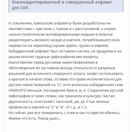
близкоадаптированный и совершенный алфавит
для СКЯ .
К сожалению, кавказские алфавиты были разработаны не
лингвистами с чувством, с толком и с расстановкой, а скорее
сильно политически мотивированными людьми в попытке
умиротворить великого вождя и учителя, потребовавшего всех
перевести на кириллицу (кроме армян, грузин и евреев).
Кабардинский алфавит был составлен наспех, не продумав и не
решив многие трудные орфографические вопросы.
Благоговение перед русскими заимствованиями и
обоготворение их заставили иногда отказаться от разумных
решений для исконного словарного запаса: запрет использовать
а краткое в начале слова, оставив это право исключительно для
русских заимствований на "э", хотя исконных кабардинских слов
НАМНОГО меньше. Насаждение букв я, ю, ё. Сохранение русской
орфографии в таких словах, как гуманизм и культурэ. Частая
двузначность сочетаний с палочкой, дж, дз. Стык личных
префиксов и корней на "у" и "и". И т. д., и т. п.
Но сейчас уже все помирились с этим и как-то приспособились.
Имеем что есть. Поезд ушел...