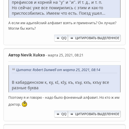
префиксов и корней на "у" и "и". И т. д., и т. п.
Но сейчас уже все помирились с этим и как-то
приспособились. Имеем что есть. Поезд ушел...
А если им адыгейский алфавит взять и применить? Он лучше?
Могли бы жить?
QQ
ЦИТИРОВАТЬ ВЫДЕЛЕННОЕ
Автор
Nevik Xukxo
- марта 25, 2021, 08:21
Цитата: Robert Dunwell от марта 25, 2021, 08:14
В кабардинском к, ку, кI, кIу, къ, къу, кхъ, кхъу все
разные буква
Поэтому я и говорю - надо было фонемный алфавит. Но кто ж им
доктор.
QQ
ЦИТИРОВАТЬ ВЫДЕЛЕННОЕ