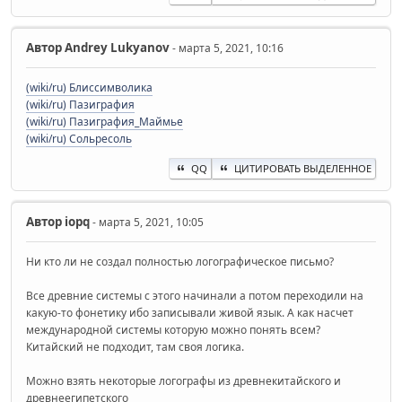
Автор
Andrey Lukyanov
- марта 5, 2021, 10:16
(wiki/ru) Блиссимволика
(wiki/ru) Пазиграфия
(wiki/ru) Пазиграфия_Маймье
(wiki/ru) Сольресоль
QQ
ЦИТИРОВАТЬ ВЫДЕЛЕННОЕ
Автор
iopq
- марта 5, 2021, 10:05
Ни кто ли не создал полностью логографическое письмо?
Все древние системы с этого начинали а потом переходили на
какую-то фонетику ибо записывали живой язык. А как насчет
международной системы которую можно понять всем?
Китайский не подходит, там своя логика.
Можно взять некоторые логографы из древнекитайского и
древнеегипетского