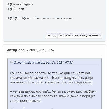
✝️🏠fa — в церкви
✝️🏠ji — поп
✝️🏠ji🏠hu I🏠fa — Поп проживал в моем доме
QQ
ЦИТИРОВАТЬ ВЫДЕЛЕННОЕ
Автор
iopq
- июня 8, 2021, 18:52
Цитата: Medrawd от мая 31, 2021, 07:53
Ну, если такое делать, то только для конкретной
грамматики/грамматик. Или же выдумывать ради
письменности свою. Лучше всего - изолирующую)
А читать (произносить)... Читать можно как камбун -
каждый по смыслу своего языка)) И даже в порядке
слов своего языка.