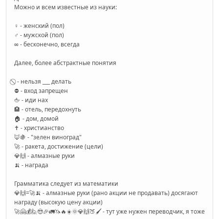
Можно и всем известные из науки:
♀ - женский (пол)
♂ - мужской (пол)
∞ - бесконечно, всегда
Далее, более абстрактные понятия
⃠ - нельзя ___ делать
⛔ - вход запрещен
🖕 - иди нах
🏨 - отель, передохнуть
🏠 - дом, домой
✝️ - христианство
🦊🍇 - "зелен виноград"
🚀 - ракета, достижение (цели)
💎🙌 - алмазные руки
🍌 - награда
Грамматика следует из математики
💎🙌=🚀🍌 - алмазные руки (рано акции не продавать) досягают
награду (высокую цену акции)
🚀🤗💰🙋😎🎉🚛🦄🔥☀️🌞💎🙌🍑🖌️ - тут уже нужен переводчик, я тоже