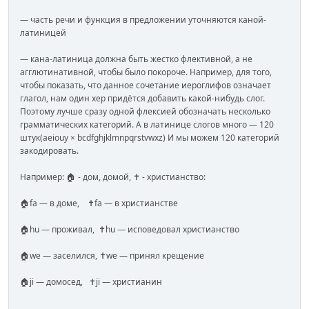
— часть речи и функция в предложении уточняются каной-
латиницей
— кана-латиница должна быть жестко флективной, а не
агглютинативной, чтобы было покороче. Например, для того,
чтобы показать, что данное сочетание иероглифов означает
глагол, нам один хер придётся добавить какой-нибудь слог.
Поэтому лучше сразу одной флексией обозначать несколько
грамматических категорий. А в латинице слогов много — 120
штук(aeiouy × bcdfghjklmnpqrstvwxz) И мы можем 120 категорий
закодировать.
Например: 🏠 - дом, домой, ✝️ - христианство:
🏠fa — в доме, ✝️fa — в христианстве
🏠hu — проживал, ✝️hu — исповедовал христианство
🏠we — заселился, ✝️we — принял крещение
🏠ji — домосед, ✝️ji — христианин