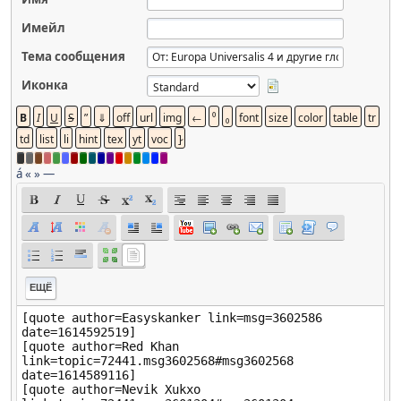
Имейл
Тема сообщения
Иконка
á
«
»
—
ЕЩЁ