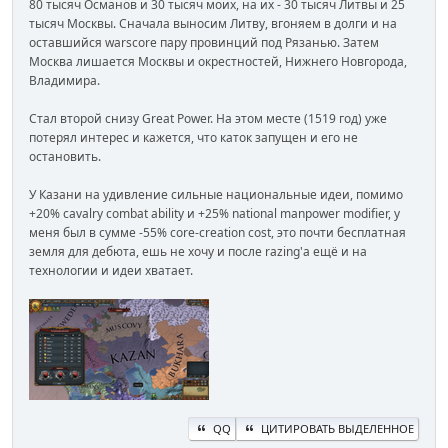
80 тысяч Османов и 30 тысяч моих, на их - 30 тысяч Литвы и 25
тысяч Москвы. Сначала выносим Литву, вгоняем в долги и на
оставшийся warscore пару провинций под Рязанью. Затем
Москва лишается Москвы и окрестностей, Нижнего Новгорода,
Владимира.
Стал второй снизу Great Power. На этом месте (1519 год) уже
потерял интерес и кажется, что каток запущен и его не
остановить.
У Казани на удивление сильные национальные идеи, помимо
+20% cavalry combat ability и +25% national manpower modifier, у
меня был в сумме -55% core-creation cost, это почти бесплатная
земля для дебюта, ешь не хочу и после razing'а ещё и на
технологии и идеи хватает.
QQ
ЦИТИРОВАТЬ ВЫДЕЛЕННОЕ