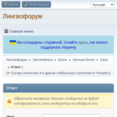
Войти
Регистрация
Лингвофорум
Главное меню
Мы солидарны с Украиной. Узнайте
здесь
, как можно
поддержать Украину.
Лингвофорум
Лингвоблоги
Блоги
Личные блоги
Dana
►
►
►
►
Ответ (
►
От: Europa Universalis 4 и другие глобальные стратегии от Paradox
)
Ответ
Обратите внимание: данное сообщение не будет
отображаться, пока модератор не одобрит его.
Имя