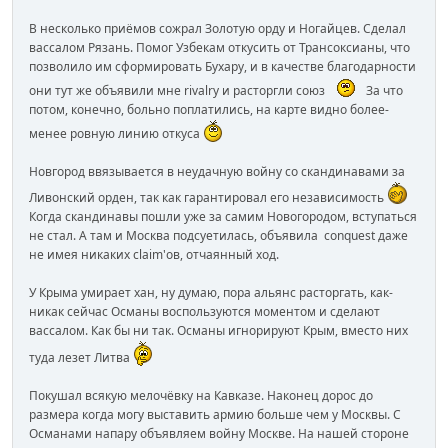
В несколько приёмов сожрал Золотую орду и Ногайцев. Сделал
вассалом Рязань. Помог Узбекам откусить от Трансоксианы, что
позволило им сформировать Бухару, и в качестве благодарности
они тут же объявили мне rivalry и расторгли союз
За что
потом, конечно, больно поплатились, на карте видно более-
менее ровную линию откуса
Новгород ввязывается в неудачную войну со скандинавами за
Ливонский орден, так как гарантировал его независимость
Когда скандинавы пошли уже за самим Новогородом, вступаться
не стал. А там и Москва подсуетилась, объявила conquest даже
не имея никаких claim'ов, отчаянный ход.
У Крыма умирает хан, ну думаю, пора альянс расторгать, как-
никак сейчас Османы воспользуются моментом и сделают
вассалом. Как бы ни так. Османы игнорируют Крым, вместо них
туда лезет Литва
Покушал всякую мелочёвку на Кавказе. Наконец дорос до
размера когда могу выставить армию больше чем у Москвы. С
Османами напару объявляем войну Москве. На нашей стороне