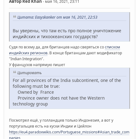
Автор
Red Khan
- мая 16, 2021, 23:11
Цитата: Easyskanker от мая 16, 2021, 22:53
Вы уверены, что там есть про полное уничтожение
индийских и тихоокеанских государств?
Судя по всему да, для британцев надо сверяться со
списком
индийских регионов
. В конце британцам дают модификатор
"Indian Integration".
У французов напрямую пишет
Цитировать
For all provinces of the India subcontinent, one of the
following must be true:
Owned by France
Province owner does not have the Western
technology group
Посмотрел ещё, у голландцев только Индонезия, а вот у
португальцев есть на куски Индии и Цейлон
https://eu4.paradoxwikis.com/Portuguese_missions#Asian_trade_com
panies