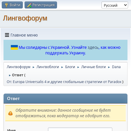
Войти
Регистрация
Лингвофорум
Главное меню
Мы солидарны с Украиной. Узнайте
здесь
, как можно
поддержать Украину.
Лингвофорум
Лингвоблоги
Блоги
Личные блоги
Dana
►
►
►
►
Ответ (
►
От: Europa Universalis 4 и другие глобальные стратегии от Paradox
)
Ответ
Обратите внимание: данное сообщение не будет
отображаться, пока модератор не одобрит его.
Имя