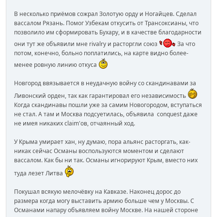
В несколько приёмов сожрал Золотую орду и Ногайцев. Сделал
вассалом Рязань. Помог Узбекам откусить от Трансоксианы, что
позволило им сформировать Бухару, и в качестве благодарности
они тут же объявили мне rivalry и расторгли союз
За что
потом, конечно, больно поплатились, на карте видно более-
менее ровную линию откуса
Новгород ввязывается в неудачную войну со скандинавами за
Ливонский орден, так как гарантировал его независимость
Когда скандинавы пошли уже за самим Новогородом, вступаться
не стал. А там и Москва подсуетилась, объявила conquest даже
не имея никаких claim'ов, отчаянный ход.
У Крыма умирает хан, ну думаю, пора альянс расторгать, как-
никак сейчас Османы воспользуются моментом и сделают
вассалом. Как бы ни так. Османы игнорируют Крым, вместо них
туда лезет Литва
Покушал всякую мелочёвку на Кавказе. Наконец дорос до
размера когда могу выставить армию больше чем у Москвы. С
Османами напару объявляем войну Москве. На нашей стороне