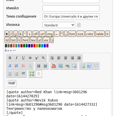
Имейл
Тема сообщения
Иконка
á
«
»
—
ЕЩЁ