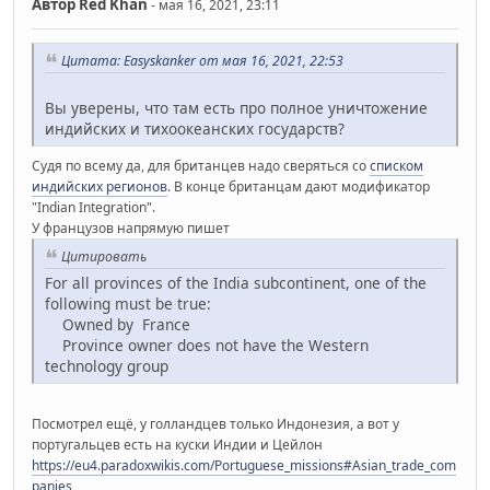
Автор
Red Khan
- мая 16, 2021, 23:11
Цитата: Easyskanker от мая 16, 2021, 22:53
Вы уверены, что там есть про полное уничтожение
индийских и тихоокеанских государств?
Судя по всему да, для британцев надо сверяться со
списком
индийских регионов
. В конце британцам дают модификатор
"Indian Integration".
У французов напрямую пишет
Цитировать
For all provinces of the India subcontinent, one of the
following must be true:
Owned by France
Province owner does not have the Western
technology group
Посмотрел ещё, у голландцев только Индонезия, а вот у
португальцев есть на куски Индии и Цейлон
https://eu4.paradoxwikis.com/Portuguese_missions#Asian_trade_com
panies