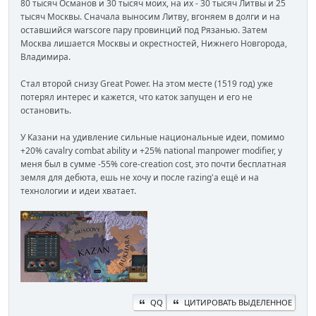
80 тысяч Османов и 30 тысяч моих, на их - 30 тысяч Литвы и 25
тысяч Москвы. Сначала выносим Литву, вгоняем в долги и на
оставшийся warscore пару провинций под Рязанью. Затем
Москва лишается Москвы и окрестностей, Нижнего Новгорода,
Владимира.
Стал второй снизу Great Power. На этом месте (1519 год) уже
потерял интерес и кажется, что каток запущен и его не
остановить.
У Казани на удивление сильные национальные идеи, помимо
+20% cavalry combat ability и +25% national manpower modifier, у
меня был в сумме -55% core-creation cost, это почти бесплатная
земля для дебюта, ешь не хочу и после razing'а ещё и на
технологии и идеи хватает.
QQ
ЦИТИРОВАТЬ ВЫДЕЛЕННОЕ