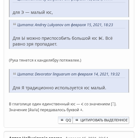
для Э — малый юс,
Цитата: Andrey Lukyanov от февраля 15, 2021, 18:23
Для Ы можно приспособить большой юс Ⱘ. Всё
равно зря пропадает.
(Рука тянется к канделябру потяжелее.)
Цитата: Devorator linguarum от февраля 14, 2021, 19:32
Для Я традиционно используется юс малый.
В глаголице один единственный юс — Ⱔ со значением [◌̃].
Значение [йа/ʲа] передавалось буквой ⱑ.
QQ
ЦИТИРОВАТЬ ВЫДЕЛЕННОЕ