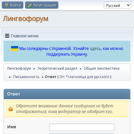
Войти
Регистрация
Лингвофорум
Главное меню
Мы солидарны с Украиной. Узнайте
здесь
, как можно
поддержать Украину.
Лингвофорум
Теоретический раздел
Общая лингвистика
►
►
Письменность
Ответ (
От: *глаголица для русского
)
►
►
Ответ
Обратите внимание: данное сообщение не будет
отображаться, пока модератор не одобрит его.
Имя