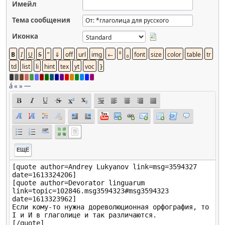
Имейл
Тема сообщения
Иконка
á
«
»
—
ЕЩЁ