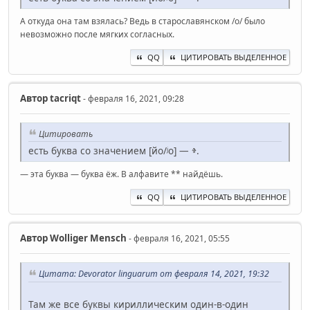
А откуда она там взялась? Ведь в старославянском /o/ было
невозможно после мягких согласных.
QQ
ЦИТИРОВАТЬ ВЫДЕЛЕННОЕ
Автор
ta‍criqt
- февраля 16, 2021, 09:28
Цитировать
есть буква со значением [йо/ʲо] — ⱖ.
— эта буква — буква ёж. В алфавите ** найдёшь.
QQ
ЦИТИРОВАТЬ ВЫДЕЛЕННОЕ
Автор
Wolliger Mensch
- февраля 16, 2021, 05:55
Цитата: Devorator linguarum от февраля 14, 2021, 19:32
Там же все буквы кириллическим один-в-один