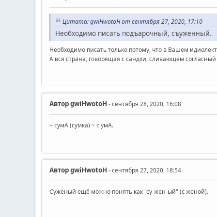
Цитата: gwiHwotoH от сентября 27, 2020, 17:10
Необходимо писать подъарочный, съуженный.
Необходимо писать только потому, что в Вашем идиолек
А вся страна, говорящая с сандхи, сливающем согласный с
Автор
gwiHwotoH
- сентября 28, 2020, 16:08
+ сумА (сумка) ~ с умА.
Автор
gwiHwotoH
- сентября 27, 2020, 18:54
Суженый ещё можно понять как "су-жен-ый" (с женой).