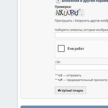
Вложения и другие парам
Проверка:
Прослушать
/
Запросить другое изо
Наберите символы, которые изображ
√36:
⌃⌥S
— отправить
⌃⌥P
— предварительный просмотр
Upload images