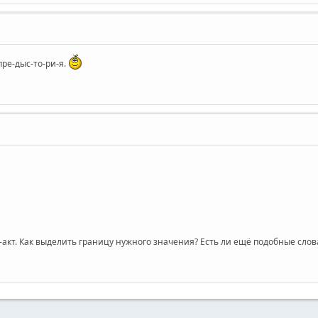
пре-дыс-то-ри-я.
р-акт. Как выделить границу нужного значения? Есть ли ещё подобные слов