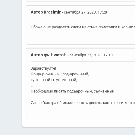
Автор
Krasimir
- сентября 27, 2020, 17:28
Обожаю не разделять слоги на стыке приставки и корня: 
Автор
gwiHwotoH
- сентября 27, 2020, 17:10
Здравствуйте!
По-да-р-оч-н-ый : под-ароч-н-ый,
су-ж-ен-ый : с-уж-ен-н-ый,
...
Необходимо писать подъарочный, съуженный.
Слово "контракт" можно понять двояко: кон-тракт и конт