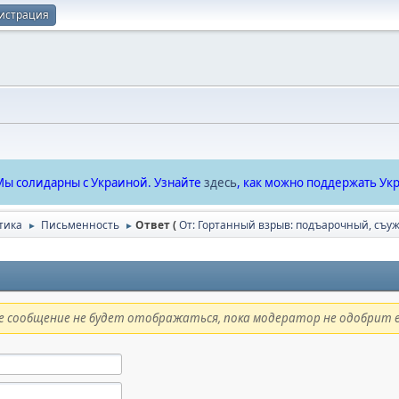
истрация
ы солидарны с Украиной. Узнайте
здесь
, как можно поддержать Укр
тика
Письменность
Ответ (
От: Гортанный взрыв: подъарочный, съ
►
►
 сообщение не будет отображаться, пока модератор не одобрит е