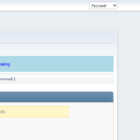
аину.
уженный
)
го.