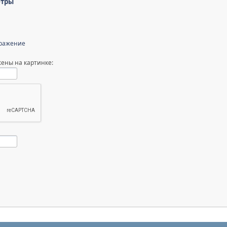
етры
бражение
ены на картинке: