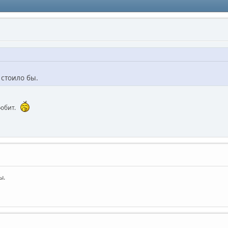
стоило бы.
любит.
ы.