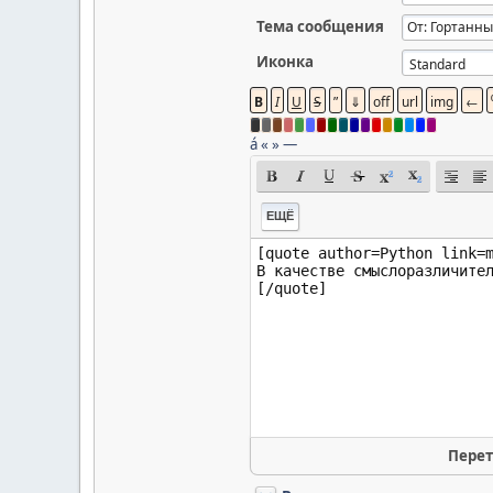
Тема сообщения
Иконка
á
«
»
—
ЕЩЁ
Перет