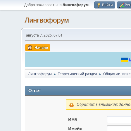
Добро пожаловать на
Лингвофорум
.
Войти
Рег
Лингвофорум
августа 7, 2026, 07:01
Начало
М
Лингвофорум
Теоретический раздел
Общая лингвис
►
►
Ответ
Обратите внимание: данное
Имя
Имейл