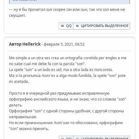
— ну я бы прочитал
sun
скорее
сэн
или
сын
, так что
son
меня не
смущает.
QQ
ЦИТИРОВАТЬ ВЫДЕЛЕННОЕ
Автор
Hellerick
- февраля 5, 2021, 06:52
Me simple a un otra ves crea un ortografia coretida per engles e me
no sabe cual me debe fa con la parola "son".
La spele "son" a un lado es util, ma a otra lada es noncoreta.
Ma si la pronunsia /son/ es a alga modo fundida, la spele "son" pote
es asetada.
Просто я в очередной раз придумываю исправленную
орфографию английского языка, и не знаю, что со словом "son"
делать.
Орфография "son" с одной стороны удобная, с другой стороны
неправильная.
Но если произношение /son/ как-то обосновано, орфографию
"son" можно принять.
QQ
ЦИТИРОВАТЬ ВЫДЕЛЕННОЕ