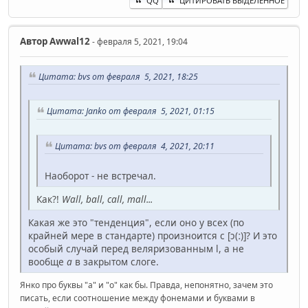
QQ
ЦИТИРОВАТЬ ВЫДЕЛЕННОЕ
Автор
Awwal12
- февраля 5, 2021, 19:04
Цитата: bvs от февраля 5, 2021, 18:25
Цитата: Janko от февраля 5, 2021, 01:15
Цитата: bvs от февраля 4, 2021, 20:11
Наоборот - не встречал.
Как?!
Wall, ball, call, mall...
Какая же это "тенденция", если оно у всех (по
крайней мере в стандарте) произноится с [ɔ(ː)]? И это
особый случай перед веляризованным l, а не
вообще
а
в закрытом слоге.
Янко про буквы "a" и "o" как бы. Правда, непонятно, зачем это
писать, если соотношение между фонемами и буквами в