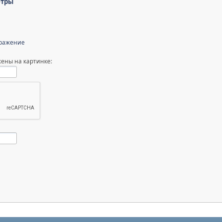
етры
бражение
ены на картинке: