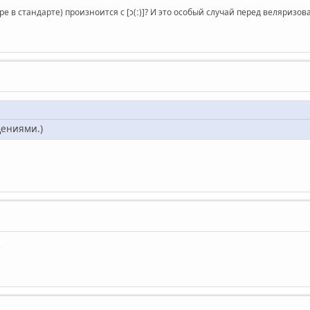
ре в стандарте) произноится с [ɔ(ː)]? И это особый случай перед веляризо
щениями.)
)