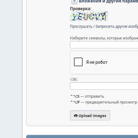
Вложения и другие парам
Проверка:
Прослушать
/
Запросить другое изо
Наберите символы, которые изображ
√36:
⌃⌥S
— отправить
⌃⌥P
— предварительный просмотр
Upload images