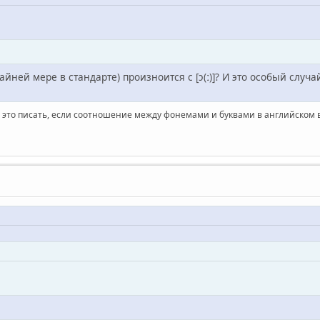
райней мере в стандарте) произноится с [ɔ(ː)]? И это особый слу
чем это писать, если соотношение между фонемами и буквами в английском 