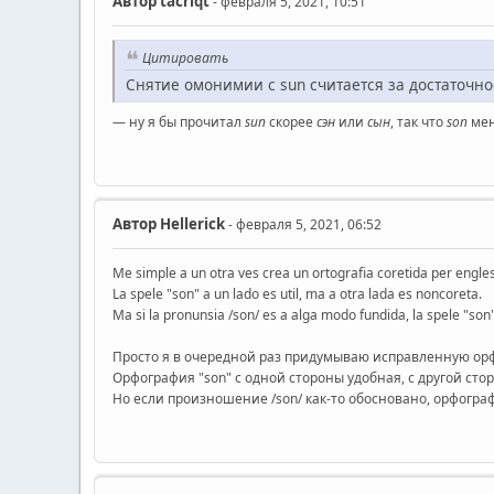
Автор
ta‍criqt
- февраля 5, 2021, 10:51
Цитировать
Снятие омонимии с sun считается за достаточн
— ну я бы прочитал
sun
скорее
сэн
или
сын
, так что
son
мен
Автор
Hellerick
- февраля 5, 2021, 06:52
Me simple a un otra ves crea un ortografia coretida per engle
La spele "son" a un lado es util, ma a otra lada es noncoreta.
Ma si la pronunsia /son/ es a alga modo fundida, la spele "son
Просто я в очередной раз придумываю исправленную орфо
Орфография "son" с одной стороны удобная, с другой ст
Но если произношение /son/ как-то обосновано, орфогра