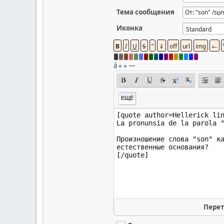
Тема сообщения
Иконка
á
«
»
—
ЕЩЁ
Перет