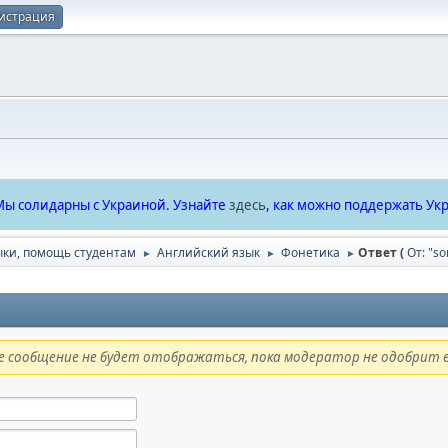
истрация
ы солидарны с Украиной. Узнайте
здесь
, как можно поддержать Укр
ыки, помощь студентам
Английский язык
Фонетика
Ответ (
От: "so
►
►
►
 сообщение не будет отображаться, пока модератор не одобрит е