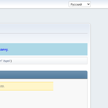
аину.
n" /sɒn/
)
го.