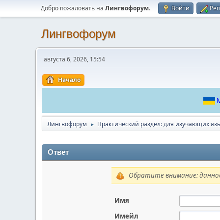
Добро пожаловать на
Лингвофорум
.
Войти
Рег
Лингвофорум
августа 6, 2026, 15:54
Начало
М
Лингвофорум
Практический раздел: для изучающих яз
►
Ответ
Обратите внимание: данное
Имя
Имейл