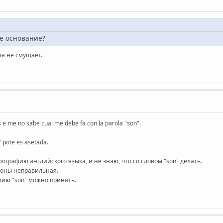
ое основание?
я не смущает.
s e me no sabe cual me debe fa con la parola "son".
" pote es asetada.
графию английского языка, и не знаю, что со словом "son" делать.
ороны неправильная.
фию "son" можно принять.